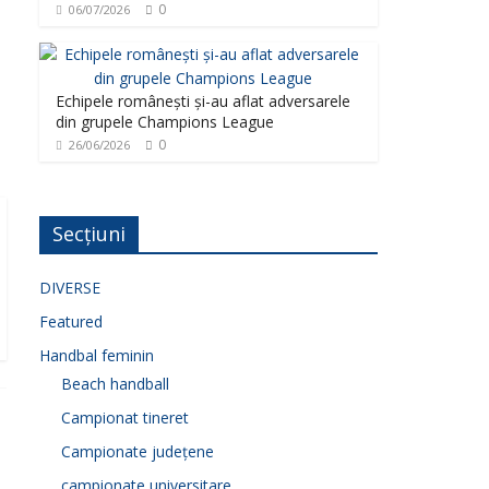
0
06/07/2026
Echipele românești și-au aflat adversarele
din grupele Champions League
0
26/06/2026
Secțiuni
DIVERSE
Featured
Handbal feminin
Beach handball
Campionat tineret
Campionate județene
campionate universitare