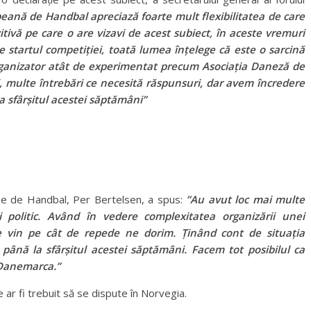
eană de Handbal apreciază foarte mult flexibilitatea de care
ivă pe care o are vizavi de acest subiect, în aceste vremuri
e startul competiției, toată lumea înțelege că este o sarcină
rganizator atât de experimentat precum Asociația Daneză de
i, multe întrebări ce necesită răspunsuri, dar avem încredere
 la sfârșitul acestei săptămâni”
eze de Handbal, Per Bertelsen, a spus:
”Au avut loc mai multe
 și politic. Având în vedere complexitatea organizării unei
e vin pe cât de repede ne dorim. Ținând cont de situația
până la sfârșitul acestei săptămâni. Facem tot posibilul ca
 Danemarca.”
 ar fi trebuit să se dispute în Norvegia.