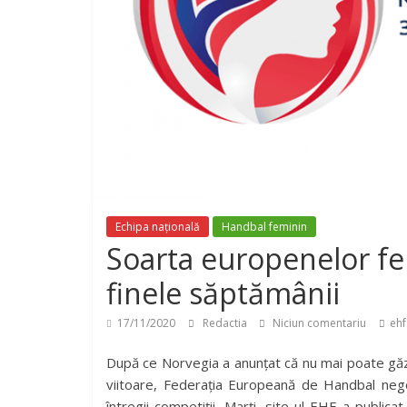
Echipa națională
Handbal feminin
Soarta europenelor f
finele săptămânii
17/11/2020
Redactia
Niciun comentariu
ehf
După ce Norvegia a anunțat că nu mai poate găz
viitoare, Federația Europeană de Handbal nego
întregii competiții. Marți, site-ul EHF a publica