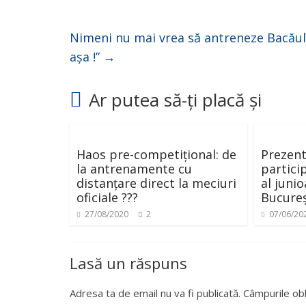
Nimeni nu mai vrea să antreneze Bacăul 
așa !”
→
Ar putea să-ți placă și
Haos pre-competițional: de
Prezent
la antrenamente cu
particip
distanțare direct la meciuri
al juni
oficiale ???
Bucureș
27/08/2020
2
07/06/20
Lasă un răspuns
Adresa ta de email nu va fi publicată.
Câmpurile obl