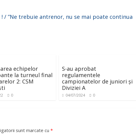
! / ”Ne trebuie antrenor, nu se mai poate continua
area echipelor
S-au aprobat
ante la turneul final
regulamentele
oarelor 2: CSM
campionatelor de juniori și
ti
Diviziei A
22
0
04/07/2024
0
igatorii sunt marcate cu
*