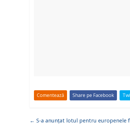
Comentează
Share pe Facebook
Twi
←
S-a anunțat lotul pentru europenele 