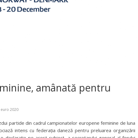
eminine, amânată pentru
 euro 2020
dui partide din cadrul campionatelor europene feminine de luna
ciază intens cu federația daneză pentru preluarea organizării
t o declarație pe acest subiect, a secretarului general al forului