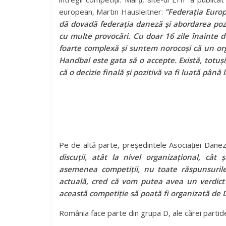
european, Martin Hausleitner:
”Federația Europ
dă dovadă federația daneză și abordarea pozit
cu multe provocări. Cu doar 16 zile înainte d
foarte complexă și suntem norocoși că un o
Handbal este gata să o accepte. Există, totuș
că o decizie finală și pozitivă va fi luată până
Pe de altă parte, președintele Asociației Dan
discuții, atât la nivel organizațional, cât
asemenea competiții, nu toate răspunsuril
actuală, cred că vom putea avea un verdict 
această competiție să poată fi organizată de
România face parte din grupa D, ale cărei partide