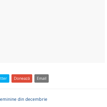
tter
Donează
Email
feminine din decembrie