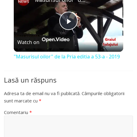
P
Watch on
l
"Masurisul oilor" de la Pria editia a 53-a - 2019
a
Lasă un răspuns
y
Adresa ta de email nu va fi publicată.
Câmpurile obligatorii
V
sunt marcate cu
*
Comentariu
*
i