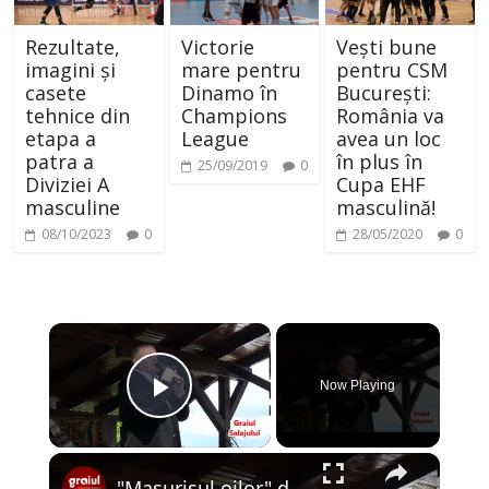
Rezultate,
Victorie
Vești bune
imagini și
mare pentru
pentru CSM
casete
Dinamo în
București:
tehnice din
Champions
România va
etapa a
League
avea un loc
patra a
în plus în
25/09/2019
0
Diviziei A
Cupa EHF
masculine
masculină!
08/10/2023
0
28/05/2020
0
×
Now Playing
Play Video
×
"Masurisul oilor" de la Pria editia a 53-a - 2019