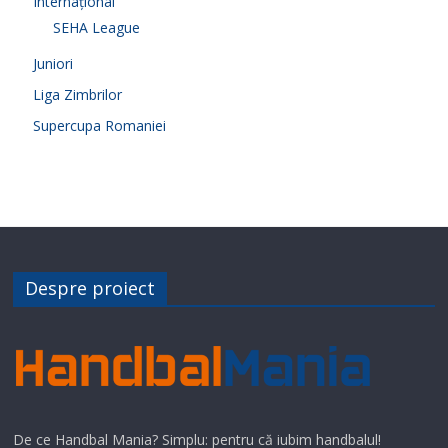
Internațional
SEHA League
Juniori
Liga Zimbrilor
Supercupa Romaniei
Despre proiect
De ce Handbal Mania? Simplu: pentru că iubim handbalul!