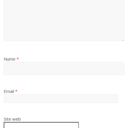
d
e
o
Nume
*
Email
*
Site web