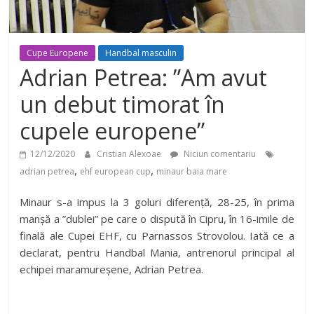
Cupe Europene
Handbal masculin
Adrian Petrea: ”Am avut
un debut timorat în
cupele europene”
12/12/2020
Cristian Alexoae
Niciun comentariu
,
,
adrian petrea
ehf european cup
minaur baia mare
Minaur s-a impus la 3 goluri diferență, 28-25, în prima
manșă a ”dublei” pe care o dispută în Cipru, în 16-imile de
finală ale Cupei EHF, cu Parnassos Strovolou. Iată ce a
declarat, pentru Handbal Mania, antrenorul principal al
echipei maramureșene, Adrian Petrea.