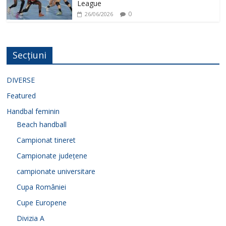
League
0
26/06/2026
Secțiuni
DIVERSE
Featured
Handbal feminin
Beach handball
Campionat tineret
Campionate județene
campionate universitare
Cupa României
Cupe Europene
Divizia A