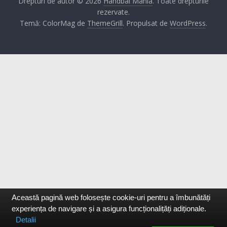
Drepturi de autor © 2026
Handbal Mania
. Toate drepturile
rezervate.
Temă: ColorMag de
ThemeGrill
. Propulsat de
WordPress
.
Această pagină web folosește cookie-uri pentru a îmbunătăți
experiența de navigare și a asigura funcționalițăți adiționale.
Detalii