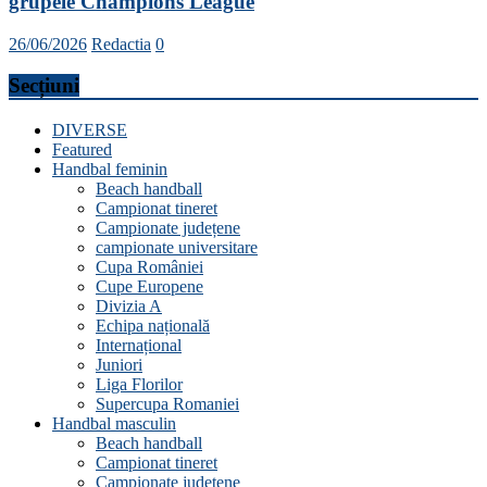
grupele Champions League
26/06/2026
Redactia
0
Secțiuni
DIVERSE
Featured
Handbal feminin
Beach handball
Campionat tineret
Campionate județene
campionate universitare
Cupa României
Cupe Europene
Divizia A
Echipa națională
Internațional
Juniori
Liga Florilor
Supercupa Romaniei
Handbal masculin
Beach handball
Campionat tineret
Campionate județene