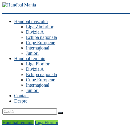
Handbal
Handbal masculin
Mania
Liga Zimbrilor
Divizia A
Fan
Echipa națională
handbal?
Cupe Europene
Ești
Internațional
acasă!
Juniori
Handbal feminin
Liga Florilor
Divizia A
Echipa națională
Cupe Europene
Internațional
Juniori
Contact
Despre
Handbal feminin
Liga Florilor