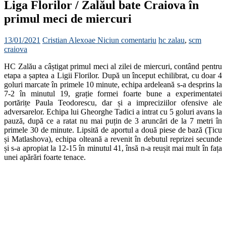
Liga Florilor / Zalăul bate Craiova în
primul meci de miercuri
13/01/2021
Cristian Alexoae
Niciun comentariu
hc zalau
,
scm
craiova
HC Zalău a câștigat primul meci al zilei de miercuri, contând pentru
etapa a șaptea a Ligii Florilor. După un început echilibrat, cu doar 4
goluri marcate în primele 10 minute, echipa ardeleană s-a desprins la
7-2 în minutul 19, grație formei foarte bune a experimentatei
portărițe Paula Teodorescu, dar și a impreciziilor ofensive ale
adversarelor. Echipa lui Gheorghe Tadici a intrat cu 5 goluri avans la
pauză, după ce a ratat nu mai puțin de 3 aruncări de la 7 metri în
primele 30 de minute. Lipsită de aportul a două piese de bază (Țicu
și Matlashova), echipa olteană a revenit în debutul reprizei secunde
și s-a apropiat la 12-15 în minutul 41, însă n-a reușit mai mult în fața
unei apărări foarte tenace.