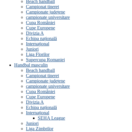
Beach handball
Campionat tineret
Campionate județene
campionate universitare
Cupa României
Cupe Europene
Divizia A
Echipa națională
Internațional
Juniori
Liga Florilor
Supercupa Romaniei
Handbal masculin
Beach handball
Campionat tineret
Campionate județene
campionate universitare
Cupa României
Cupe Europene
Divizia A
Echipa națională
Internațional
SEHA League
Juniori
Liga Zimbrilor