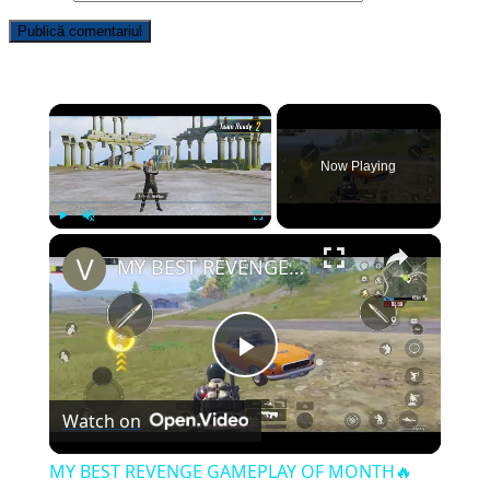
×
Now Playing
×
Play
Unmute
Fullscreen
MY BEST REVENGE GAMEPLAY OF MONTH🔥PUBG Mobile
Play
Watch on
Video
MY BEST REVENGE GAMEPLAY OF MONTH🔥