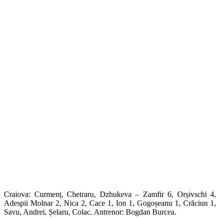
Craiova: Curmenț, Chetraru, Dzhukeva – Zamfir 6, Orșivschi 4,
Adespii Molnar 2, Nica 2, Cace 1, Ion 1, Gogoșeanu 1, Crăciun 1,
Savu, Andrei, Șelaru, Colac. Antrenor: Bogdan Burcea.