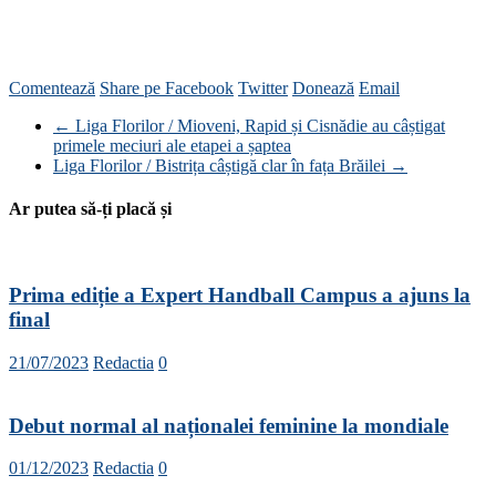
Comentează
Share pe Facebook
Twitter
Donează
Email
←
Liga Florilor / Mioveni, Rapid și Cisnădie au câștigat
primele meciuri ale etapei a șaptea
Liga Florilor / Bistrița câștigă clar în fața Brăilei
→
Ar putea să-ți placă și
Prima ediție a Expert Handball Campus a ajuns la
final
21/07/2023
Redactia
0
Debut normal al naționalei feminine la mondiale
01/12/2023
Redactia
0