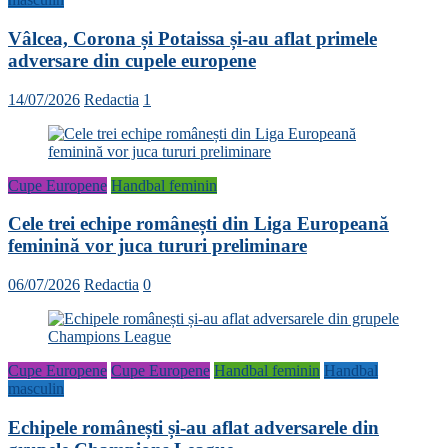
Vâlcea, Corona și Potaissa și-au aflat primele
adversare din cupele europene
14/07/2026
Redactia
1
Cupe Europene
Handbal feminin
Cele trei echipe românești din Liga Europeană
feminină vor juca tururi preliminare
06/07/2026
Redactia
0
Cupe Europene
Cupe Europene
Handbal feminin
Handbal
masculin
Echipele românești și-au aflat adversarele din