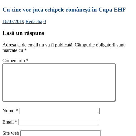
Cu cine vor juca echipele românești în Cupa EHF
16/07/2019
Redactia
0
Lasă un răspuns
Adresa ta de email nu va fi publicată.
Câmpurile obligatorii sunt
marcate cu
*
Comentariu
*
Nume
*
Email
*
Site web