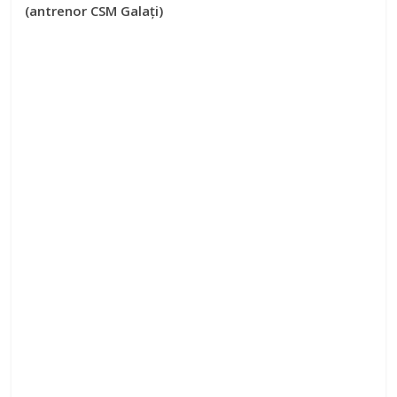
(antrenor CSM Galați)
o