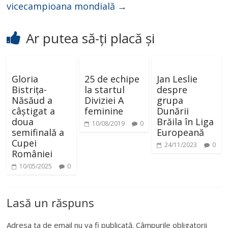
vicecampioana mondială
→
Ar putea să-ți placă și
Gloria
25 de echipe
Jan Leslie
Bistrița-
la startul
despre
Năsăud a
Diviziei A
grupa
câștigat a
feminine
Dunării
doua
Brăila în Liga
10/08/2019
0
semifinală a
Europeană
Cupei
24/11/2023
0
României
10/05/2025
0
Lasă un răspuns
Adresa ta de email nu va fi publicată.
Câmpurile obligatorii