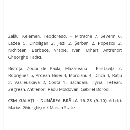
Zalău: Kelemen, Teodorescu – Mitrache 7, Severin 6,
Lazea 5, Dindiligan 2, Jlezi 2, Șerban 2, Popescu 2,
Nichitean, Berbece, Vrabie, Ivan, Mihart. Antrenor:
Gheorghe Tadici.
Bistrița: Zoqbi de Paula, Măzăreanu – Pristăvița 7,
Rodriguez 5, Ardean-Elisei 4, Moroianu 4, Dincă 4, Rațiu
2, Vasileuskaya 2, Costa 1, Băcăoanu, Ilyina, Tetean,
Zegrean. Antrenori: Radu Moldovan, Gabriel Borodi.
CSM GALAȚI – DUNĂREA BRĂILA 16-23 (9-10)
Arbitri:
Marius Ghiorghișor / Marian State