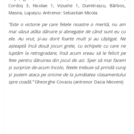
Cordoș 3, Nicolae 1, Vizuete 1, Dumitrașcu, Bărbos,
Masna, Lupașcu. Antrenor: Sebastian Micola.
”Este o victorie pe care fetele noastre o merită, nu am
mai văzut atâta dăruire și abnegație de când sunt eu cu
ele. Au vrut, și-au dorit foarte mult și au câștigat. Ne
așteaptă încă două jocuri grele, cu echipele cu care ne
luptăm la retrogradare, însă acum vreau să le felicit pe
fete pentru dăruirea din jocul de azi. Sper să mai facem
și surprize de-acum încolo, fetele trebuie să prindă curaj
și putem ataca pe oricine de la jumătatea clasamentului
spre coadă.”
Gheorghe Covaciu (antrenor Dacia Mioveni)