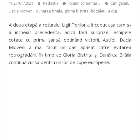
,
27/04/2021
Redactia
Niciun comentariu
csm galati
,
,
,
,
Dacia Mioveni
dunarea braila
gloria bistrita
hc zalau
u cluj
A doua etapă a returului Ligii Florilor a început așa cum s-
a încheiat precedenta, adică fără surprize, echipele
cotate cu prima șansă obținând victorii. Astfel, Dacia
Mioveni a mai făcut un pas apăsat către evitarea
retrogradării, în timp ce Gloria Bistrița și Dunărea Brăila
continuă cursa pentru un loc de cupe europene.