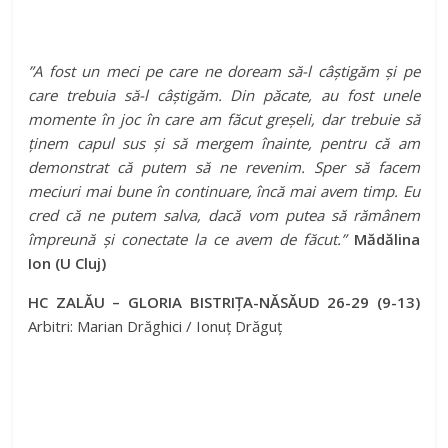
”A fost un meci pe care ne doream să-l câștigăm și pe
care trebuia să-l câștigăm. Din păcate, au fost unele
momente în joc în care am făcut greșeli, dar trebuie să
ținem capul sus și să mergem înainte, pentru că am
demonstrat că putem să ne revenim. Sper să facem
meciuri mai bune în continuare, încă mai avem timp. Eu
cred că ne putem salva, dacă vom putea să rămânem
împreună și conectate la ce avem de făcut.”
Mădălina
Ion (U Cluj)
HC ZALĂU – GLORIA BISTRIȚA-NĂSĂUD 26-29 (9-13)
Arbitri: Marian Drăghici / Ionuț Drăguț