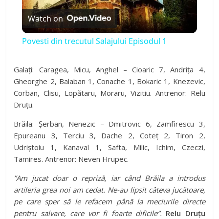
Watch on
l
Povesti din trecutul Salajului Episodul 1
a
Galați: Caragea, Micu, Anghel – Cioaric 7, Andrița 4,
Gheorghe 2, Balaban 1, Conache 1, Bokaric 1, Knezevic,
y
Corban, Clisu, Lopătaru, Moraru, Vizitiu. Antrenor: Relu
Druțu.
V
Brăila: Șerban, Nenezic – Dmitrovic 6, Zamfirescu 3,
Epureanu 3, Terciu 3, Dache 2, Coteț 2, Tiron 2,
i
Udriștoiu 1, Kanaval 1, Safta, Milic, Ichim, Czeczi,
Tamires. Antrenor: Neven Hrupec.
d
”Am jucat doar o repriză, iar când Brăila a introdus
artileria grea noi am cedat. Ne-au lipsit câteva jucătoare,
e
pe care sper să le refacem până la meciurile directe
pentru salvare, care vor fi foarte dificile”.
Relu Druțu