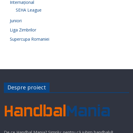
Internațional
SEHA League
Juniori
Liga Zimbrilor
Supercupa Romaniei
Despre proiect
De ce Handbal Mania? Simplu: pentru că iubim handbalul!