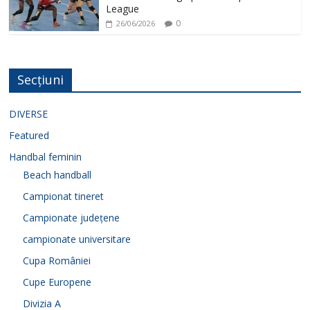
League
0
26/06/2026
Secțiuni
DIVERSE
Featured
Handbal feminin
Beach handball
Campionat tineret
Campionate județene
campionate universitare
Cupa României
Cupe Europene
Divizia A