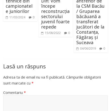
tehnice din
Din: Vom
antrenor de
campionatel
începe
la CSM Bacău
e juniorilor
reconstrucția
/ Gruparea
sectorului
băcăuană a
11/03/2024
0
juvenil foarte
transferat
repede
jucători de la
Constanța,
15/08/2022
0
Făgăraș și
Suceava
04/06/2019
0
Lasă un răspuns
Adresa ta de email nu va fi publicată.
Câmpurile obligatorii
sunt marcate cu
*
Comentariu
*