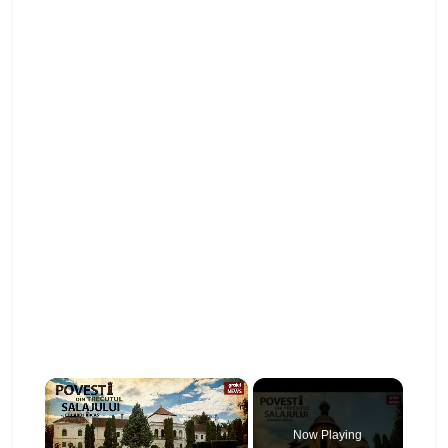
×
Now Playing