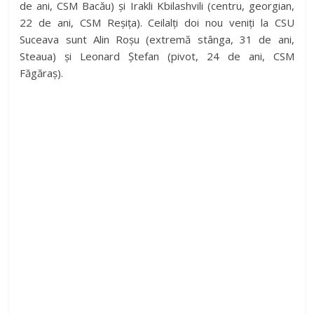
de ani, CSM Bacău) și Irakli Kbilashvili (centru, georgian,
22 de ani, CSM Reșița). Ceilalți doi nou veniți la CSU
Suceava sunt Alin Roșu (extremă stânga, 31 de ani,
Steaua) și Leonard Ștefan (pivot, 24 de ani, CSM
Făgăraș).