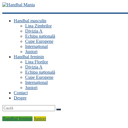
Handbal
Handbal masculin
Mania
Liga Zimbrilor
Divizia A
Fan
Echipa națională
handbal?
Cupe Europene
Ești
Internațional
acasă!
Juniori
Handbal feminin
Liga Florilor
Divizia A
Echipa națională
Cupe Europene
Internațional
Juniori
Contact
Despre
Handbal feminin
Juniori