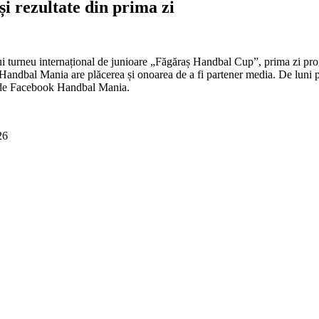
i rezultate din prima zi
cului turneu internațional de junioare „Făgăraș Handbal Cup”, prima zi
ndbal Mania are plăcerea și onoarea de a fi partener media. De luni până 
na de Facebook Handbal Mania.
26