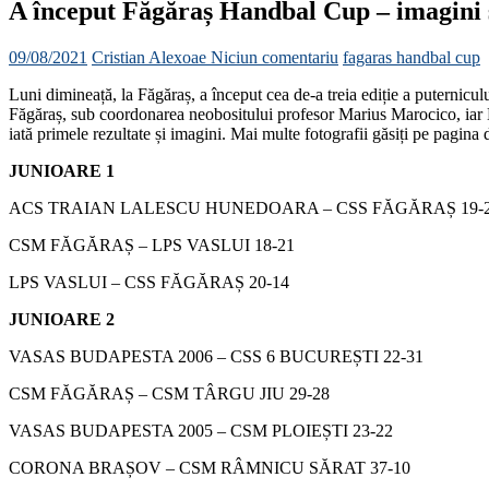
A început Făgăraș Handbal Cup – imagini ș
09/08/2021
Cristian Alexoae
Niciun comentariu
fagaras handbal cup
Luni dimineață, la Făgăraș, a început cea de-a treia ediție a puterni
Făgăraș, sub coordonarea neobositului profesor Marius Marocico, iar Ha
iată primele rezultate și imagini. Mai multe fotografii găsiți pe pagi
JUNIOARE 1
ACS TRAIAN LALESCU HUNEDOARA – CSS FĂGĂRAȘ 19-
CSM FĂGĂRAȘ – LPS VASLUI 18-21
LPS VASLUI – CSS FĂGĂRAȘ 20-14
JUNIOARE 2
VASAS BUDAPESTA 2006 – CSS 6 BUCUREȘTI 22-31
CSM FĂGĂRAȘ – CSM TÂRGU JIU 29-28
VASAS BUDAPESTA 2005 – CSM PLOIEȘTI 23-22
CORONA BRAȘOV – CSM RÂMNICU SĂRAT 37-10