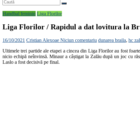
Handbal feminin
Liga Florilor
Liga Florilor / Rapidul a dat lovitura la B
16/10/2021
Cristian Alexoae
Niciun comentariu
dunarea braila
,
hc za
Ultimele trei partide ale etapei a cincea din Liga Florilor au fost foart
nicio echipă neînvinsă. Minaur a câștigat la Zalău după un joc cu răs
Laslo a fost decisivă pe final.