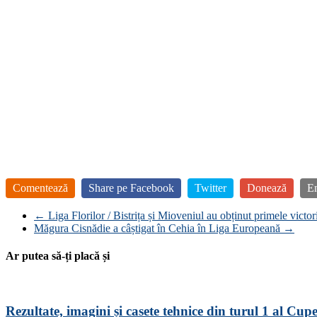
Comentează
Share pe Facebook
Twitter
Donează
E
←
Liga Florilor / Bistrița și Mioveniul au obținut primele victori
Măgura Cisnădie a câștigat în Cehia în Liga Europeană
→
Ar putea să-ți placă și
Rezultate, imagini și casete tehnice din turul 1 al Cu