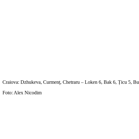
Craiova: Dzhukeva, Curmenț, Chetraru – Loken 6, Bak 6, Țicu 5, Burc
Foto: Alex Nicodim