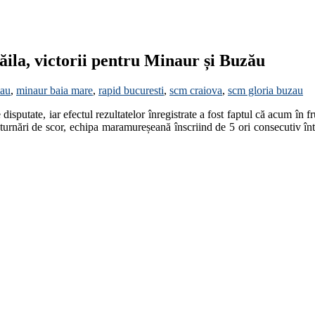
răila, victorii pentru Minaur și Buzău
lau
,
minaur baia mare
,
rapid bucuresti
,
scm craiova
,
scm gloria buzau
e disputate, iar efectul rezultatelor înregistrate a fost faptul că acum în
turnări de scor, echipa maramureșeană înscriind de 5 ori consecutiv înt