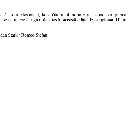
 a depășit-o în clasament, la capătul unui joc în care a condus în perm
are va avea un cuvânt greu de spus în această ediție de campionat. Ult
gdan Stark / Romeo Ștefan