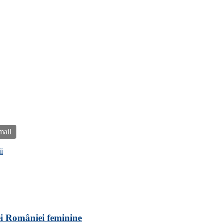
mail
i
pei României feminine