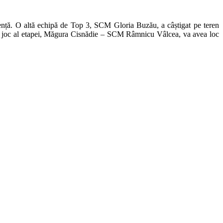
anență. O altă echipă de Top 3, SCM Gloria Buzău, a câștigat pe teren
imul joc al etapei, Măgura Cisnădie – SCM Râmnicu Vâlcea, va avea loc