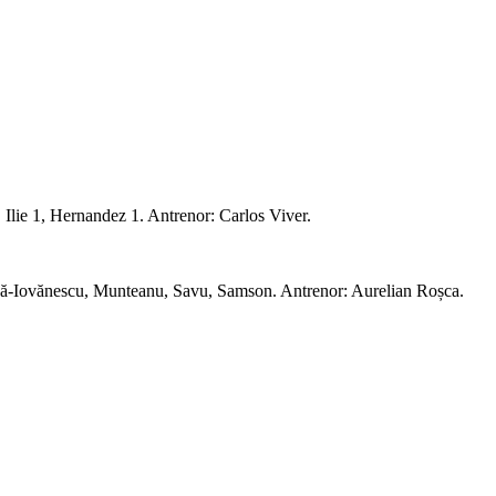
 Ilie 1, Hernandez 1. Antrenor: Carlos Viver.
irică-Iovănescu, Munteanu, Savu, Samson. Antrenor: Aurelian Roșca.