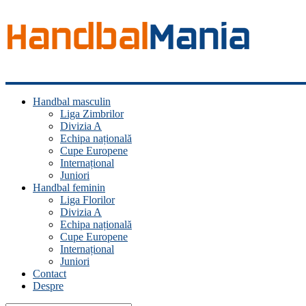
Handbal
Handbal masculin
Mania
Liga Zimbrilor
Divizia A
Fan
Echipa națională
handbal?
Cupe Europene
Ești
Internațional
acasă!
Juniori
Handbal feminin
Liga Florilor
Divizia A
Echipa națională
Cupe Europene
Internațional
Juniori
Contact
Despre