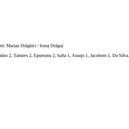
tri: Marian Drăghici / Ionuț Drăguț
tino 2, Tamires 2, Epureanu 2, Safta 1, Araujo 1, Jacobsen 1, Da Silv