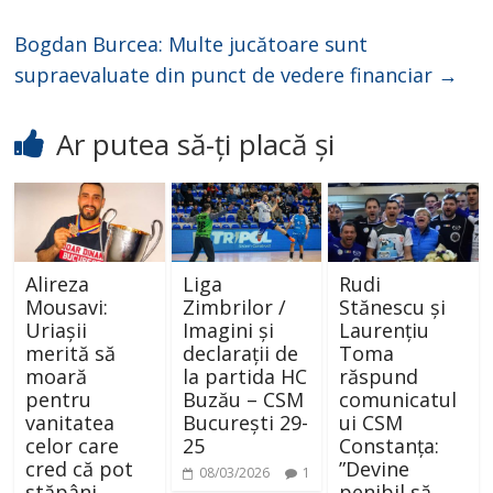
Bogdan Burcea: Multe jucătoare sunt
supraevaluate din punct de vedere financiar
→
Ar putea să-ți placă și
Alireza
Liga
Rudi
Mousavi:
Zimbrilor /
Stănescu și
Uriașii
Imagini și
Laurențiu
merită să
declarații de
Toma
moară
la partida HC
răspund
pentru
Buzău – CSM
comunicatul
vanitatea
București 29-
ui CSM
celor care
25
Constanța:
cred că pot
”Devine
08/03/2026
1
stăpâni
penibil să