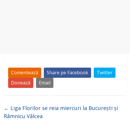
Comentează
Share pe Facebook
Twitter
Donează
Email
←
Liga Florilor se reia miercuri la București și
Râmnicu Vâlcea