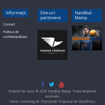
Informații
Site-uri
Handbal
partenere
Mania
Contact
Politica de
confidențialitate
Drepturi de autor © 2026
Handbal Mania
. Toate drepturile
rezervate.
Temă: ColorMag de
ThemeGrill
. Propulsat de
WordPress
.