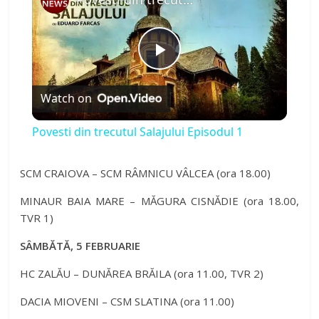
P
Watch on
l
Povesti din trecutul Salajului Episodul 1
a
SCM CRAIOVA – SCM RÂMNICU VÂLCEA (ora 18.00)
y
MINAUR BAIA MARE – MĂGURA CISNĂDIE (ora 18.00,
TVR 1)
V
SÂMBĂTĂ, 5 FEBRUARIE
HC ZALĂU – DUNĂREA BRĂILA (ora 11.00, TVR 2)
i
DACIA MIOVENI – CSM SLATINA (ora 11.00)