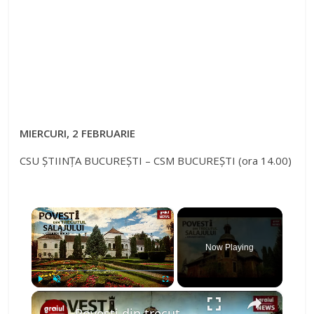
MIERCURI, 2 FEBRUARIE
CSU ȘTIINȚA BUCUREȘTI – CSM BUCUREȘTI (ora 14.00)
×
Now Playing
×
Play
Unmute
Fullscreen
Povesti din trecutul Salajului Episodul 1