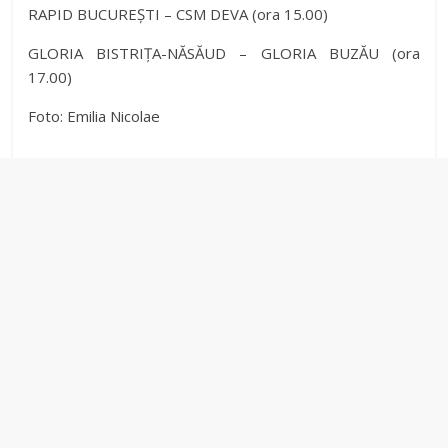
d
RAPID BUCUREȘTI – CSM DEVA (ora 15.00)
GLORIA BISTRIȚA-NĂSĂUD – GLORIA BUZĂU (ora
e
17.00)
Foto: Emilia Nicolae
o