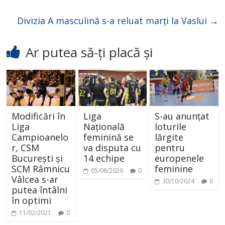
Divizia A masculină s-a reluat marți la Vaslui
→
Ar putea să-ți placă și
Modificări în
Liga
S-au anunțat
Liga
Națională
loturile
Campioanelo
feminină se
lărgite
r, CSM
va disputa cu
pentru
București și
14 echipe
europenele
SCM Râmnicu
feminine
05/08/2026
0
Vâlcea s-ar
30/10/2024
0
putea întâlni
în optimi
11/02/2021
0