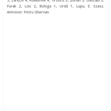
5, Zarițchi 4, Kbilashvili 4, Tîrzioru 3, Ștefan 3, Dascălu 3,
Furak 2, Loic 2, Bologa 1, Urdă 1, Lupu, E. Szasz.
Antrenor: Petru Ghervan.