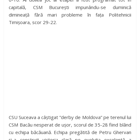
capitală, CSM București impunându-se duminică
dimineață fără mari probleme în fața Politehnicii
Timișoara, scor 29-22.
CSU Suceava a câștigat ”derby de Moldova” pe terenul lui
CSM Bacău nesperat de ușor, scorul de 35-28 fiind blând
cu echipa băcăuană. Echipa pregătită de Petru Ghervan
și-a construit victoria clară pe evoluția excelentă a