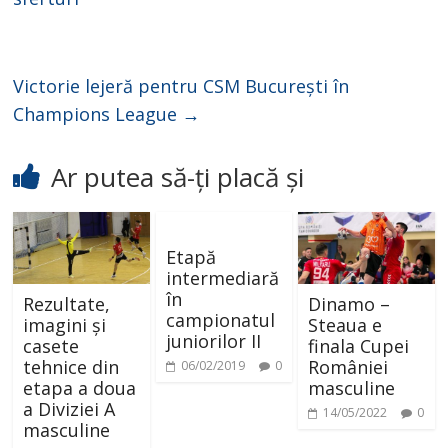
d
e
Victorie lejeră pentru CSM București în
Champions League
→
o
Ar putea să-ți placă și
Etapă
intermediară
în
Rezultate,
Dinamo –
campionatul
imagini și
Steaua e
juniorilor II
casete
finala Cupei
tehnice din
României
06/02/2019
0
etapa a doua
masculine
a Diviziei A
14/05/2022
0
masculine