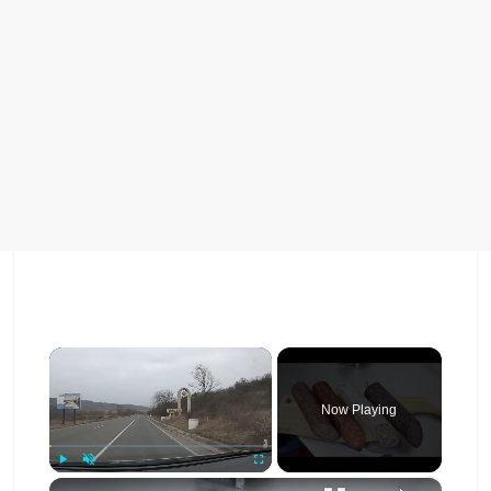
×
Now Playing
×
Play
Unmute
Fullscreen