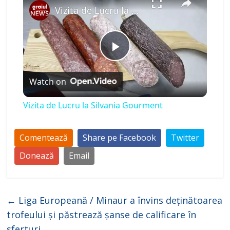
Vizita de Lucru la Silvania Gourment
P
Watch on
l
Vizita de Lucru la Silvania Gourment
a
Comentează
Share pe Facebook
Twitter
y
Donează
Email
V
←
Liga Europeană / Minaur a învins deținătoarea
i
trofeului și păstrează șanse de calificare în
sferturi