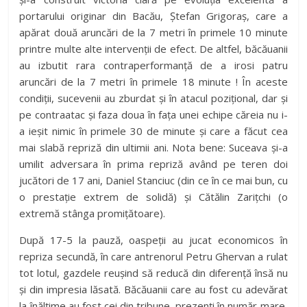
portarului originar din Bacău, Ștefan Grigoraș, care a
apărat două aruncări de la 7 metri în primele 10 minute
printre multe alte intervenții de efect. De altfel, băcăuanii
au izbutit rara contraperformanță de a irosi patru
aruncări de la 7 metri în primele 18 minute ! În aceste
condiții, sucevenii au zburdat și în atacul pozițional, dar și
pe contraatac și faza doua în fața unei echipe căreia nu i-
a ieșit nimic în primele 30 de minute și care a făcut cea
mai slabă repriză din ultimii ani. Nota bene: Suceava și-a
umilit adversara în prima repriză având pe teren doi
jucători de 17 ani, Daniel Stanciuc (din ce în ce mai bun, cu
o prestație extrem de solidă) și Cătălin Zarițchi (o
extremă stânga promițătoare).
După 17-5 la pauză, oaspeții au jucat economicos în
repriza secundă, în care antrenorul Petru Ghervan a rulat
tot lotul, gazdele reușind să reducă din diferență însă nu
și din impresia lăsată. Băcăuanii care au fost cu adevărat
la înălțime au fost cei din tribune, prezenți în număr mare,