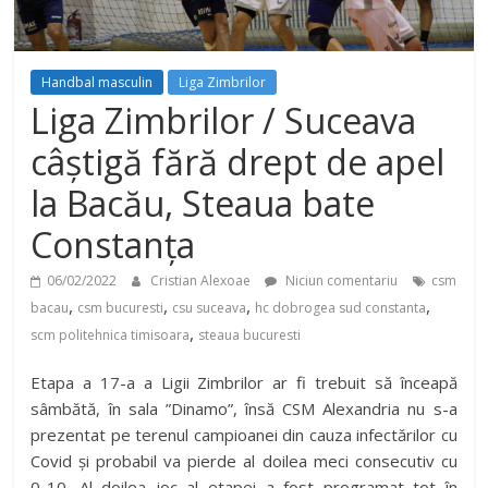
Handbal masculin
Liga Zimbrilor
Liga Zimbrilor / Suceava
câștigă fără drept de apel
la Bacău, Steaua bate
Constanța
06/02/2022
Cristian Alexoae
Niciun comentariu
csm
,
,
,
,
bacau
csm bucuresti
csu suceava
hc dobrogea sud constanta
,
scm politehnica timisoara
steaua bucuresti
Etapa a 17-a a Ligii Zimbrilor ar fi trebuit să înceapă
sâmbătă, în sala ”Dinamo”, însă CSM Alexandria nu s-a
prezentat pe terenul campioanei din cauza infectărilor cu
Covid și probabil va pierde al doilea meci consecutiv cu
0-10. Al doilea joc al etapei a fost programat tot în