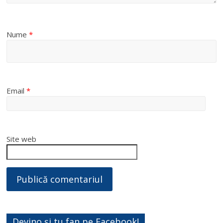
Nume
*
Email
*
Site web
Devino și tu fan pe Facebook!