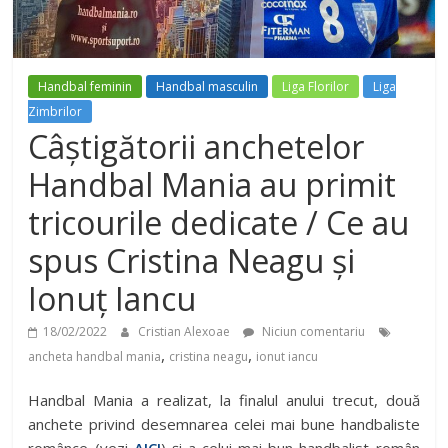
Handbal feminin
Handbal masculin
Liga Florilor
Liga
Zimbrilor
Câștigătorii anchetelor
Handbal Mania au primit
tricourile dedicate / Ce au
spus Cristina Neagu și
Ionuț Iancu
18/02/2022
Cristian Alexoae
Niciun comentariu
,
,
ancheta handbal mania
cristina neagu
ionut iancu
Handbal Mania a realizat, la finalul anului trecut, două
anchete privind desemnarea celei mai bune handbaliste