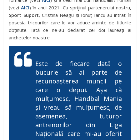
românce (vezi
AICI
) și a celui mai bun handbalist român
(vezi
AICI
) în anul 2021. Cu sprijinul partenerului nostru,
Sport Suport
, Cristina Neagu și Ionuț Iancu au intrat în
posesia tricourilor care le vor aduce aminte de titlurile
obținute. Iată ce ne-au declarat cei doi laureați ai
anchetelor noastre.
Este de fiecare dată o
bucurie să ai parte de
recunoașterea muncii pe
care o depui. Așa că
mulțumesc, Handbal Mania
și vreau să mulțumesc, de
asemenea, tuturor
antrenorilor din Liga
Națională care mi-au oferit