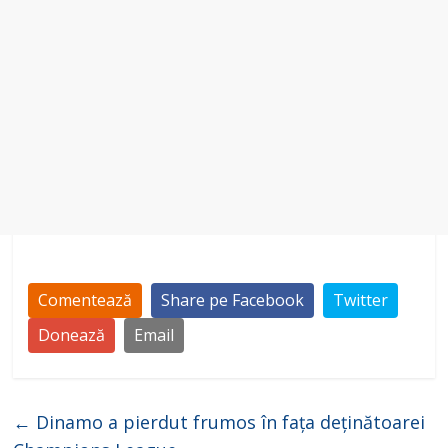
Comentează
Share pe Facebook
Twitter
Donează
Email
←
Dinamo a pierdut frumos în fața deținătoarei