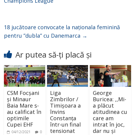
Champions League
18 jucătoare convocate la naționala feminină
pentru ”dubla” cu Danemarca
→
Ar putea să-ți placă și
CSM Focșani
Liga
George
și Minaur
Zimbrilor /
Buricea: ,,Mi-
Baia Mare s-
Timișoara a
a plăcut
au calificat în
învins
atitudinea cu
optimile
Constanța
care am
Cupei EHF
într-un final
intrat în joc,
tensionat
dar nu și
04/12/2021
0