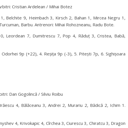
rbitri: Cristian Ardelean / Mihai Botez
11, Belchite 9, Heimbach 3, Kirsch 2, Bahan 1, Mircea Negru 1,
 Turcuman, Barbu. Antrenori: Mihai Rohozneanu, Radu Bote.
u 10, Leordean 7, Dumitrescu 7, Pop 4, Răduț 3, Cristea, Babă,
Odorhei 9p (+22), 4. Reșița 9p (-3), 5. Pitești 7p, 6. Sighișoara
itri: Dan Gogolincă / Silviu Roibu
răescu 4, Bălăceanu 3, Andrei 2, Murariu 2, Bădică 2, Ichim 1.
ramyshev 4, Krivokapic 4, Cîrchea 3, Ciurescu 3, Chiratcu 3, Dragon