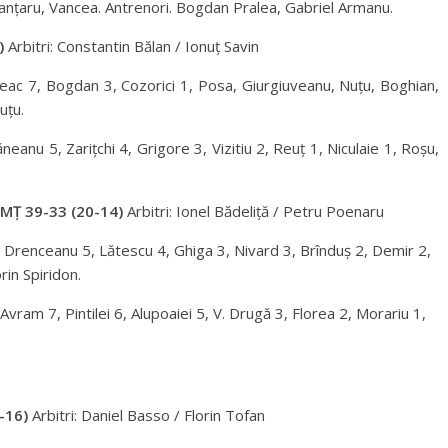
nțaru, Vancea. Antrenori. Bogdan Pralea, Gabriel Armanu.
)
Arbitri: Constantin Bălan / Ionuț Savin
eac 7, Bogdan 3, Cozorici 1, Posa, Giurgiuveanu, Nuțu, Boghian,
uțu.
nu 5, Zarițchi 4, Grigore 3, Vizitiu 2, Reuț 1, Niculaie 1, Roșu,
MȚ 39-33 (20-14)
Arbitri: Ionel Bădeliță / Petru Poenaru
, Drenceanu 5, Lătescu 4, Ghiga 3, Nivard 3, Brînduș 2, Demir 2,
rin Spiridon.
Avram 7, Pintilei 6, Alupoaiei 5, V. Drugă 3, Florea 2, Morariu 1,
-16)
Arbitri: Daniel Basso / Florin Tofan