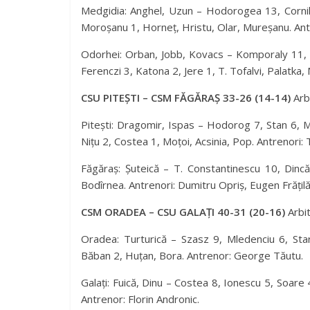
Medgidia: Anghel, Uzun – Hodorogea 13, Cornil
Moroșanu 1, Horneț, Hristu, Olar, Mureșanu. Ant
Odorhei: Orban, Jobb, Kovacs – Komporaly 11, C
Ferenczi 3, Katona 2, Jere 1, T. Tofalvi, Palatka,
CSU PITEȘTI – CSM FĂGĂRAȘ 33-26 (14-14)
Arbi
Pitești: Dragomir, Ispas – Hodorog 7, Stan 6, M
Nițu 2, Costea 1, Moțoi, Acsinia, Pop. Antrenori: 
Făgăraș: Șuteică – T. Constantinescu 10, Dinc
Bodîrnea. Antrenori: Dumitru Opriș, Eugen Frățilă
CSM ORADEA – CSU GALAȚI 40-31 (20-16)
Arbit
Oradea: Turturică – Szasz 9, Mledenciu 6, Sta
Băban 2, Huțan, Bora. Antrenor: George Tăutu.
Galați: Fuică, Dinu – Costea 8, Ionescu 5, Soare 
Antrenor: Florin Andronic.