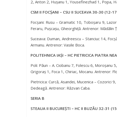
2, Anton 2, Hușanu 1, Yousefinezhad 1, Popa, Ha
CSM II FOCȘANI – CSU II SUCEAVA 30-30 (12-17
Focșani: Rusu – Gramatic 10, Toboșaru 9, Lazor
Feraru, Pușcașu, Gheorghiță. Antrenor: Mădălin Ț
Suceava: Duman, Andreescu – Stanciuc 14, Focșănea
Armanu. Antrenor: Vasile Boca.
POLITEHNICA IAȘI – HC PIETRICICA PIATRA NEA
Poli: Păun – A. Ciobanu 7, Folescu 6, Moroșanu 5
Grigoraș 1, Foca 1, Chiriac, Mocanu. Antrenor: Flo
Pietricica: Curcă, Asandei, Mucenica – Cozorici 9, 
Dedeagă. Antrenor: Răzvan Caba.
SERIA B
STEAUA II BUCUREȘTI – HC II BUZĂU 32-31 (15