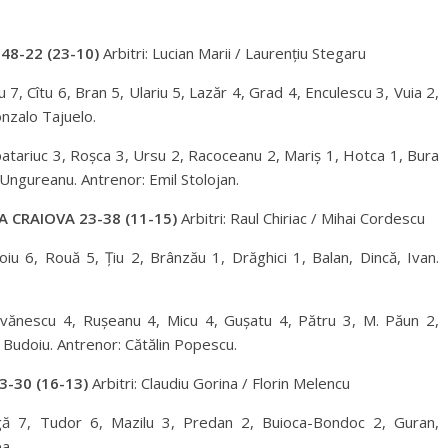
48-22 (23-10)
Arbitri: Lucian Marii / Laurențiu Stegaru
, Cîtu 6, Bran 5, Ulariu 5, Lazăr 4, Grad 4, Enculescu 3, Vuia 2,
nzalo Tajuelo.
patariuc 3, Roșca 3, Ursu 2, Racoceanu 2, Mariș 1, Hotca 1, Bura
 Ungureanu. Antrenor: Emil Stolojan.
 CRAIOVA 23-38 (11-15)
Arbitri: Raul Chiriac / Mihai Cordescu
u 6, Rouă 5, Țiu 2, Brânzău 1, Drăghici 1, Balan, Dincă, Ivan.
Iovănescu 4, Rușeanu 4, Micu 4, Gușatu 4, Pătru 3, M. Păun 2,
, Budoiu. Antrenor: Cătălin Popescu.
-30 (16-13)
Arbitri: Claudiu Gorina / Florin Melencu
ugă 7, Tudor 6, Mazilu 3, Predan 2, Buioca-Bondoc 2, Guran,
a.