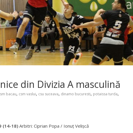
hnice din Divizia A masculină
,
,
,
,
,
csm bacau
csm vaslui
csu suceava
dinamo bucuresti
potaissa turda
 (14-18)
Arbitri: Ciprian Popa / Ionuț Velișcă