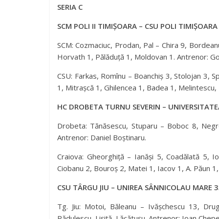
SERIA C
SCM POLI II TIMIȘOARA – CSU POLI TIMIȘOARA 
SCM: Cozmaciuc, Prodan, Pal – Chira 9, Bordeanu 7
Horvath 1, Pălăduță 1, Moldovan 1. Antrenor: Go
CSU: Farkas, Romînu – Boanchiș 3, Stolojan 3, S
1, Mitrașcă 1, Ghilencea 1, Badea 1, Melintescu,
HC DROBETA TURNU SEVERIN – UNIVERSITATEA
Drobeta: Tănăsescu, Stuparu – Boboc 8, Negroi
Antrenor: Daniel Boștinaru.
Craiova: Gheorghiță – Ianăși 5, Coadălată 5, 
Ciobanu 2, Bouroș 2, Matei 1, Iacov 1, A. Păun 1
CSU TÂRGU JIU – UNIREA SÂNNICOLAU MARE 33
Tg. Jiu: Motoi, Băleanu – Ivășchescu 13, Dr
Rădulescu, Lișiță, Lăcătușu. Antrenor: Ioan Chepe