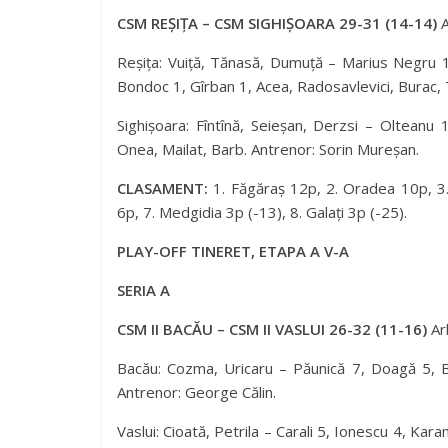
CSM REȘIȚA – CSM SIGHIȘOARA 29-31 (14-14)
A
Reșița: Vuiță, Tănasă, Dumuță – Marius Negru 
Bondoc 1, Gîrban 1, Acea, Radosavlevici, Burac,
Sighișoara: Fîntînă, Seieșan, Derzsi – Oltean
Onea, Mailat, Barb. Antrenor: Sorin Mureșan.
CLASAMENT:
1. Făgăraș 12p, 2. Oradea 10p, 3. 
6p, 7. Medgidia 3p (-13), 8. Galați 3p (-25).
PLAY-OFF TINERET, ETAPA A V-A
SERIA A
CSM II BACĂU – CSM II VASLUI 26-32 (11-16)
Arb
Bacău: Cozma, Uricaru – Păunică 7, Doagă 5, B
Antrenor: George Călin.
Vaslui: Cioată, Petrila – Carali 5, Ionescu 4, Ka