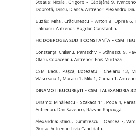
Steaua: Niculai, Grigore – Căpățână 9, Ivancenco
Dobrotă, Dincu, Dianca. Antrenor: Alexandru Dia.
Buzău: Mihai, Crăciunescu – Anton 8, Oprea 6, 
Tălmaciu. Antrenor: Bogdan Constantin.
HC DOBROGEA SUD II CONSTANȚA – CSM II BUC
Constanța: Chilianu, Paraschiv – Stănescu 9, Pa
Olaru, Copăceanu. Antrenor: Enis Murtaza.
CSM: Baciu, Pașca, Botezatu – Chelariu 13, Mi
Vlăsceanu 1, Moraru 1, Milu 1, Coman 1. Antrenor
DINAMO II BUCUREȘTI – CSM II ALEXANDRIA 32
Dinamo: Mihăilescu – Szakacs 11, Popa 4, Parasch
Antrenori: Dan Savenco, Răzvan Răpciugă.
Alexandria: Staicu, Dumitrescu – Oancea 7, Vaman
Grosu. Antrenor: Liviu Candidatu.