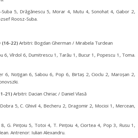
z-Suba 5, Drăgănescu 5, Morar 4, Mutu 4, Sonohat 4, Gabor 2,
Jozsef Roosz-Suba.
 (16-22)
Arbitri: Bogdan Gherman / Mirabela Turdean
u 6, Vîrdol 6, Dumitrescu 1, Tarău 1, Bucur 1, Popescu 1, Toma.
er 6, Noțigan 6, Sabou 6, Pop 6, Birtaș 2, Cioclu 2, Maroșan 2,
onovszki.
1-21)
Arbitri: Dacian Chiriac / Daniel Vlasă
Dobra 5, C. Ghivil 4, Becheru 2, Dragomir 2, Mocioi 1, Mercean,
8, G. Pințoiu 5, Totoi 4, T. Pințoiu 4, Ciortea 4, Pop 3, Rusu 1,
ean. Antrenor: Iulian Alexandru.