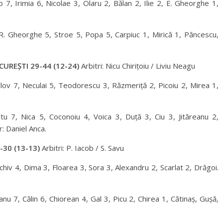
 7, Irimia 6, Nicolae 3, Olaru 2, Bălan 2, Ilie 2, E. Gheorghe 1,
R. Gheorghe 5, Stroe 5, Popa 5, Carpiuc 1, Mirică 1, Păncescu,
UREȘTI 29-44 (12-24)
Arbitri: Nicu Chirițoiu / Liviu Neagu
vlov 7, Neculai 5, Teodorescu 3, Răzmeriță 2, Picoiu 2, Mirea 1,
tu 7, Nica 5, Coconoiu 4, Voica 3, Duță 3, Ciu 3, Jităreanu 2,
: Daniel Anca.
-30 (13-13)
Arbitri: P. Iacob / S. Savu
iv 4, Dima 3, Floarea 3, Sora 3, Alexandru 2, Scarlat 2, Drăgoi.
u 7, Călin 6, Chiorean 4, Gal 3, Picu 2, Chirea 1, Cătinaș, Gușă,