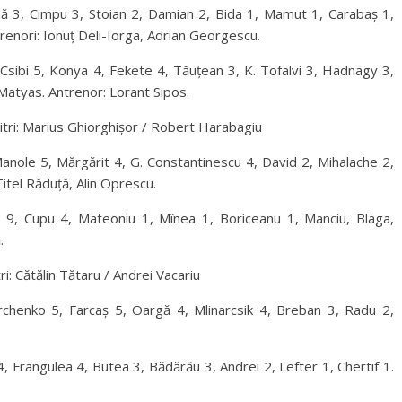
ă 3, Cimpu 3, Stoian 2, Damian 2, Bida 1, Mamut 1, Carabaș 1,
renori: Ionuț Deli-Iorga, Adrian Georgescu.
sibi 5, Konya 4, Fekete 4, Tăuțean 3, K. Tofalvi 3, Hadnagy 3,
 Matyas. Antrenor: Lorant Sipos.
tri: Marius Ghiorghișor / Robert Harabagiu
anole 5, Mărgărit 4, G. Constantinescu 4, David 2, Mihalache 2,
Titel Răduță, Alin Oprescu.
ă 9, Cupu 4, Mateoniu 1, Mînea 1, Boriceanu 1, Manciu, Blaga,
.
ri: Cătălin Tătaru / Andrei Vacariu
rchenko 5, Farcaș 5, Oargă 4, Mlinarcsik 4, Breban 3, Radu 2,
4, Frangulea 4, Butea 3, Bădărău 3, Andrei 2, Lefter 1, Chertif 1.