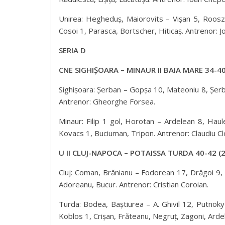
Unirea: Hegheduș, Maiorovits – Vișan 5, Roos
Cosoi 1, Parasca, Bortscher, Hiticaș. Antrenor: 
SERIA D
CNE SIGHIȘOARA – MINAUR II BAIA MARE 34-40
Sighișoara: Șerban – Gopșa 10, Mateoniu 8, Șerb
Antrenor: Gheorghe Forsea.
Minaur: Filip 1 gol, Horotan – Ardelean 8, Haul
Kovacs 1, Buciuman, Tripon. Antrenor: Claudiu Cl
U II CLUJ-NAPOCA – POTAISSA TURDA 40-42 (2
Cluj: Coman, Brănianu – Fodorean 17, Drăgoi 9, 
Adoreanu, Bucur. Antrenor: Cristian Coroian.
Turda: Bodea, Baștiurea – A. Ghivil 12, Putnoky 
Koblos 1, Crișan, Frăteanu, Negruț, Zagoni, Ardel