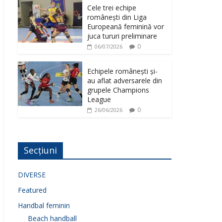
Cele trei echipe
românești din Liga
Europeană feminină vor
juca tururi preliminare
0
06/07/2026
Echipele românești și-
au aflat adversarele din
grupele Champions
League
0
26/06/2026
Secțiuni
DIVERSE
Featured
Handbal feminin
Beach handball