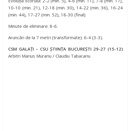
Evoluția scorului: 2-2 (min. 5), 4-6 (min. 11), 7-8 (min. 17),
10-10 (min. 21), 12-18 (min. 30), 14-22 (min. 36), 16-24
(min. 44), 17-27 (min. 52), 18-30 (final).
Minute de eliminare: 8-6.
Aruncări de la 7 metri (transformate): 6-4 (3-3).
CSM GALAȚI – CSU ȘTIINȚA BUCUREȘTI 29-27 (15-12)
Arbitri Marius Murariu / Claudiu Tabacariu