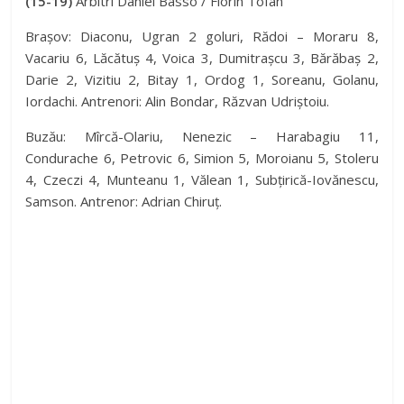
(15-19)
Arbitri Daniel Basso / Florin Tofan
Brașov: Diaconu, Ugran 2 goluri, Rădoi – Moraru 8,
Vacariu 6, Lăcătuș 4, Voica 3, Dumitrașcu 3, Bărăbaș 2,
Darie 2, Vizitiu 2, Bitay 1, Ordog 1, Soreanu, Golanu,
Iordachi. Antrenori: Alin Bondar, Răzvan Udriștoiu.
Buzău: Mîrcă-Olariu, Nenezic – Harabagiu 11,
Condurache 6, Petrovic 6, Simion 5, Moroianu 5, Stoleru
4, Czeczi 4, Munteanu 1, Vălean 1, Subțirică-Iovănescu,
Samson. Antrenor: Adrian Chiruț.