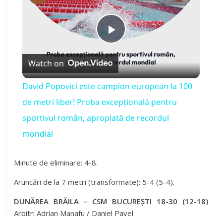
P
Watch on
l
David Popovici este campion european la 100
a
de metri liber! Proba excepțională pentru
sportivul român, apropiată de recordul
y
mondial
V
Minute de eliminare: 4-8.
Aruncări de la 7 metri (transformate): 5-4 (5-4).
i
DUNĂREA BRĂILA – CSM BUCUREȘTI 18-30 (12-18)
Arbitri Adrian Manafu / Daniel Pavel
d