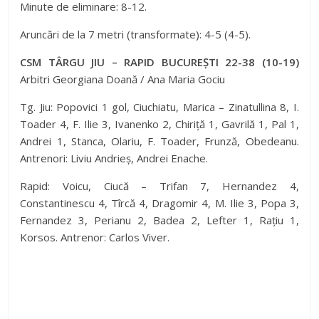
Minute de eliminare: 8-12.
Aruncări de la 7 metri (transformate): 4-5 (4-5).
CSM TÂRGU JIU – RAPID BUCUREȘTI 22-38 (10-19)
Arbitri Georgiana Doană / Ana Maria Gociu
Tg. Jiu: Popovici 1 gol, Ciuchiatu, Marica – Zinatullina 8, I.
Toader 4, F. Ilie 3, Ivanenko 2, Chiriță 1, Gavrilă 1, Pal 1,
Andrei 1, Stanca, Olariu, F. Toader, Frunză, Obedeanu.
Antrenori: Liviu Andrieș, Andrei Enache.
Rapid: Voicu, Ciucă – Trifan 7, Hernandez 4,
Constantinescu 4, Tîrcă 4, Dragomir 4, M. Ilie 3, Popa 3,
Fernandez 3, Perianu 2, Badea 2, Lefter 1, Rațiu 1,
Korsos. Antrenor: Carlos Viver.