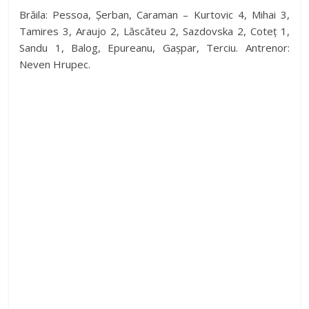
Brăila: Pessoa, Șerban, Caraman – Kurtovic 4, Mihai 3,
Tamires 3, Araujo 2, Lăscăteu 2, Sazdovska 2, Coteț 1,
e
Sandu 1, Balog, Epureanu, Gașpar, Terciu. Antrenor:
Neven Hrupec.
o