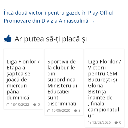
Încă două victorii pentru gazde în Play-Off-ul
Promovare din Divizia A masculină
→
Ar putea să-ți placă și
Liga Florilor /
Sportivii de
Liga Florilor /
Etapa a
la cluburile
Victorii
șaptea se
din
pentru CSM
joacă de
subordinea
București și
miercuri
Ministerului
Gloria
până
Educației
Bistrița
duminică
sunt
înainte de
discriminați
,,finala
18/10/2022
0
campionatul
15/06/2020
3
ui”
12/03/2026
0