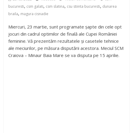
,
,
,
,
bucuresti
csm galati
csm slatina
csu stiinta bucuresti
dunarea
,
braila
magura cisnadie
Miercuri, 23 martie, sunt programate șapte din cele opt
jocuri din cadrul optimilor de finală ale Cupei României
feminine. Vă prezentăm rezultatele și casetele tehnice
ale meciurilor, pe măsura disputării acestora. Meciul SCM
Craiova – Minaur Baia Mare se va disputa pe 15 aprilie.