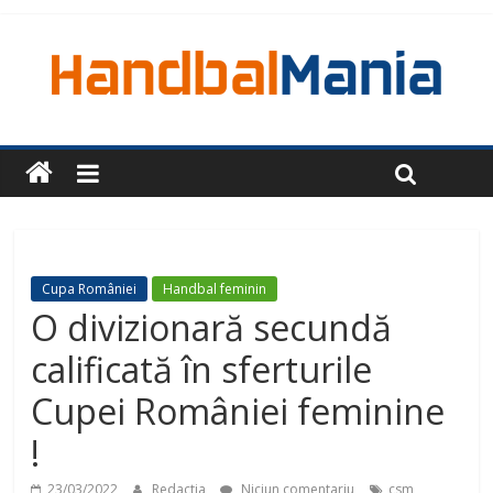
Cupa României
Handbal feminin
O divizionară secundă
calificată în sferturile
Cupei României feminine
!
23/03/2022
Redactia
Niciun comentariu
csm