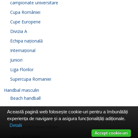
campionate universitare
Cupa României
Cupe Europene
Divizia A
Echipa națională
Internațional
Juniori
Liga Florilor
Supercupa Romaniei
Handbal masculin
Beach handball
Campionat tineret
Această pagină web folosește cookie-uri pentru a îmbunătăți
Campionate județene
experiența de navigare și a asigura funcționalițăți adiționale.
Detalii
campionate universitare
Accept cookie-uri
Cupa României