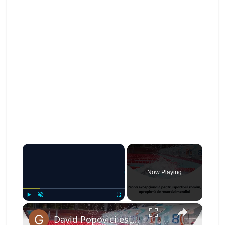
×
Now Playing
×
Play
Unmute
Fullscreen
David Popovici este campion european la 100 de metri liber! Proba excepțională pentru sportivul român, apropiată de recordul mondial