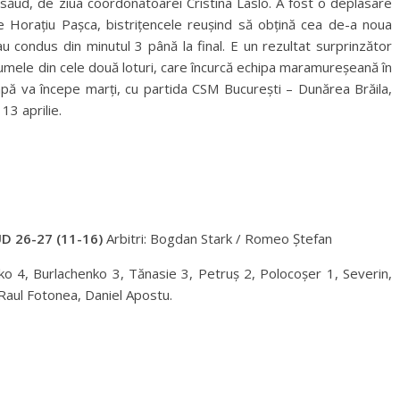
Năsăud, de ziua coordonatoarei Cristina Laslo. A fost o deplasare
e Horațiu Pașca, bistrițencele reușind să obțină cea de-a noua
 au condus din minutul 3 până la final. E un rezultat surprinzător
numele din cele două loturi, care încurcă echipa maramureșeană în
pă va începe marți, cu partida CSM București – Dunărea Brăila,
13 aprilie.
D 26-27 (11-16)
Arbitri: Bogdan Stark / Romeo Ștefan
vko 4, Burlachenko 3, Tănasie 3, Petruș 2, Polocoșer 1, Severin,
 Raul Fotonea, Daniel Apostu.