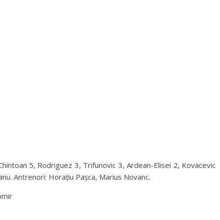
Chintoan 5, Rodriguez 3, Trifunovic 3, Ardean-Elisei 2, Kovacevic
ceanu. Antrenori: Horațiu Pașca, Marius Novanc.
omir