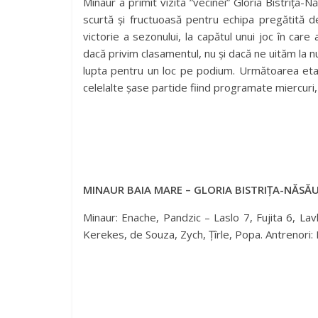
Minaur a primit vizita ”vecinei” Gloria Bistrița-
scurtă și fructuoasă pentru echipa pregătită d
victorie a sezonului, la capătul unui joc în care
dacă privim clasamentul, nu și dacă ne uităm la 
lupta pentru un loc pe podium. Următoarea eta
celelalte șase partide fiind programate miercuri, 
MINAUR BAIA MARE – GLORIA BISTRIȚA-NĂSĂU
Minaur: Enache, Pandzic – Laslo 7, Fujita 6, La
Kerekes, de Souza, Zych, Țîrle, Popa. Antrenori: