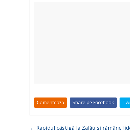
Comentează
Share pe Facebook
Twi
←
Rapidul câștigă la Zalău și rămâne lide