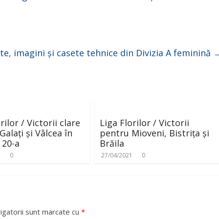
te, imagini și casete tehnice din Divizia A feminină
rilor / Victorii clare
Liga Florilor / Victorii
alați și Vâlcea în
pentru Mioveni, Bistrița și
 20-a
Brăila
1
0
27/04/2021
0
igatorii sunt marcate cu
*