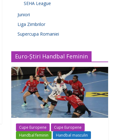
SEHA League
Juniori
Liga Zimbrilor
Supercupa Romaniei
Euro-Știri Handbal Feminin
Cupe Europene
Cupe Europene
Handbal feminin
Handbal masculin