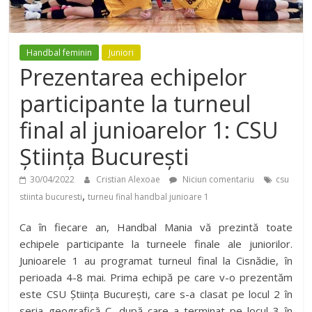
Handbal feminin
Juniori
Prezentarea echipelor
participante la turneul
final al junioarelor 1: CSU
Știința București
30/04/2022
Cristian Alexoae
Niciun comentariu
csu
,
stiinta bucuresti
turneu final handbal junioare 1
Ca în fiecare an, Handbal Mania vă prezintă toate
echipele participante la turneele finale ale juniorilor.
Junioarele 1 au programat turneul final la Cisnădie, în
perioada 4-8 mai. Prima echipă pe care v-o prezentăm
este CSU Știința București, care s-a clasat pe locul 2 în
seria geografică C, după care a terminat pe locul 3 în