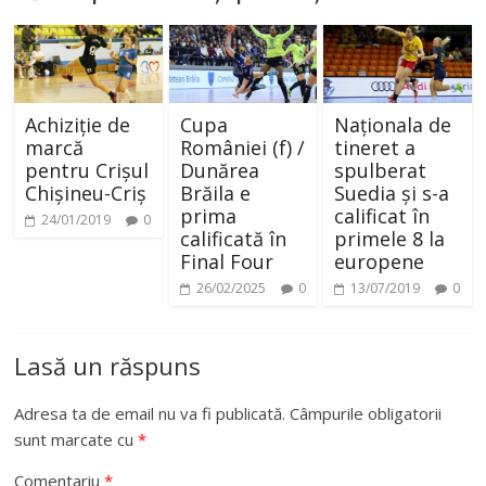
Achiziție de
Cupa
Naționala de
marcă
României (f) /
tineret a
pentru Crișul
Dunărea
spulberat
Chișineu-Criș
Brăila e
Suedia și s-a
prima
calificat în
24/01/2019
0
calificată în
primele 8 la
Final Four
europene
26/02/2025
0
13/07/2019
0
Lasă un răspuns
Adresa ta de email nu va fi publicată.
Câmpurile obligatorii
sunt marcate cu
*
Comentariu
*