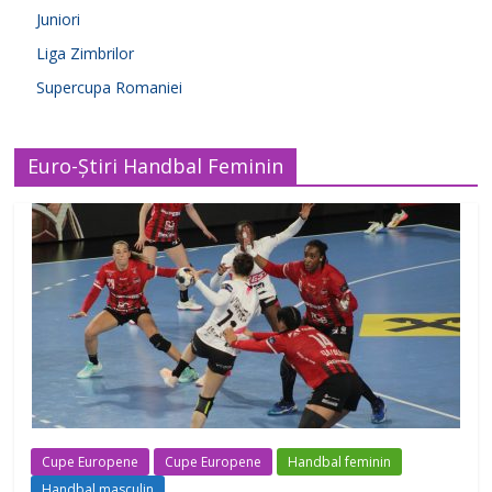
Juniori
Liga Zimbrilor
Supercupa Romaniei
Euro-Știri Handbal Feminin
Cupe Europene
Cupe Europene
Handbal feminin
Handbal masculin