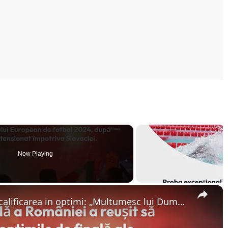
Now Playing
×
Florin Nita, prima reactie dupa calificarea in optimi: „Multumesc lui Dumnezeu…”