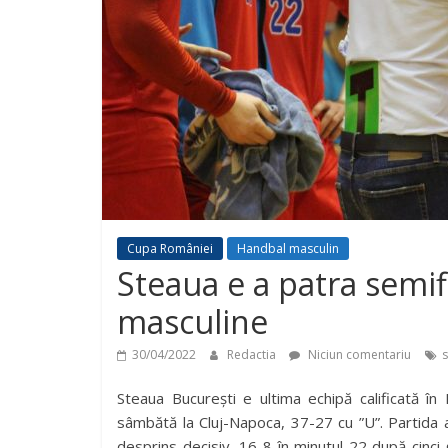
Cupa României
Handbal masculin
Steaua e a patra semif
masculine
30/04/2022
Redactia
Niciun comentariu
s
Steaua București e ultima echipă calificată în
sâmbătă la Cluj-Napoca, 37-27 cu ”U”. Partida a 
desprins decisiv, 16-8 în minutul 22 după cinci go