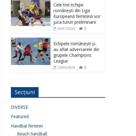
Cele trei echipe
românești din Liga
Europeană feminină vor
juca tururi preliminare
0
06/07/2026
Echipele românești și-
au aflat adversarele din
grupele Champions
League
0
26/06/2026
Secțiuni
DIVERSE
Featured
Handbal feminin
Beach handball