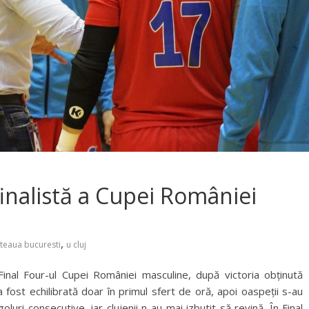
inalistă a Cupei României
,
teaua bucuresti
u cluj
 Final Four-ul Cupei României masculine, după victoria obținută
fost echilibrată doar în primul sfert de oră, apoi oaspeții s-au
luri consecutive, iar clujenii n-au mai izbutit să revină. În Final