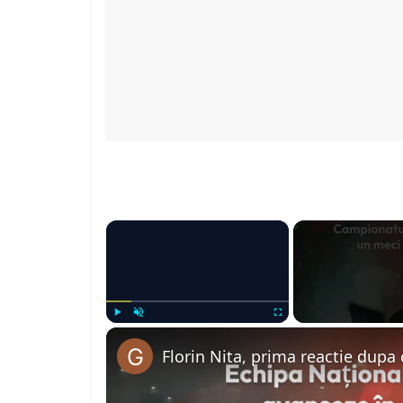
×
Play
Unmute
Fullscreen