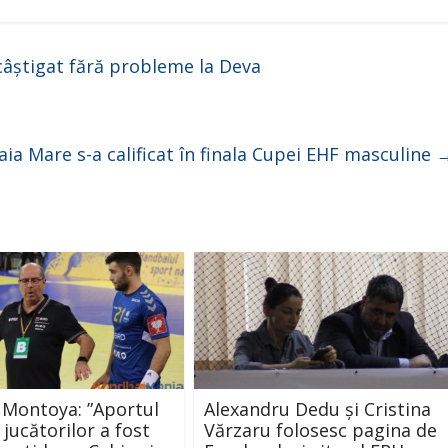
i
d
câștigat fără probleme la Deva
e
ia Mare s-a calificat în finala Cupei EHF masculine
o
Montoya: ”Aportul
Alexandru Dedu și Cristina
 jucătorilor a fost
Vărzaru folosesc pagina de