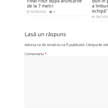
Final Four după aruncările
bun în 
de la 7 metri
a îmbun
echipă”
02/05/2024
0
29/12/2
Lasă un răspuns
Adresa ta de email nu va fi publicată.
Câmpurile obl
Comentariu
*