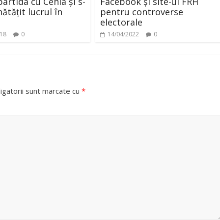
partida cu Cehia și s-
Facebook și site-ul FRH
ătățit lucrul în
pentru controverse
electorale
018
0
14/04/2022
0
igatorii sunt marcate cu
*