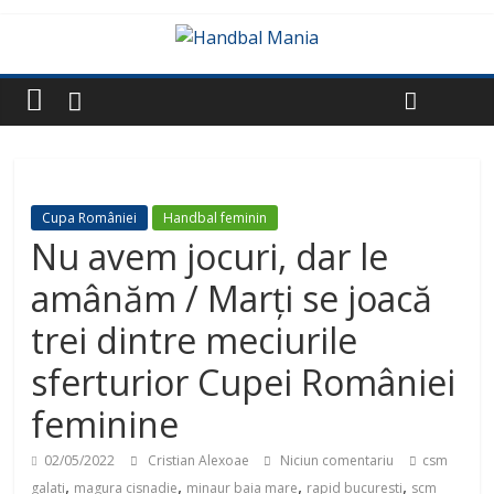
Cupa României
Handbal feminin
Nu avem jocuri, dar le
amânăm / Marți se joacă
trei dintre meciurile
sferturior Cupei României
feminine
02/05/2022
Cristian Alexoae
Niciun comentariu
csm
,
,
,
,
galati
magura cisnadie
minaur baia mare
rapid bucuresti
scm