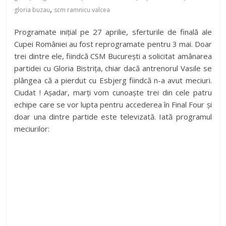
,
gloria buzau
scm ramnicu valcea
Programate inițial pe 27 aprilie, sferturile de finală ale
Cupei României au fost reprogramate pentru 3 mai. Doar
trei dintre ele, fiindcă CSM București a solicitat amânarea
partidei cu Gloria Bistrița, chiar dacă antrenorul Vasile se
plângea că a pierdut cu Esbjerg fiindcă n-a avut meciuri.
Ciudat ! Așadar, marți vom cunoaște trei din cele patru
echipe care se vor lupta pentru accederea în Final Four și
doar una dintre partide este televizată. Iată programul
meciurilor: