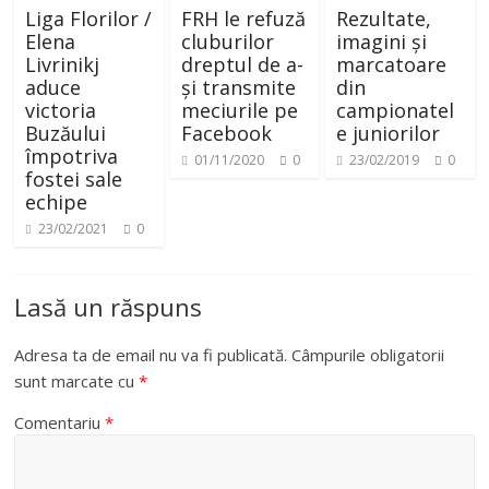
Liga Florilor /
FRH le refuză
Rezultate,
Elena
cluburilor
imagini și
Livrinikj
dreptul de a-
marcatoare
aduce
și transmite
din
victoria
meciurile pe
campionatel
Buzăului
Facebook
e juniorilor
împotriva
01/11/2020
0
23/02/2019
0
fostei sale
echipe
23/02/2021
0
Lasă un răspuns
Adresa ta de email nu va fi publicată.
Câmpurile obligatorii
sunt marcate cu
*
Comentariu
*