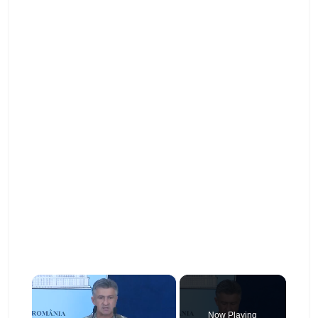
×
Now Playing