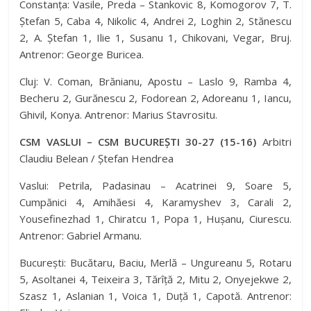
Constanța: Vasile, Preda – Stankovic 8, Komogorov 7, T.
Ștefan 5, Caba 4, Nikolic 4, Andrei 2, Loghin 2, Stănescu
2, A. Ștefan 1, Ilie 1, Susanu 1, Chikovani, Vegar, Bruj.
Antrenor: George Buricea.
Cluj: V. Coman, Brănianu, Apostu – Laslo 9, Ramba 4,
Becheru 2, Gurănescu 2, Fodorean 2, Adoreanu 1, Iancu,
Ghivil, Konya. Antrenor: Marius Stavrositu.
CSM VASLUI – CSM BUCUREȘTI 30-27 (15-16)
Arbitri
Claudiu Belean / Ștefan Hendrea
Vaslui: Petrila, Padasinau – Acatrinei 9, Soare 5,
Cumpănici 4, Amihăesi 4, Karamyshev 3, Carali 2,
Yousefinezhad 1, Chiratcu 1, Popa 1, Hușanu, Ciurescu.
Antrenor: Gabriel Armanu.
București: Bucătaru, Baciu, Merlă – Ungureanu 5, Rotaru
5, Asoltanei 4, Teixeira 3, Tărîță 2, Mitu 2, Onyejekwe 2,
Szasz 1, Aslanian 1, Voica 1, Duță 1, Capotă. Antrenor: