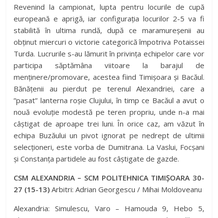
Revenind la campionat, lupta pentru locurile de cupă
europeană e aprigă, iar configurația locurilor 2-5 va fi
stabilită în ultima rundă, după ce maramureșenii au
obținut miercuri o victorie categorică împotriva Potaissei
Turda. Lucrurile s-au lămurit în privința echipelor care vor
participa săptămâna viitoare la barajul de
menținere/promovare, acestea fiind Timișoara și Bacăul.
Bănățenii au pierdut pe terenul Alexandriei, care a
”pasat” lanterna roșie Clujului, în timp ce Bacăul a avut o
nouă evoluție modestă pe teren propriu, unde n-a mai
câștigat de aproape trei luni. În orice caz, am văzut în
echipa Buzăului un pivot ignorat pe nedrept de ultimii
selecționeri, este vorba de Dumitrana. La Vaslui, Focșani
și Constanța partidele au fost câștigate de gazde.
CSM ALEXANDRIA – SCM POLITEHNICA TIMIȘOARA 30-
27 (15-13)
Arbitri: Adrian Georgescu / Mihai Moldoveanu
Alexandria: Simulescu, Varo – Hamouda 9, Hebo 5,