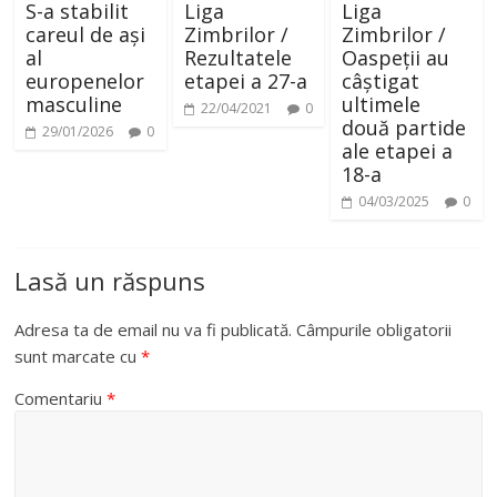
S-a stabilit
Liga
Liga
careul de ași
Zimbrilor /
Zimbrilor /
al
Rezultatele
Oaspeții au
europenelor
etapei a 27-a
câștigat
masculine
ultimele
22/04/2021
0
două partide
29/01/2026
0
ale etapei a
18-a
04/03/2025
0
Lasă un răspuns
Adresa ta de email nu va fi publicată.
Câmpurile obligatorii
sunt marcate cu
*
Comentariu
*