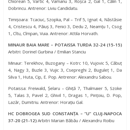
Chiorean 5, Vartic 4, Vamanu 3, Roșca 2, Gal 1, Călin 1,
Dobrincu. Antrenor: Liviu Candidatu.
Timișoara: Tcaciuc, Szopka, Pal – Trif 5, Ignat 4, Năstăsie
4, Cristescu 4, Păiuș 3, Fenici 3, Dedu 2, Neamțu 1, Csog
1, Cîtu, Cîmpan, Vuia. Antrenor: Attila Horvath.
MINAUR BAIA MARE – POTAISSA TURDA 32-24 (15-15)
Arbitri: Dorinel Gurbina / Emilian Stanciu
Minaur: Terekhov, Buzogany – Kotrc 10, Vujovic 5, Căbuț
4, Nagy 3, Buzle 3, Vujic 3, Csepreghi 2, Buguleț 1, Da
Silva 1, Huta, Cip, E. Pop. Antrenor: Alexandru Sabou.
Potaissa: Freiwald, Șelaru – Ghiță 7, Thalmaier 5, Szoke
5, Talas 3, Pavel 2, Ghivil 1, Dragas 1, Pințoiu, D. Pop,
Lazăr, Dumitriu. Antrenor: Horațiu Gal.
HC DOBROGEA SUD CONSTANȚA – ”U” CLUJ-NAPOCA
37-20 (21-12)
Arbitri Marian Băbău / Alexandru Roibu