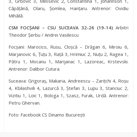
3, Grbovic 3, Milosevic 2, Constantina 1, Johannson 1,
Căpățână, Olaru, Șomlea, Hanțaru. Antrenor: Ovidiu
Mihăilă.
CSM FOCȘANI – CSU SUCEAVA 32-26 (19-14)
Arbitri
Theodor Șerbu / Andrei Vasilescu
Focșani: Marocico, Rusu, Cloșcă – Drăgan 6, Miroiu 6,
Marjanovic 6, Țuțu 3, Rață 3, Hrimiuc 2, Nuțu 2, Ragea 1,
Pătru 1, Mocanu 1, Marijanac 1, Lazoreac, Krstevski.
Antrenor: Dalibor Cutura.
Suceava: Grigoraș, Makaria, Andreescu – Zarițchi 4, Roșu
4, Kbilashvili 4, Lazurcă 3, Ștefan 3, Lupu 3, Stanciuc 2,
Vizitiu 1, Loic 1, Bologa 1, Szasz, Furak, Urdă. Antrenor:
Petru Ghervan.
Foto: Facebook CS Dinamo București