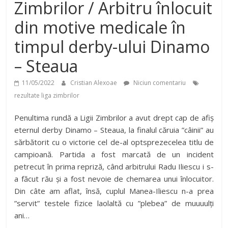
Zimbrilor / Arbitru înlocuit
din motive medicale în
timpul derby-ului Dinamo
– Steaua
11/05/2022
Cristian Alexoae
Niciun comentariu
rezultate liga zimbrilor
Penultima rundă a Ligii Zimbrilor a avut drept cap de afiș
eternul derby Dinamo – Steaua, la finalul căruia ”câinii” au
sărbătorit cu o victorie cel de-al optsprezecelea titlu de
campioană. Partida a fost marcată de un incident
petrecut în prima repriză, când arbitrului Radu Iliescu i s-
a făcut rău și a fost nevoie de chemarea unui înlocuitor.
Din câte am aflat, însă, cuplul Manea-Iliescu n-a prea
”servit” testele fizice laolaltă cu ”plebea” de muuuulți
ani…