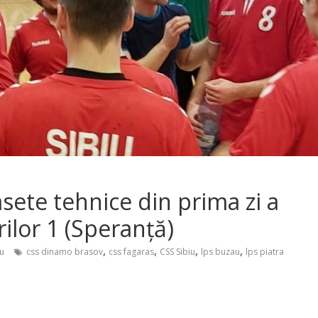
asete tehnice din prima zi a
rilor 1 (Speranță)
,
,
,
,
u
css dinamo brasov
css fagaras
CSS Sibiu
lps buzau
lps piatra