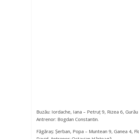
Buzău: Iordache, Iana – Petruț 9, Rizea 6, Gurău 
Antrenor: Bogdan Constantin.
Făgăraș: Șerban, Popa – Muntean 9, Ganea 4, Flo
David. Antrenor: Octavian Hârțoagă.