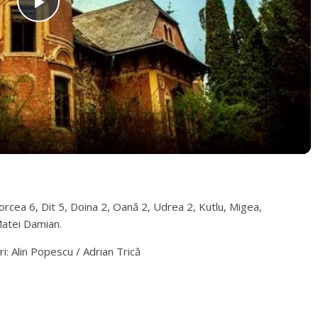
P
l
a
y
V
rcea 6, Dit 5, Doina 2, Oană 2, Udrea 2, Kutlu, Migea,
Matei Damian.
i
ri: Alin Popescu / Adrian Trică
d