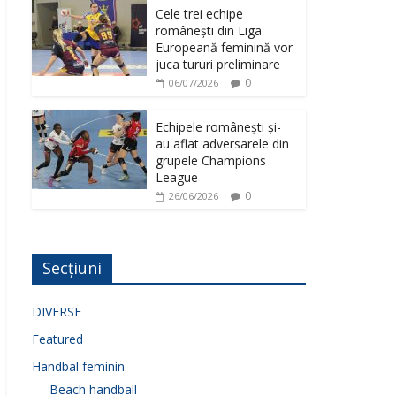
Cele trei echipe
românești din Liga
Europeană feminină vor
juca tururi preliminare
0
06/07/2026
Echipele românești și-
au aflat adversarele din
grupele Champions
League
0
26/06/2026
Secțiuni
DIVERSE
Featured
Handbal feminin
Beach handball