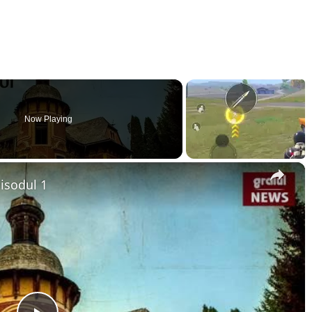
Now Playing
×
pisodul 1