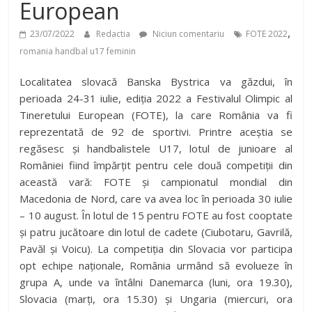
European
,
23/07/2022
Redactia
Niciun comentariu
FOTE 2022
romania handbal u17 feminin
Localitatea slovacă Banska Bystrica va găzdui, în
perioada 24-31 iulie, ediția 2022 a Festivalul Olimpic al
Tineretului European (FOTE), la care România va fi
reprezentată de 92 de sportivi. Printre aceștia se
regăsesc și handbalistele U17, lotul de junioare al
României fiind împărțit pentru cele două competiții din
această vară: FOTE și campionatul mondial din
Macedonia de Nord, care va avea loc în perioada 30 iulie
– 10 august. În lotul de 15 pentru FOTE au fost cooptate
și patru jucătoare din lotul de cadete (Ciubotaru, Gavrilă,
Pavăl și Voicu). La competiția din Slovacia vor participa
opt echipe naționale, România urmând să evolueze în
grupa A, unde va întâlni Danemarca (luni, ora 19.30),
Slovacia (marți, ora 15.30) și Ungaria (miercuri, ora