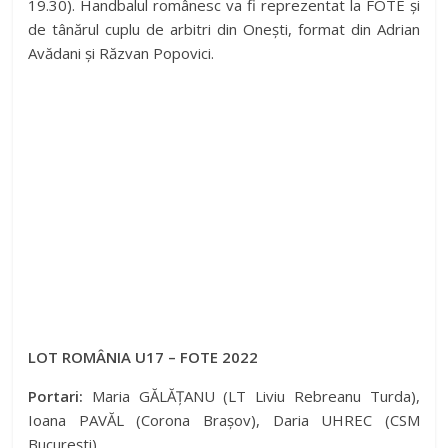
19.30). Handbalul românesc va fi reprezentat la FOTE și
de tânărul cuplu de arbitri din Onești, format din Adrian
Avădani și Răzvan Popovici.
LOT ROMÂNIA U17 – FOTE 2022
Portari:
Maria GĂLĂȚANU (LT Liviu Rebreanu Turda),
Ioana PAVĂL (Corona Brașov), Daria UHREC (CSM
București).