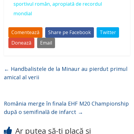
sportivul român, apropiată de recordul
y
mondial
V
Comentează
Share pe Facebook
Twitter
Donează
Email
i
d
←
Handbalistele de la Minaur au pierdut primul
amical al verii
e
o
România merge în finala EHF M20 Championship
după o semifinală de infarct
→
Ar putea să-ți placă și