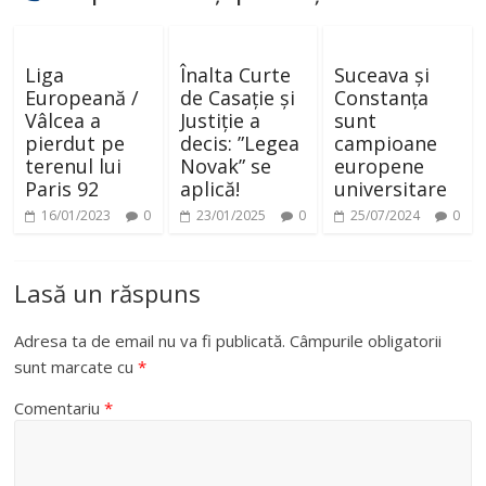
Liga
Înalta Curte
Suceava și
Europeană /
de Casație și
Constanța
Vâlcea a
Justiție a
sunt
pierdut pe
decis: ”Legea
campioane
terenul lui
Novak” se
europene
Paris 92
aplică!
universitare
16/01/2023
0
23/01/2025
0
25/07/2024
0
Lasă un răspuns
Adresa ta de email nu va fi publicată.
Câmpurile obligatorii
sunt marcate cu
*
Comentariu
*