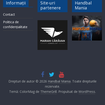
Informații
Site-uri
Handbal
partenere
Mania
Contact
Politica de
confidențialitate
Drepturi de autor © 2026
Handbal Mania
. Toate drepturile
rezervate.
Temă: ColorMag de
ThemeGrill
. Propulsat de
WordPress
.