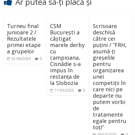
Ar putea să-ți placă și
Turneu final
CSM
Scrisoare
junioare 2 /
București a
deschisă
Rezultatele
câștigat
către cei
primei etape
marele derby
puțini / ”FRH,
a grupelor
cu
asumă-ți
campioana,
greșelile
01/06/2024
0
Cisnădie s-a
pentru
impus în
organizarea
restanța de
unei
la Slobozia
competiții în
care nici pe
11/03/2020
0
departe nu
putem vorbi
de
tratamente
egale pentru
toți”
09/10/2020
0