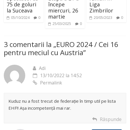
75 de goluri
începe
Liga
la Suceava
miercuri, 26
Zimbrilor
martie
05/10/2024
0
20/05/2023
0
25/03/2025
0
3 comentarii la „
EURO 2024 / Cei 16
pentru meciul cu Austria
”
Adi
13/10/2022 la 14:52
Permalink
Kuduz nu a fost trecut de federație în timp util pe lista
EHF!! Așa incompetență mai rar.
Răspunde