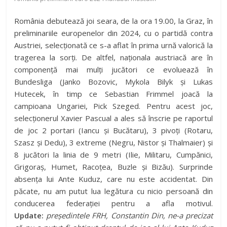
România debutează joi seara, de la ora 19.00, la Graz, în
preliminariile europenelor din 2024, cu o partidă contra
Austriei, selecționată ce s-a aflat în prima urnă valorică la
tragerea la sorți. De altfel, naționala austriacă are în
componență mai mulți jucători ce evoluează în
Bundesliga (Janko Bozovic, Mykola Bilyk și Lukas
Hutecek, în timp ce Sebastian Frimmel joacă la
campioana Ungariei, Pick Szeged. Pentru acest joc,
selecționerul Xavier Pascual a ales să înscrie pe raportul
de joc 2 portari (Iancu și Bucătaru), 3 pivoți (Rotaru,
Szasz și Dedu), 3 extreme (Negru, Nistor și Thalmaier) și
8 jucători la linia de 9 metri (Ilie, Militaru, Cumpănici,
Grigoraș, Humet, Racoțea, Buzle și Bizău). Surprinde
absența lui Ante Kuduz, care nu este accidentat. Din
păcate, nu am putut lua legătura cu nicio persoană din
conducerea federației pentru a afla motivul.
Update:
președintele FRH, Constantin Din, ne-a precizat