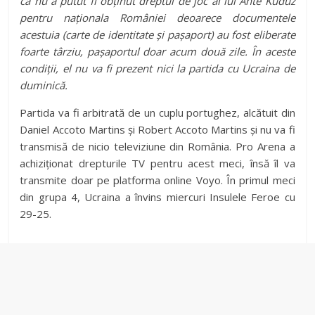
că nu a putut fi obținut dreptul de joc al lui Ante Kuduz
pentru naționala României deoarece documentele
acestuia (carte de identitate și pașaport) au fost eliberate
foarte târziu, pașaportul doar acum două zile. În aceste
condiții, el nu va fi prezent nici la partida cu Ucraina de
duminică.
Partida va fi arbitrată de un cuplu portughez, alcătuit din
Daniel Accoto Martins și Robert Accoto Martins și nu va fi
transmisă de nicio televiziune din România. Pro Arena a
achiziționat drepturile TV pentru acest meci, însă îl va
transmite doar pe platforma online Voyo. În primul meci
din grupa 4, Ucraina a învins miercuri Insulele Feroe cu
29-25.