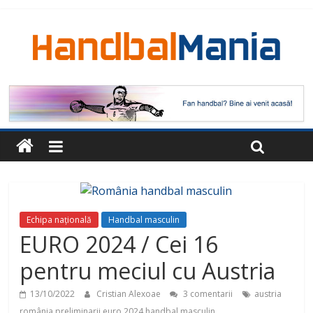
Echipa națională
Handbal masculin
EURO 2024 / Cei 16
pentru meciul cu Austria
13/10/2022
Cristian Alexoae
3 comentarii
austria
românia preliminarii euro 2024 handbal masculin