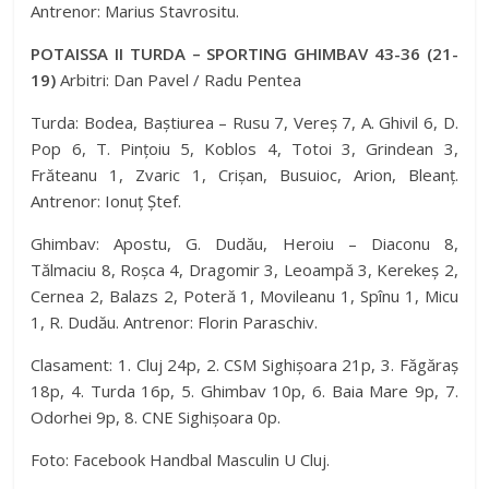
Antrenor: Marius Stavrositu.
POTAISSA II TURDA – SPORTING GHIMBAV 43-36 (21-
19)
Arbitri: Dan Pavel / Radu Pentea
Turda: Bodea, Baștiurea – Rusu 7, Vereș 7, A. Ghivil 6, D.
Pop 6, T. Pințoiu 5, Koblos 4, Totoi 3, Grindean 3,
Frăteanu 1, Zvaric 1, Crișan, Busuioc, Arion, Bleanț.
Antrenor: Ionuț Ștef.
Ghimbav: Apostu, G. Dudău, Heroiu – Diaconu 8,
Tălmaciu 8, Roșca 4, Dragomir 3, Leoampă 3, Kerekeș 2,
Cernea 2, Balazs 2, Poteră 1, Movileanu 1, Spînu 1, Micu
1, R. Dudău. Antrenor: Florin Paraschiv.
Clasament: 1. Cluj 24p, 2. CSM Sighișoara 21p, 3. Făgăraș
18p, 4. Turda 16p, 5. Ghimbav 10p, 6. Baia Mare 9p, 7.
Odorhei 9p, 8. CNE Sighișoara 0p.
Foto: Facebook Handbal Masculin U Cluj.