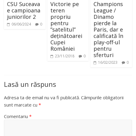
CSU Suceava
Victorie pe
Champions
e campioana
teren
League /
juniorilor 2
propriu
Dinamo
pentru
pierde la
06/06/2024
0
”satelitul”
Paris, dar e
deținătoarei
calificată în
Cupei
play-off-ul
României
pentru
sferturi
23/11/2018
0
16/02/2023
0
Lasă un răspuns
Adresa ta de email nu va fi publicată.
Câmpurile obligatorii
sunt marcate cu
*
Comentariu
*