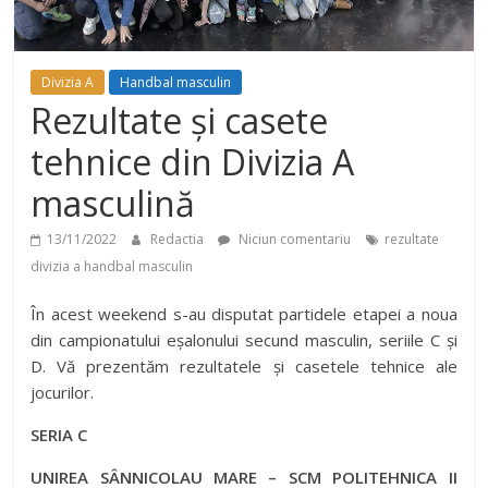
Divizia A
Handbal masculin
Rezultate și casete
tehnice din Divizia A
masculină
13/11/2022
Redactia
Niciun comentariu
rezultate
divizia a handbal masculin
În acest weekend s-au disputat partidele etapei a noua
din campionatului eșalonului secund masculin, seriile C și
D. Vă prezentăm rezultatele și casetele tehnice ale
jocurilor.
SERIA C
UNIREA SÂNNICOLAU MARE – SCM POLITEHNICA II