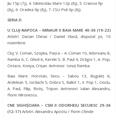
Jiu 15p (7j), 4. Sânnicolau Mare 12p (8j), 5. Craiova 9p
(8j), 6. Oradea 9p (8j), 7. CSU Poli 0p (8j).
SERIA D
U CLUJ-NAPOCA – MINAUR II BAIA MARE 40-36 (19-22)
Arbitri: Dacian Chiriac / Daniel Vlasă, disputat joi, 10
noiembrie
Cluj: V. Coman, Szopka, Pașca – A. Coman 10, Adoreanu 8,
Ramba 6, C. Ghivil 6, Kereki 5, B. Paul 4, Drăgoi 1, A. Pop,
Ostace, Konya, Crișan. Antrenor: Ionuț Ramba.
Baia Mare: Horotan, Sincu – Sabou 13, Buguleț 6,
Ardelean 5, Iordachi 5, Dobra 5, Balint 1, V. Pop 1, Cioclu,
A. Paul, Filip, Botiș, Tripon. Antrenori: Iulian Alexandru,
Florin Mironescu.
CNE SIGHIȘOARA – CSM II ODORHEIU SECUIESC 29-36
(12-17)
Arbitri: Alexandru Apostu / Florin Chinde