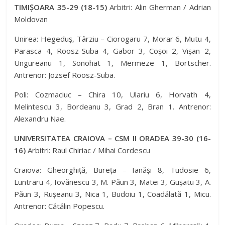
TIMIȘOARA 35-29 (18-15)
Arbitri: Alin Gherman / Adrian
Moldovan
Unirea: Hegeduș, Târziu – Ciorogaru 7, Morar 6, Mutu 4,
Parasca 4, Roosz-Suba 4, Gabor 3, Coșoi 2, Vișan 2,
Ungureanu 1, Sonohat 1, Mermeze 1, Bortscher.
Antrenor: Jozsef Roosz-Suba.
Poli: Cozmaciuc – Chira 10, Ulariu 6, Horvath 4,
Melintescu 3, Bordeanu 3, Grad 2, Bran 1. Antrenor:
Alexandru Nae.
UNIVERSITATEA CRAIOVA – CSM II ORADEA 39-30 (16-
16)
Arbitri: Raul Chiriac / Mihai Cordescu
Craiova: Gheorghiță, Bureța – Ianăși 8, Tudosie 6,
Luntraru 4, Iovănescu 3, M. Păun 3, Matei 3, Gușatu 3, A.
Păun 3, Rușeanu 3, Nica 1, Budoiu 1, Coadălată 1, Micu.
Antrenor: Cătălin Popescu.