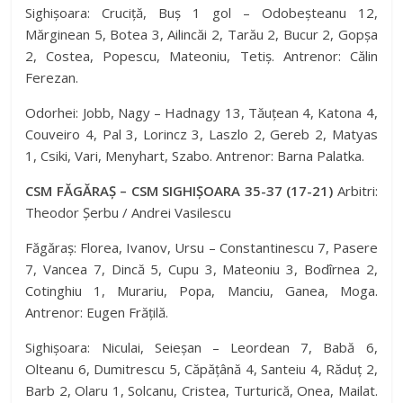
Sighișoara: Cruciță, Buș 1 gol – Odobeșteanu 12,
Mărginean 5, Botea 3, Ailincăi 2, Tarău 2, Bucur 2, Gopșa
2, Costea, Popescu, Mateoniu, Tetiș. Antrenor: Călin
Ferezan.
Odorhei: Jobb, Nagy – Hadnagy 13, Tăuțean 4, Katona 4,
Couveiro 4, Pal 3, Lorincz 3, Laszlo 2, Gereb 2, Matyas
1, Csiki, Vari, Menyhart, Szabo. Antrenor: Barna Palatka.
CSM FĂGĂRAȘ – CSM SIGHIȘOARA 35-37 (17-21)
Arbitri:
Theodor Șerbu / Andrei Vasilescu
Făgăraș: Florea, Ivanov, Ursu – Constantinescu 7, Pasere
7, Vancea 7, Dincă 5, Cupu 3, Mateoniu 3, Bodîrnea 2,
Cotinghiu 1, Murariu, Popa, Manciu, Ganea, Moga.
Antrenor: Eugen Frățilă.
Sighișoara: Niculai, Seieșan – Leordean 7, Babă 6,
Olteanu 6, Dumitrescu 5, Căpățână 4, Santeiu 4, Răduț 2,
Barb 2, Olaru 1, Solcanu, Cristea, Turturică, Onea, Mailat.