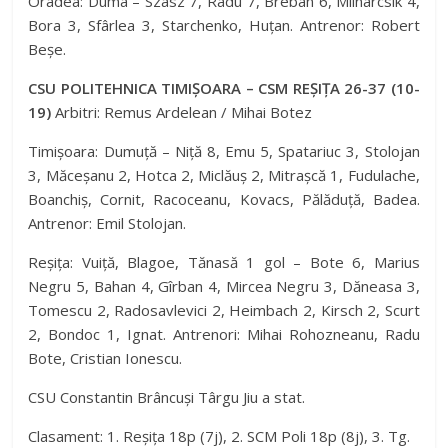
Oradea: Duma – Szasz 7, Radu 7, Breban 6, Mlinarcsik 4,
Bora 3, Sfârlea 3, Starchenko, Huțan. Antrenor: Robert
Beșe.
CSU POLITEHNICA TIMIȘOARA – CSM REȘIȚA 26-37 (10-
19)
Arbitri: Remus Ardelean / Mihai Botez
Timișoara: Dumuță – Niță 8, Emu 5, Spatariuc 3, Stolojan
3, Măceșanu 2, Hotca 2, Miclăuș 2, Mitrașcă 1, Fudulache,
Boanchiș, Cornit, Racoceanu, Kovacs, Pălăduță, Badea.
Antrenor: Emil Stolojan.
Reșița: Vuiță, Blagoe, Tănasă 1 gol – Bote 6, Marius
Negru 5, Bahan 4, Gîrban 4, Mircea Negru 3, Dăneasa 3,
Tomescu 2, Radosavlevici 2, Heimbach 2, Kirsch 2, Scurt
2, Bondoc 1, Ignat. Antrenori: Mihai Rohozneanu, Radu
Bote, Cristian Ionescu.
CSU Constantin Brâncuși Târgu Jiu a stat.
Clasament: 1. Reșița 18p (7j), 2. SCM Poli 18p (8j), 3. Tg.