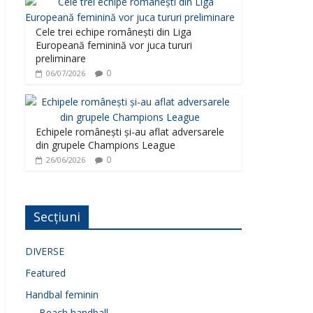
Cele trei echipe românești din Liga
Europeană feminină vor juca tururi
preliminare
0
06/07/2026
Echipele românești și-au aflat adversarele
din grupele Champions League
0
26/06/2026
Secțiuni
DIVERSE
Featured
Handbal feminin
Beach handball