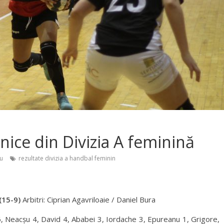
hnice din Divizia A feminină
u
rezultate divizia a handbal feminin
(15-9)
Arbitri: Ciprian Agavriloaie / Daniel Bura
 6, Neacșu 4, David 4, Ababei 3, Iordache 3, Epureanu 1, Grigore,