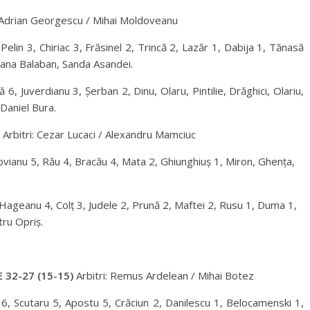
: Adrian Georgescu / Mihai Moldoveanu
Pelin 3, Chiriac 3, Frăsinel 2, Trincă 2, Lazăr 1, Dabija 1, Tănasă
aciana Balaban, Sanda Asandei.
ă 6, Juverdianu 3, Șerban 2, Dinu, Olaru, Pintilie, Drăghici, Olariu,
 Daniel Bura.
Arbitri: Cezar Lucaci / Alexandru Mamciuc
șovianu 5, Rău 4, Bracău 4, Mata 2, Ghiunghiuș 1, Miron, Ghența,
 Hageanu 4, Colț 3, Judele 2, Prună 2, Maftei 2, Rusu 1, Duma 1,
ru Opriș.
 32-27 (15-15)
Arbitri: Remus Ardelean / Mihai Botez
 6, Scutaru 5, Apostu 5, Crăciun 2, Danilescu 1, Belocamenski 1,