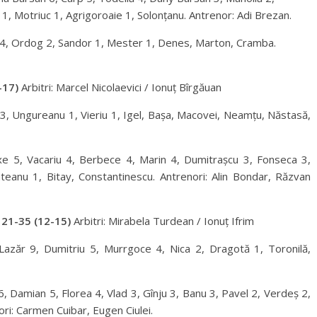
, Motriuc 1, Agrigoroaie 1, Solonțanu. Antrenor: Adi Brezan.
s 4, Ordog 2, Sandor 1, Mester 1, Denes, Marton, Cramba.
-17)
Arbitri: Marcel Nicolaevici / Ionuț Bîrgăuan
 3, Ungureanu 1, Vieriu 1, Igel, Bașa, Macovei, Neamțu, Năstasă,
e 5, Vacariu 4, Berbece 4, Marin 4, Dumitrașcu 3, Fonseca 3,
teanu 1, Bitay, Constantinescu. Antrenori: Alin Bondar, Răzvan
21-35 (12-15)
Arbitri: Mirabela Turdean / Ionuț Ifrim
azăr 9, Dumitriu 5, Murrgoce 4, Nica 2, Dragotă 1, Toronilă,
, Damian 5, Florea 4, Vlad 3, Gînju 3, Banu 3, Pavel 2, Verdeș 2,
ori: Carmen Cuibar, Eugen Ciulei.