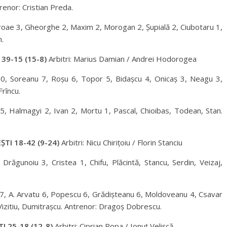
renor: Cristian Preda.
roae 3, Gheorghe 2, Maxim 2, Morogan 2, Șupială 2, Ciubotaru 1,
n.
39-15 (15-8)
Arbitri: Marius Damian / Andrei Hodorogea
0, Soreanu 7, Roșu 6, Topor 5, Bidașcu 4, Onicaș 3, Neagu 3,
Frîncu.
5, Halmagyi 2, Ivan 2, Mortu 1, Pascal, Chioibas, Todean, Stan.
TI 18-42 (9-24)
Arbitri: Nicu Chirițoiu / Florin Stanciu
Drăgunoiu 3, Cristea 1, Chifu, Plăcintă, Stancu, Serdin, Veizaj,
u 7, A. Arvatu 6, Popescu 6, Grădișteanu 6, Moldoveanu 4, Csavar
 Vizitiu, Dumitrașcu. Antrenor: Dragoș Dobrescu.
 25-18 (12-8)
Arbitri: Ciprian Popa / Ionuț Velișcă