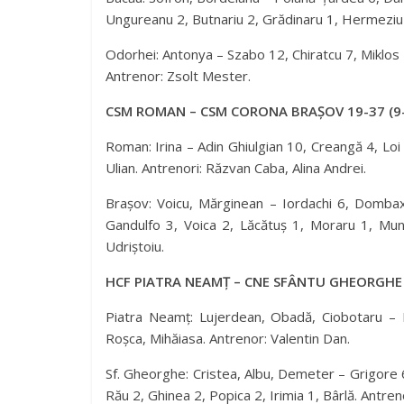
Ungureanu 2, Butnariu 2, Grădinaru 1, Hermeziu 1
Odorhei: Antonya – Szabo 12, Chiratcu 7, Miklo
Antrenor: Zsolt Mester.
CSM ROMAN – CSM CORONA BRAȘOV 19-37 (9
Roman: Irina – Adin Ghiulgian 10, Creangă 4, Loi
Ulian. Antrenori: Răzvan Caba, Alina Andrei.
Brașov: Voicu, Mărginean – Iordachi 6, Dombax
Gandulfo 3, Voica 2, Lăcătuș 1, Moraru 1, Mun
Udriștoiu.
HCF PIATRA NEAMȚ – CNE SFÂNTU GHEORGHE 
Piatra Neamț: Lujerdean, Obadă, Ciobotaru – L
Roșca, Mihăiasa. Antrenor: Valentin Dan.
Sf. Gheorghe: Cristea, Albu, Demeter – Grigore 6
Rău 2, Ghinea 2, Popica 2, Irimia 1, Bârlă. Antren