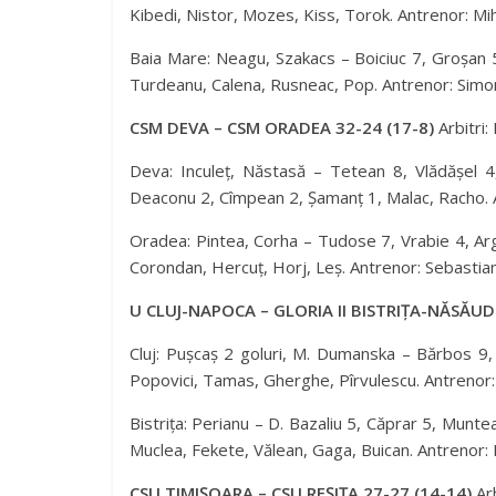
Kibedi, Nistor, Mozes, Kiss, Torok. Antrenor: Mi
Baia Mare: Neagu, Szakacs – Boiciuc 7, Groșan 5
Turdeanu, Calena, Rusneac, Pop. Antrenor: Simo
CSM DEVA – CSM ORADEA 32-24 (17-8)
Arbitri:
Deva: Inculeț, Năstasă – Tetean 8, Vlădășel 4
Deaconu 2, Cîmpean 2, Șamanț 1, Malac, Racho. A
Oradea: Pintea, Corha – Tudose 7, Vrabie 4, Argy
Corondan, Hercuț, Horj, Leș. Antrenor: Sebastia
U CLUJ-NAPOCA – GLORIA II BISTRIȚA-NĂSĂUD 
Cluj: Pușcaș 2 goluri, M. Dumanska – Bărbos 9,
Popovici, Tamas, Gherghe, Pîrvulescu. Antrenor:
Bistrița: Perianu – D. Bazaliu 5, Căprar 5, Munt
Muclea, Fekete, Vălean, Gaga, Buican. Antrenor: 
CSU TIMIȘOARA – CSU REȘIȚA 27-27 (14-14)
Arb