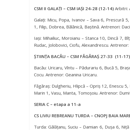
CSM II GALAȚI – CSM IAȘI 24-28 (12-14)
Arbitri
Galați: Micu, Popa, Ivanov – Sava 6, Prescură 5, 
1, Filip, Dobrea, Bălănică, Baștină. Antrenori: D
Iași: Mihailiuc, Moroianu – Stanca 10, Dincă 7, Bîț
Rudac, Jolobovici, Ciofu, Alexandrescu. Antrenor:
ȘTIINȚA BACĂU – CSM FĂGĂRAȘ 27-33 (11-17)
Bacău: Uricaru, Vîntu – Pădurariu 6, Bucă 5, Bra
Cocu. Antrenor: Geanina Uricaru.
Făgăraș: Dulgheriu, Hlipcă – Opriș 12, Enescu 5,
Marin 1, Vasu, Manta, Tomoșoiu. Antrenor: Dumit
SERIA C – etapa a 11-a
CS LIVIU REBREANU TURDA – CNOPJ BAIA MARE
Turda: Gălățanu, Suciu – Damian 6, Dușa 6, Niță