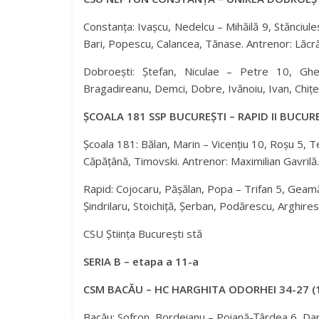
Constanța: Ivașcu, Nedelcu – Mihăilă 9, Stănciules
Bari, Popescu, Calancea, Tănase. Antrenor: Lăcră
Dobroești: Ștefan, Niculae – Petre 10, Gh
Bragadireanu, Demci, Dobre, Ivănoiu, Ivan, Chițes
ȘCOALA 181 SSP BUCUREȘTI – RAPID II BUCURE
Școala 181: Bălan, Marin – Vicențiu 10, Roșu 5, 
Căpățână, Timovski. Antrenor: Maximilian Gavrilă.
Rapid: Cojocaru, Pășălan, Popa – Trifan 5, Geamă
Șindrilaru, Stoichiță, Șerban, Podărescu, Arghir
CSU Știința București stă
SERIA B – etapa a 11-a
CSM BACĂU – HC HARGHITA ODORHEI 34-27 (
Bacău: Sofron, Bordeianu – Poiană-Țârdea 6, Dar