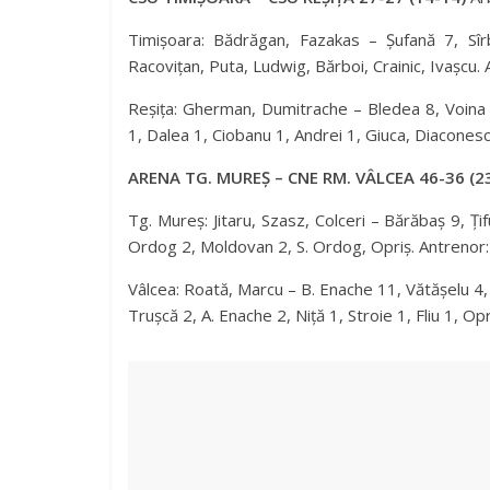
Timișoara: Bădrăgan, Fazakas – Șufană 7, Sîr
Racovițan, Puta, Ludwig, Bărboi, Crainic, Ivașcu. 
Reșița: Gherman, Dumitrache – Bledea 8, Voina 
1, Dalea 1, Ciobanu 1, Andrei 1, Giuca, Diaconescu
ARENA TG. MUREȘ – CNE RM. VÂLCEA 46-36 (2
Tg. Mureș: Jitaru, Szasz, Colceri – Bărăbaș 9, Ți
Ordog 2, Moldovan 2, S. Ordog, Opriș. Antrenor:
Vâlcea: Roată, Marcu – B. Enache 11, Vătășelu 4,
Trușcă 2, A. Enache 2, Niță 1, Stroie 1, Fliu 1, O