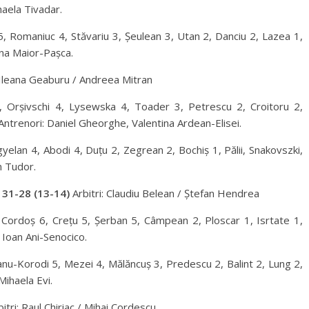
haela Tivadar.
, Romaniuc 4, Stăvariu 3, Șeulean 3, Utan 2, Danciu 2, Lazea 1,
na Maior-Pașca.
 Ileana Geaburu / Andreea Mitran
, Orșivschi 4, Lysewska 4, Toader 3, Petrescu 2, Croitoru 2,
ntrenori: Daniel Gheorghe, Valentina Ardean-Elisei.
elan 4, Abodi 4, Duțu 2, Zegrean 2, Bochiș 1, Pălii, Snakovszki,
n Tudor.
31-28 (13-14)
Arbitri: Claudiu Belean / Ștefan Hendrea
 Cordoș 6, Crețu 5, Șerban 5, Câmpean 2, Ploscar 1, Isrtate 1,
 Ioan Ani-Senocico.
eanu-Korodi 5, Mezei 4, Mălăncuș 3, Predescu 2, Balint 2, Lung 2,
Mihaela Evi.
itri: Raul Chiriac / Mihai Cordescu