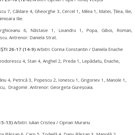
cu 7, Căldare 4, Gheorghe 3, Cercel 1, Milea 1, Matei, Țilea, Ilie,
mioara Ilie.
erghiceanu 6, Năstase 1, Lixandru 1, Popa, Giboi, Roman,
cu. Antrenor: Daniela Strat.
ȘTI 26-17 (14-9)
Arbitri: Corina Constantin / Daniela Enache
Teodorescu 4, Stan 4, Anghel 2, Preda 1, Lepădatu, Enache,
nu 4, Petrică 3, Popescu 2, Ionescu 1, Grigoriev 1, Manole 1,
escu, Dragomir. Antrenor: Georgeta Gureșoaia.
15-13)
Arbitri: Iulian Cristea / Ciprian Murariu
ia Bârsan 6, Carp 5, Todeilă 4, Dany Bârsan 3, Manoilă 2,