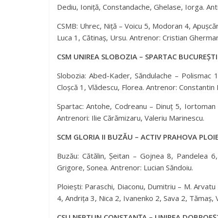
Dediu, Ioniță, Constandache, Ghelase, Iorga. Ant
CSMB: Uhrec, Niță – Voicu 5, Modoran 4, Apușcă
Luca 1, Cătinaș, Ursu. Antrenor: Cristian Gherma
CSM UNIREA SLOBOZIA – SPARTAC BUCUREȘTI 
Slobozia: Abed-Kader, Săndulache – Polismac 1
Cloșcă 1, Vlădescu, Florea. Antrenor: Constantin 
Spartac: Antohe, Codreanu – Dinuț 5, Iortoman 
Antrenori: Ilie Cărămizaru, Valeriu Marinescu.
SCM GLORIA II BUZĂU – ACTIV PRAHOVA PLOIEȘ
Buzău: Cătălin, Șeitan – Gojnea 8, Pandelea 6, 
Grigore, Sonea. Antrenor: Lucian Săndoiu.
Ploiești: Paraschi, Diaconu, Dumitriu – M. Arvat
4, Andrița 3, Nica 2, Ivanenko 2, Sava 2, Tămaș,
CSU NEPTUN CONSTANȚA – UNIREA DOBROEȘTI