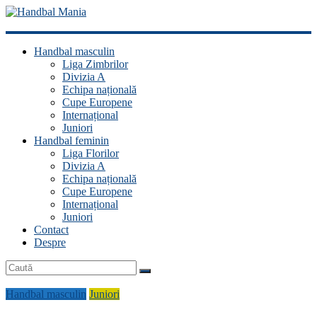
Handbal
Handbal masculin
Mania
Liga Zimbrilor
Divizia A
Fan
Echipa națională
handbal?
Cupe Europene
Ești
Internațional
acasă!
Juniori
Handbal feminin
Liga Florilor
Divizia A
Echipa națională
Cupe Europene
Internațional
Juniori
Contact
Despre
Handbal masculin
Juniori