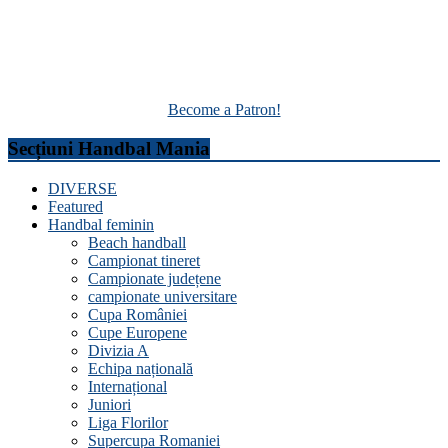
Become a Patron!
Secțiuni Handbal Mania
DIVERSE
Featured
Handbal feminin
Beach handball
Campionat tineret
Campionate județene
campionate universitare
Cupa României
Cupe Europene
Divizia A
Echipa națională
Internațional
Juniori
Liga Florilor
Supercupa Romaniei