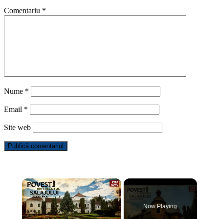
Comentariu
*
Nume
*
Email
*
Site web
×
Now Playing