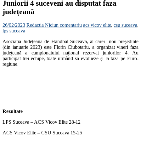
Juniorii 4 suceveni au disputat faza
județeană
26/02/2023
Redactia
Niciun comentariu
acs vicov elite
,
csu suceava
,
lps suceava
Asociația Județeană de Handbal Suceava, al cărei nou președinte
(din ianuarie 2023) este Florin Ciubotariu, a organizat vineri faza
județeană a campionatului național rezervat juniorilor 4. Au
participat trei echipe, toate urmând să evolueze și la faza pe Euro-
regiune.
Rezultate
LPS Suceava – ACS Vicov Elite 28-12
ACS Vicov Elite – CSU Suceava 15-25