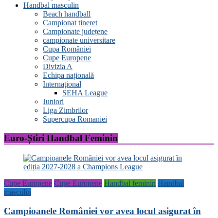
Handbal masculin
Beach handball
Campionat tineret
Campionate județene
campionate universitare
Cupa României
Cupe Europene
Divizia A
Echipa națională
Internațional
SEHA League
Juniori
Liga Zimbrilor
Supercupa Romaniei
Euro-Știri Handbal Feminin
Cupe Europene
Cupe Europene
Handbal feminin
Handbal
masculin
Campioanele României vor avea locul asigurat în