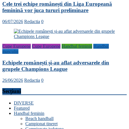
Cele trei echipe românești din Liga Europeană
feminină vor juca tururi preliminare
06/07/2026
Redactia
0
Cupe Europene
Cupe Europene
Handbal feminin
Handbal
masculin
Echipele românești și-au aflat adversarele din
grupele Champions League
26/06/2026
Redactia
0
Secțiuni
DIVERSE
Featured
Handbal feminin
Beach handball
Campionat tineret
Campionate județene