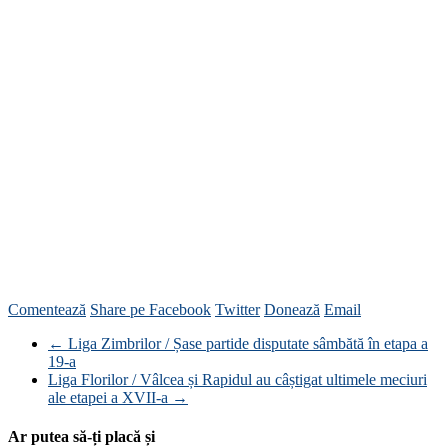
Comentează
Share pe Facebook
Twitter
Donează
Email
←
Liga Zimbrilor / Șase partide disputate sâmbătă în etapa a
19-a
Liga Florilor / Vâlcea și Rapidul au câștigat ultimele meciuri
ale etapei a XVII-a
→
Ar putea să-ți placă și