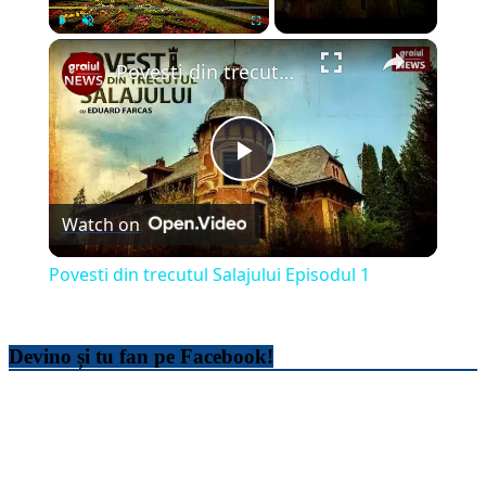
×
Play
Unmute
Fullscreen
Povesti din trecutul Salajului Episodul 1
Play
Watch on
Video
Povesti din trecutul Salajului Episodul 1
Devino și tu fan pe Facebook!