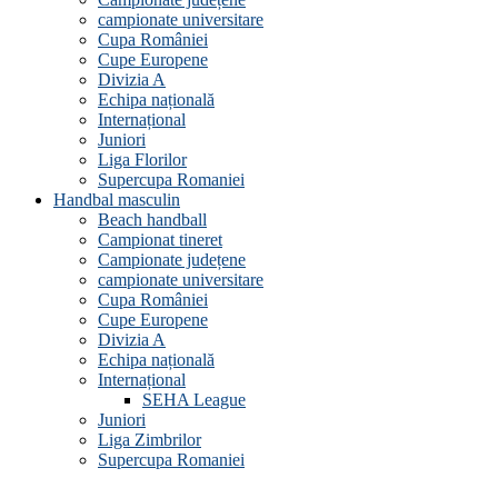
campionate universitare
Cupa României
Cupe Europene
Divizia A
Echipa națională
Internațional
Juniori
Liga Florilor
Supercupa Romaniei
Handbal masculin
Beach handball
Campionat tineret
Campionate județene
campionate universitare
Cupa României
Cupe Europene
Divizia A
Echipa națională
Internațional
SEHA League
Juniori
Liga Zimbrilor
Supercupa Romaniei