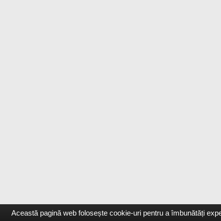
Această pagină web folosește cookie-uri pentru a îmbunătăți experie