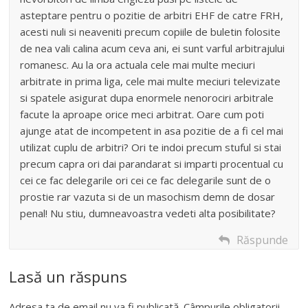
asteptare pentru o pozitie de arbitri EHF de catre FRH,
acesti nuli si neaveniti precum copiile de buletin folosite
de nea vali calina acum ceva ani, ei sunt varful arbitrajului
romanesc. Au la ora actuala cele mai multe meciuri
arbitrate in prima liga, cele mai multe meciuri televizate
si spatele asigurat dupa enormele nenorociri arbitrale
facute la aproape orice meci arbitrat. Oare cum poti
ajunge atat de incompetent in asa pozitie de a fi cel mai
utilizat cuplu de arbitri? Ori te indoi precum stuful si stai
precum capra ori dai parandarat si imparti procentual cu
cei ce fac delegarile ori cei ce fac delegarile sunt de o
prostie rar vazuta si de un masochism demn de dosar
penal! Nu stiu, dumneavoastra vedeti alta posibilitate?
Răspunde
Lasă un răspuns
Adresa ta de email nu va fi publicată.
Câmpurile obligatorii