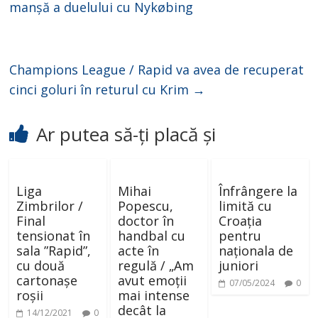
manșă a duelului cu Nykøbing
Champions League / Rapid va avea de recuperat
cinci goluri în returul cu Krim
→
Ar putea să-ți placă și
Liga
Mihai
Înfrângere la
Zimbrilor /
Popescu,
limită cu
Final
doctor în
Croația
tensionat în
handbal cu
pentru
sala ”Rapid”,
acte în
naționala de
cu două
regulă / „Am
juniori
cartonașe
avut emoții
07/05/2024
0
roșii
mai intense
decât la
14/12/2021
0