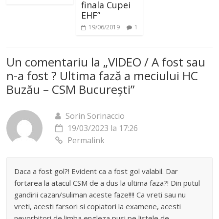
finala Cupei
EHF”
19/06/2019
1
Un comentariu la „
VIDEO / A fost sau
n-a fost ? Ultima fază a meciului HC
Buzău – CSM București
”
Sorin Sorinaccio
19/03/2023 la 17:26
Permalink
Daca a fost gol?! Evident ca a fost gol valabil. Dar
fortarea la atacul CSM de a dus la ultima faza?! Din putul
gandirii cazan/suliman aceste faze!!!! Ca vreti sau nu
vreti, acesti farsori si copiatori la examene, acesti
nevorbitori de limba engleza pusi pe listele de