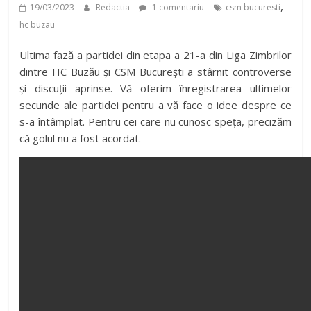
,
19/03/2023
Redactia
1 comentariu
csm bucuresti
hc buzau
Ultima fază a partidei din etapa a 21-a din Liga Zimbrilor
dintre HC Buzău și CSM București a stârnit controverse
și discuții aprinse. Vă oferim înregistrarea ultimelor
secunde ale partidei pentru a vă face o idee despre ce
s-a întâmplat. Pentru cei care nu cunosc speța, precizăm
că golul nu a fost acordat.