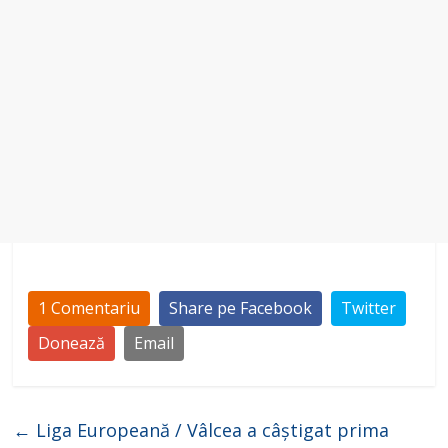
1 Comentariu
Share pe Facebook
Twitter
Donează
Email
←
Liga Europeană / Vâlcea a câștigat prima