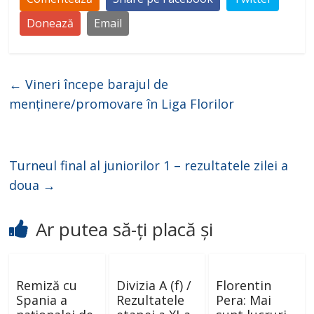
Donează
Email
←
Vineri începe barajul de
menținere/promovare în Liga Florilor
Turneul final al juniorilor 1 – rezultatele zilei a
doua
→
Ar putea să-ți placă și
Remiză cu
Divizia A (f) /
Florentin
Spania a
Rezultatele
Pera: Mai