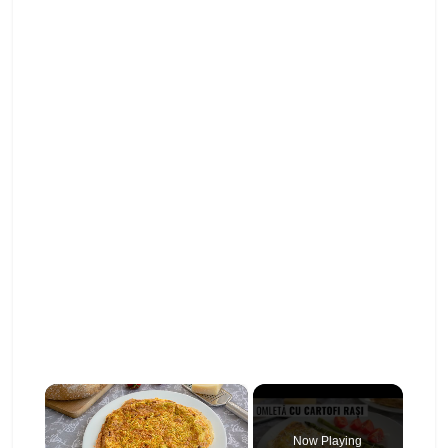
×
Now Playing