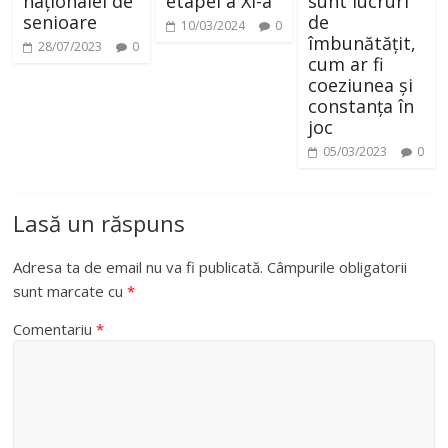
naționalei de
etapei a XI-a
sunt lucruri
senioare
de
10/03/2024
0
îmbunătățit,
28/07/2023
0
cum ar fi
coeziunea și
constanța în
joc
05/03/2023
0
Lasă un răspuns
Adresa ta de email nu va fi publicată.
Câmpurile obligatorii
sunt marcate cu
*
Comentariu
*