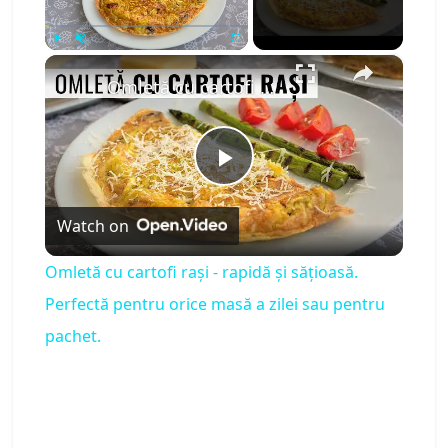
×
Play
Unmute
Fullscreen
Omletă cu cartofi rași - rapidă și sățioasă. Perfectă pentru orice masă a zilei sau pentru pachet.
P
Watch on
l
Omletă cu cartofi rași - rapidă și sățioasă.
a
Perfectă pentru orice masă a zilei sau pentru
pachet.
y
V