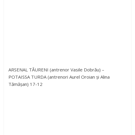
i
d
e
o
ARSENAL TĂURENI (antrenor Vasile Dobrău) –
POTAISSA TURDA (antrenori Aurel Oroian și Alina
Tămășan) 17-12