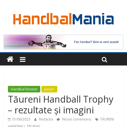
Handbal feminin
Juniori
Tăureni Handball Trophy
– rezultate și imagini
01/06/2023
Redactia
Niciun comentariu
TĂURENI
HANDBALL TROPHY