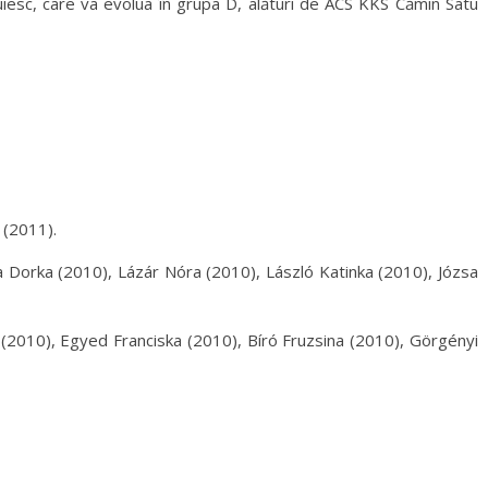
esc, care va evolua în grupa D, alături de ACS KKS Cămin Satu
 (2011).
 Dorka (2010), Lázár Nóra (2010), László Katinka (2010), Józsa
(2010), Egyed Franciska (2010), Bíró Fruzsina (2010), Görgényi