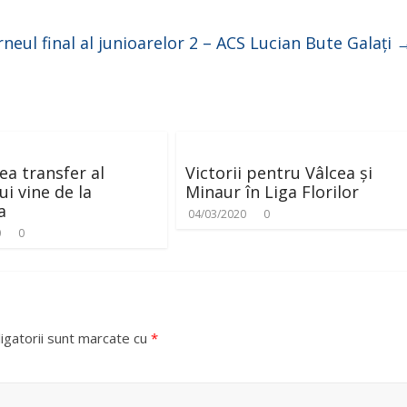
rneul final al junioarelor 2 – ACS Lucian Bute Galați
lea transfer al
Victorii pentru Vâlcea și
ui vine de la
Minaur în Liga Florilor
a
04/03/2020
0
0
0
igatorii sunt marcate cu
*