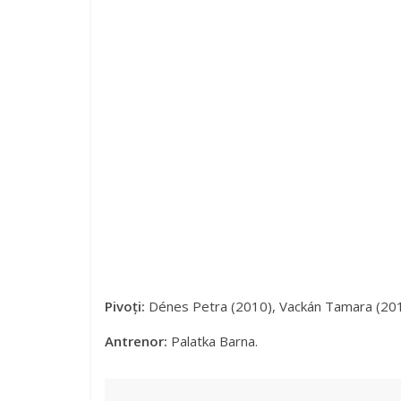
Pivoți:
Dénes Petra (2010), Vackán Tamara (2010
Antrenor:
Palatka Barna.