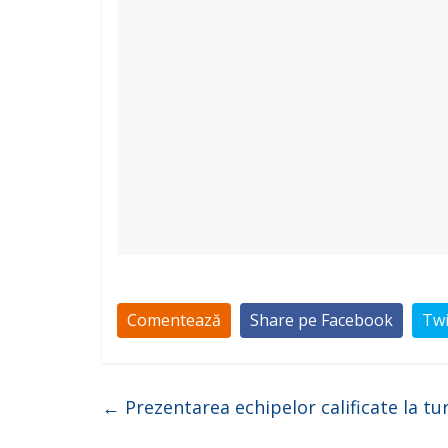
Comentează
Share pe Facebook
Twi
←
Prezentarea echipelor calificate la turn