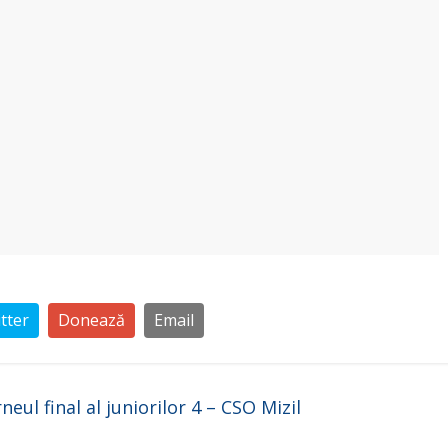
tter
Donează
Email
eul final al juniorilor 4 – CSO Mizil