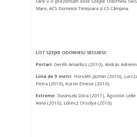
care v-o prezentăm este Szejke Odorheiu Secui
Mare, ACS Dominicii Timișoara și CS Câmpina.
LOT SZEJKE ODORHEIU SECUIESC
Portari:
Geréb Amarilisz (2010), András Adrienn
Linia de 9 metri:
Horváth Jázmin (2010), Lurcza
Petra (2010), Kuron Emese (2010).
Extreme:
Dusinszki Dóra (2011), Ágoston Lelle 
Anna (2010), Lőrincz Orsolya (2010).