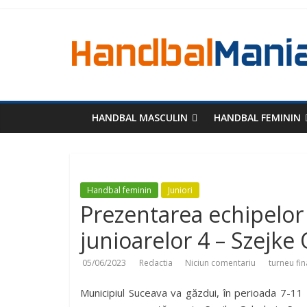
HANDBAL MASCULIN
HANDBAL FEMININ
Handbal feminin
Juniori
Prezentarea echipelor c
junioarelor 4 – Szejke
05/06/2023
Redactia
Niciun comentariu
turneu fi
Municipiul Suceava va găzdui, în perioada 7-11 i