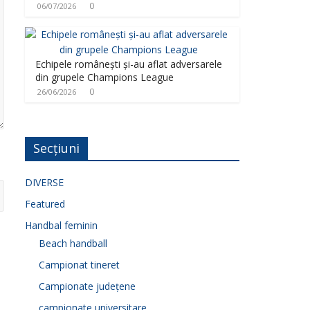
0
06/07/2026
Echipele românești și-au aflat adversarele
din grupele Champions League
0
26/06/2026
Secțiuni
DIVERSE
Featured
Handbal feminin
Beach handball
Campionat tineret
Campionate județene
campionate universitare