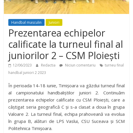
Handbal masculin
Juniori
Prezentarea echipelor
calificate la turneul final al
juniorilor 2 – CSM Ploiești
12/06/2023
Redactia
Niciun comentariu
turneu final
handbal juniori 2 2023
În perioada 14-18 iunie, Timișoara va găzdui turneul final
al campionatului handbaliștilor juniori 2. Continuăm
prezentarea echipelor calificate cu CSM Ploiești, care a
câștigat seria geografică C și s-a clasat a doua în grupa
Valoare 2. La turneul final, echipa prahoveană va evolua
în grupa B, alături de LPS Vaslui, CSU Suceava și SCM
Politehnica Timișoara.