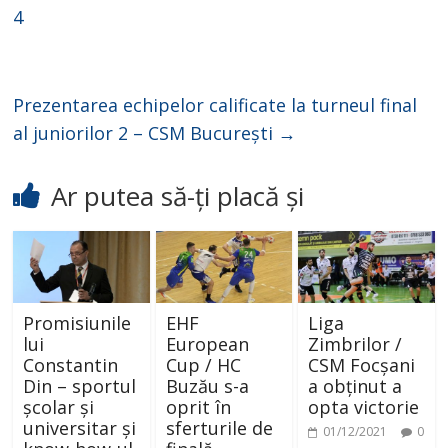
4
d
e
Prezentarea echipelor calificate la turneul final
al juniorilor 2 – CSM București
→
o
Ar putea să-ți placă și
Promisiunile
EHF
Liga
lui
European
Zimbrilor /
Constantin
Cup / HC
CSM Focșani
Din – sportul
Buzău s-a
a obținut a
școlar și
oprit în
opta victorie
universitar și
sferturile de
01/12/2021
0