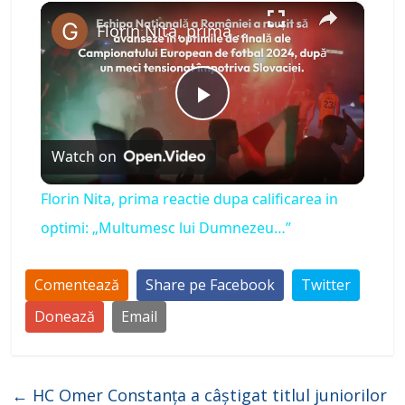
×
Florin Nita, prima reactie dupa calificarea in optimi: „Multumesc lui Dumnezeu…”
P
Watch on
l
Florin Nita, prima reactie dupa calificarea in
a
optimi: „Multumesc lui Dumnezeu…”
y
Comentează
Share pe Facebook
Twitter
Donează
Email
V
i
←
HC Omer Constanța a câștigat titlul juniorilor