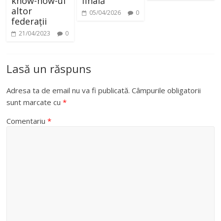
know-how-ul
finală
altor
05/04/2026
0
federații
21/04/2023
0
Lasă un răspuns
Adresa ta de email nu va fi publicată.
Câmpurile obligatorii
sunt marcate cu
*
Comentariu
*