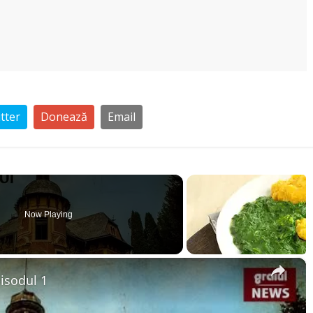
tter
Donează
Email
Now Playing
×
pisodul 1