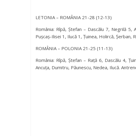
LETONIA – ROMÂNIA 21-28 (12-13)
România: Rîpă, Ștefan – Dascălu 7, Negrilă 5,
Pușcaș-Ilisei 1, Ilucă 1, Țuinea, Holircă, Șerban, 
ROMÂNIA – POLONIA 21-25 (11-13)
România: Rîpă, Ștefan – Rață 6, Dascălu 4, Țui
Ancuța, Dumitru, Păunescu, Nedea, Ilucă. Antreno