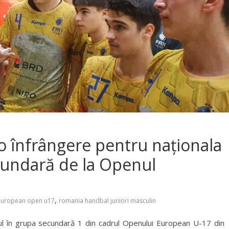
i o înfrângere pentru naționala
ecundară de la Openul
,
european open u17
romania handbal juniori masculin
rsul în grupa secundară 1 din cadrul Openului European U-17 din