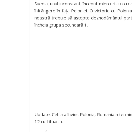
Suedia, unul inconstant, început miercuri cu o rem
înfrângere în fața Poloniei. O victorie cu Poloni
noastră trebuie să aștepte deznodământul partid
încheia grupa secundară 1.
Update: Cehia a învins Polonia, România a termina
12 cu Lituania.