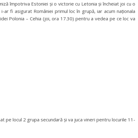
iză împotriva Estoniei și o victorie cu Letonia și încheiat joi cu o
a i-ar fi asigurat României primul loc în grupă, iar acum naționala
ei Polonia – Cehia (joi, ora 17.30) pentru a vedea pe ce loc va
t pe locul 2 grupa secundară și va juca vineri pentru locurile 11-