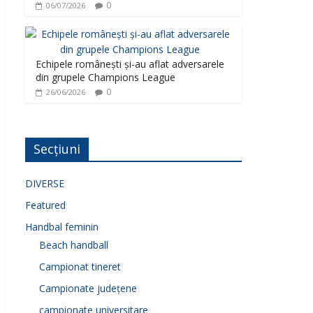
0
06/07/2026
Echipele românești și-au aflat adversarele
din grupele Champions League
0
26/06/2026
Secțiuni
DIVERSE
Featured
Handbal feminin
Beach handball
Campionat tineret
Campionate județene
campionate universitare