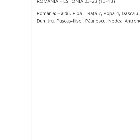
ROMÂNIA – ESTONIA 23-23 (13-13)
România: Haidu, Rîpă – Rață 7, Popa 4, Dascălu 3,
Dumitru, Pușcaș-Ilisei, Păunescu, Nedea. Antreno