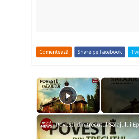
Comentează
Share pe Facebook
Twi
×
Play Video
Povesti din trecutul Salajului E