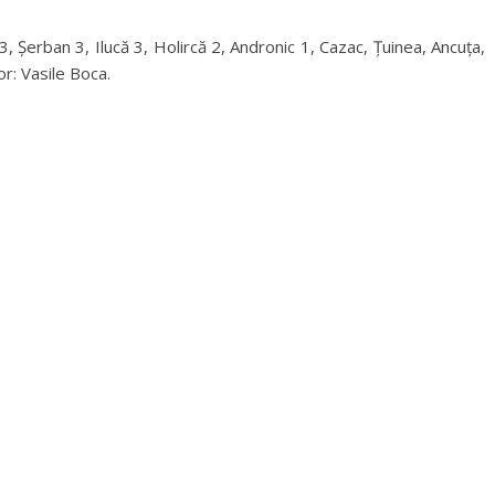
 Șerban 3, Ilucă 3, Holircă 2, Andronic 1, Cazac, Țuinea, Ancuța,
r: Vasile Boca.