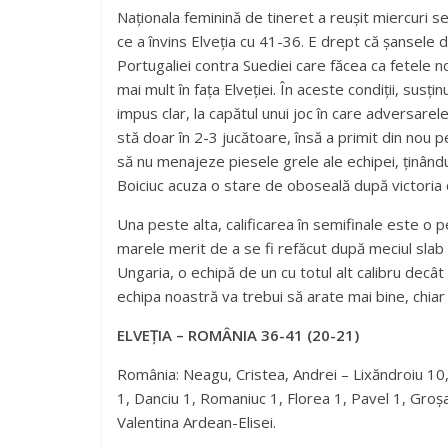
Naționala feminină de tineret a reușit miercuri s
ce a învins Elveția cu 41-36. E drept că șansele 
Portugaliei contra Suediei care făcea ca fetele no
mai mult în fața Elveției. În aceste condiții, sus
impus clar, la capătul unui joc în care adversarel
stă doar în 2-3 jucătoare, însă a primit din nou
să nu menajeze piesele grele ale echipei, ținându-
Boiciuc acuza o stare de oboseală după victoria 
Una peste alta, calificarea în semifinale este o 
marele merit de a se fi refăcut după meciul slab 
Ungaria, o echipă de un cu totul alt calibru decâ
echipa noastră va trebui să arate mai bine, chia
ELVEȚIA – ROMÂNIA 36-41 (20-21)
România: Neagu, Cristea, Andrei – Lixăndroiu 10
1, Danciu 1, Romaniuc 1, Florea 1, Pavel 1, Groș
Valentina Ardean-Elisei.