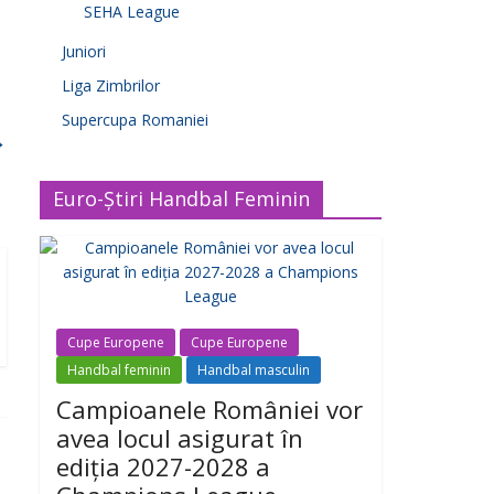
SEHA League
Juniori
Liga Zimbrilor
Supercupa Romaniei
→
Euro-Știri Handbal Feminin
Cupe Europene
Cupe Europene
Handbal feminin
Handbal masculin
Campioanele României vor
avea locul asigurat în
ediția 2027-2028 a