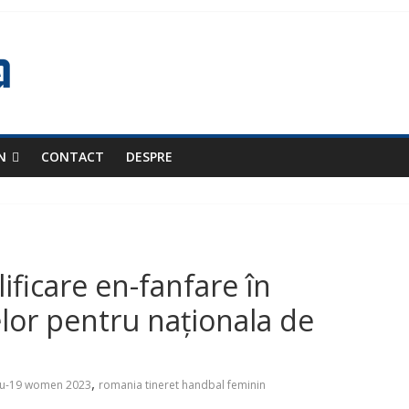
N
CONTACT
DESPRE
alificare en-fanfare în
lor pentru naționala de
,
 u-19 women 2023
romania tineret handbal feminin