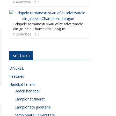
0
06/07/2026
Echipele românești și-au aflat adversarele
din grupele Champions League
0
26/06/2026
Secțiuni
DIVERSE
Featured
Handbal feminin
Beach handball
Campionat tineret
Campionate județene
campionate universitare