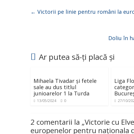
←
Victorii pe linie pentru români la eur
Doliu în h
Ar putea să-ți placă și
Mihaela Tivadar și fetele
Liga Flo
sale au dus titlul
categor
junioarelor 1 la Turda
Bucureș
13/05/2024
0
27/10/20
2 comentarii la „
Victorie cu Elve
europenelor pentru naționala d