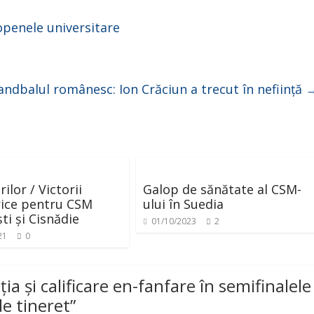
openele universitare
andbalul românesc: Ion Crăciun a trecut în neființă
rilor / Victorii
Galop de sănătate al CSM-
ice pentru CSM
ului în Suedia
ti și Cisnădie
01/10/2023
2
21
0
ția și calificare en-fanfare în semifinalele
e tineret
”