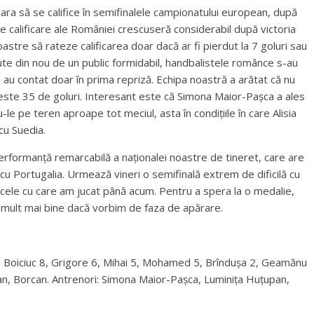
eara să se califice în semifinalele campionatului european, după
de calificare ale României crescuseră considerabil după victoria
astre să rateze calificarea doar dacă ar fi pierdut la 7 goluri sau
ținute din nou de un public formidabil, handbalistele românce s-au
e au contat doar în prima repriză. Echipa noastră a arătat că nu
 peste 35 de goluri. Interesant este că Simona Maior-Pașca a ales
le pe teren aproape tot meciul, asta în condițiile în care Alisia
cu Suedia.
performanță remarcabilă a naționalei noastre de tineret, care are
cu Portugalia. Urmează vineri o semifinală extrem de dificilă cu
t cele cu care am jucat până acum. Pentru a spera la o medalie,
r mult mai bine dacă vorbim de faza de apărare.
, Boiciuc 8, Grigore 6, Mihai 5, Mohamed 5, Brîndușa 2, Geamănu
an, Borcan. Antrenori: Simona Maior-Pașca, Luminița Huțupan,