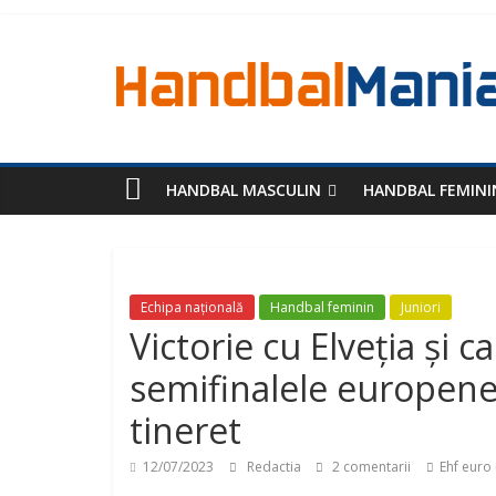
HANDBAL MASCULIN
HANDBAL FEMINI
Echipa națională
Handbal feminin
Juniori
Victorie cu Elveția și c
semifinalele europene
tineret
12/07/2023
Redactia
2 comentarii
Ehf euro