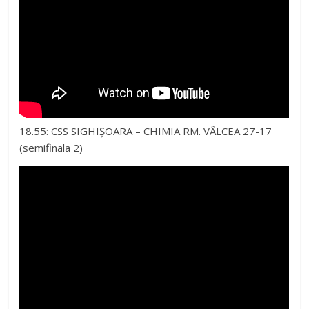
18.55: CSS SIGHIȘOARA – CHIMIA RM. VÂLCEA 27-17
(semifinala 2)