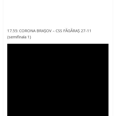
17.55: CORONA BRAȘOV – CSS FĂGĂRAȘ 27-11
(semifinala 1)