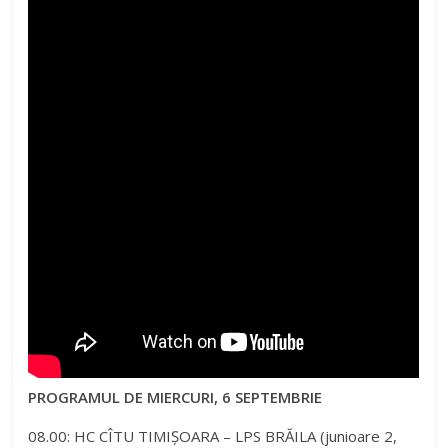
PROGRAMUL DE MIERCURI, 6 SEPTEMBRIE
08.00: HC CÎTU TIMIȘOARA – LPS BRĂILA (junioare 2,