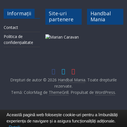
Informații
Site-uri
Handbal
partenere
Mania
Contact
Politica de
confidențialitate
Drepturi de autor © 2026
Handbal Mania
. Toate drepturile
rezervate.
Temă: ColorMag de
ThemeGrill
. Propulsat de
WordPress
.
Această pagină web folosește cookie-uri pentru a îmbunătăți
experiența de navigare și a asigura funcționalițăți adiționale.