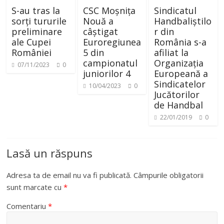
S-au tras la
CSC Moșnița
Sindicatul
sorți tururile
Nouă a
Handbaliștilo
preliminare
câștigat
r din
ale Cupei
Euroregiunea
România s-a
României
5 din
afiliat la
campionatul
Organizația
07/11/2023
0
juniorilor 4
Europeană a
Sindicatelor
10/04/2023
0
Jucătorilor
de Handbal
22/01/2019
0
Lasă un răspuns
Adresa ta de email nu va fi publicată.
Câmpurile obligatorii
sunt marcate cu
*
Comentariu
*