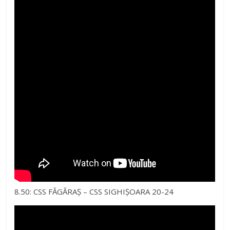
8.50: CSS FĂGĂRAȘ – CSS SIGHIȘOARA 20-24