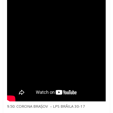
9.50: CORONA BRAȘOV – LPS BRĂILA 30-17