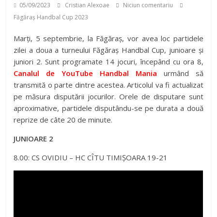
05/09/2023
Cristian Alexoae
Niciun comentariu
Făgăraș Handbal Cup 2023
Marți, 5 septembrie, la Făgăraș, vor avea loc partidele
zilei a doua a turneului Făgăraș Handbal Cup, junioare și
juniori 2. Sunt programate 14 jocuri, începând cu ora 8,
Canalul de YouTube Handbal Mania
urmând să
transmită o parte dintre acestea. Articolul va fi actualizat
pe măsura disputării jocurilor. Orele de disputare sunt
aproximative, partidele disputându-se pe durata a două
reprize de câte 20 de minute.
JUNIOARE 2
8.00: CS OVIDIU – HC CÎTU TIMIȘOARA 19-21