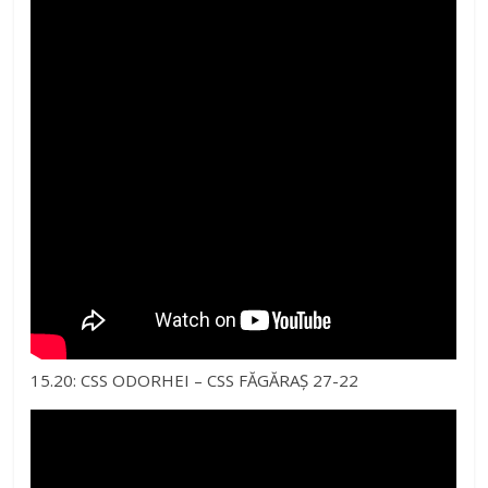
15.20: CSS ODORHEI – CSS FĂGĂRAȘ 27-22