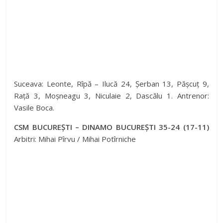
Suceava: Leonte, Rîpă – Ilucă 24, Șerban 13, Pășcuț 9,
Rață 3, Moșneagu 3, Niculaie 2, Dascălu 1. Antrenor:
Vasile Boca.
CSM BUCUREȘTI – DINAMO BUCUREȘTI 35-24 (17-11)
Arbitri: Mihai Pîrvu / Mihai Potîrniche