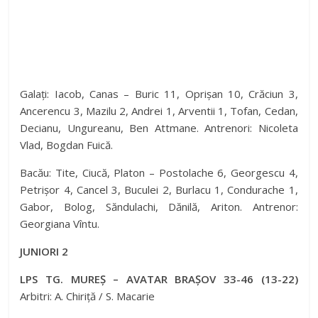
Galați: Iacob, Canas – Buric 11, Oprișan 10, Crăciun 3,
Ancerencu 3, Mazilu 2, Andrei 1, Arventii 1, Tofan, Cedan,
Decianu, Ungureanu, Ben Attmane. Antrenori: Nicoleta
Vlad, Bogdan Fuică.
Bacău: Tite, Ciucă, Platon – Postolache 6, Georgescu 4,
Petrișor 4, Cancel 3, Buculei 2, Burlacu 1, Condurache 1,
Gabor, Bolog, Săndulachi, Dănilă, Ariton. Antrenor:
Georgiana Vîntu.
JUNIORI 2
LPS TG. MUREȘ – AVATAR BRAȘOV 33-46 (13-22)
Arbitri: A. Chiriță / S. Macarie