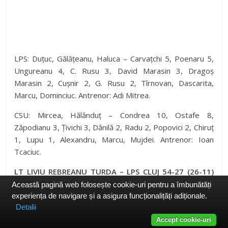
LPS: Duțuc, Gălățeanu, Haluca – Carvațchi 5, Poenaru 5,
Ungureanu 4, C. Rusu 3, David Marasin 3, Dragoș
Marasin 2, Cușnir 2, G. Rusu 2, Tîrnovan, Dascarita,
Marcu, Dominciuc. Antrenor: Adi Mitrea.
CSU: Mircea, Hălănduț – Condrea 10, Ostafe 8,
Zăpodianu 3, Țivichi 3, Dănilă 2, Radu 2, Popovici 2, Chiruț
1, Lupu 1, Alexandru, Marcu, Mujdei. Antrenor: Ioan
Tcaciuc.
LT LIVIU REBREANU TURDA – LPS CLUJ 54-27 (26-11)
Arbitri: P. Coroban / F. Horoba
Această pagină web folosește cookie-uri pentru a îmbunătăți
experiența de navigare și a asigura funcționalițăți adiționale.
Detalii
Accept cookie-uri