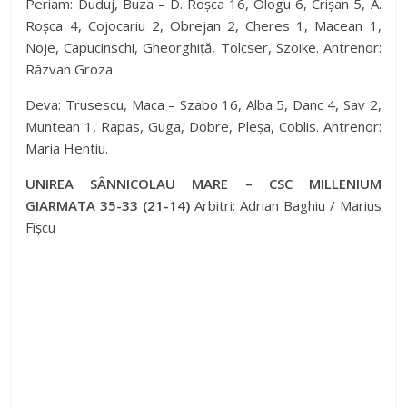
Periam: Duduj, Buza – D. Roșca 16, Ologu 6, Crișan 5, A.
Roșca 4, Cojocariu 2, Obrejan 2, Cheres 1, Macean 1,
Noje, Capucinschi, Gheorghiță, Tolcser, Szoike. Antrenor:
Răzvan Groza.
Deva: Trusescu, Maca – Szabo 16, Alba 5, Danc 4, Sav 2,
Muntean 1, Rapas, Guga, Dobre, Pleșa, Coblis. Antrenor:
Maria Hentiu.
UNIREA SÂNNICOLAU MARE – CSC MILLENIUM
GIARMATA 35-33 (21-14)
Arbitri: Adrian Baghiu / Marius
Fîșcu