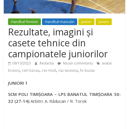
Handbal feminin
Handbal masculin
Juniori
Juniori
Rezultate, imagini și
casete tehnice din
campionatele juniorilor
09/10/2023
Redactia
Niciun comentariu
avatar
,
,
,
,
brasov
csm bacau
cso mizil
csu suceava
hc buzau
JUNIORI 1
SCM POLI TIMIȘOARA – LPS BANATUL TIMIȘOARA 50-
32 (27-14)
Arbitri: A. Răducan / R. Torok