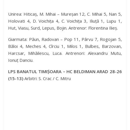
Unirea: Hiticaș, M. Mihai – Mureșan 12, C. Mihai 5, Nan 5,
Holovati 4, D. Voichița 4, C. Voichița 3, Iliuță 1, Lupu 1,
Hut, Viasu, Surd, Lepus, Bojin. Antrenor: Florentina Ilieș.
Giarmata: Păun, Radovan – Pop 11, Pârvu 7, Rogojan 5,
Băloi 4, Meches 4, Cîrciu 1, Milos 1, Bulbes, Barzovan,
Harcsar, Mihăilescu, Luca. Antrenori: Alexandru Mutu,
Ionuț Danciu.
LPS BANATUL TIMIȘOARA – HC BELDIMAN ARAD 28-26
(15-13)
Arbitri: S. Crac / C. Mitru