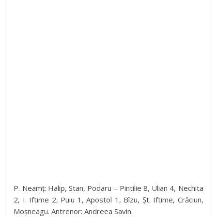
P. Neamț: Halip, Stan, Podaru – Pintilie 8, Ulian 4, Nechita
2, I. Iftime 2, Puiu 1, Apostol 1, Bîzu, Șt. Iftime, Crăciun,
Moșneagu. Antrenor: Andreea Savin.