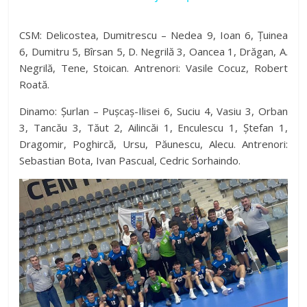
a
CSM: Delicostea, Dumitrescu – Nedea 9, Ioan 6, Țuinea
6, Dumitru 5, Bîrsan 5, D. Negrilă 3, Oancea 1, Drăgan, A.
y
Negrilă, Tene, Stoican. Antrenori: Vasile Cocuz, Robert
Roată.
V
Dinamo: Șurlan – Pușcaș-Ilisei 6, Suciu 4, Vasiu 3, Orban
3, Tancău 3, Tăut 2, Ailincăi 1, Enculescu 1, Ștefan 1,
i
Dragomir, Poghircă, Ursu, Păunescu, Alecu. Antrenori:
Sebastian Bota, Ivan Pascual, Cedric Sorhaindo.
d
e
o