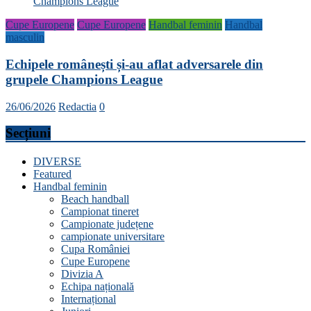
Cupe Europene
Cupe Europene
Handbal feminin
Handbal
masculin
Echipele românești și-au aflat adversarele din
grupele Champions League
26/06/2026
Redactia
0
Secțiuni
DIVERSE
Featured
Handbal feminin
Beach handball
Campionat tineret
Campionate județene
campionate universitare
Cupa României
Cupe Europene
Divizia A
Echipa națională
Internațional