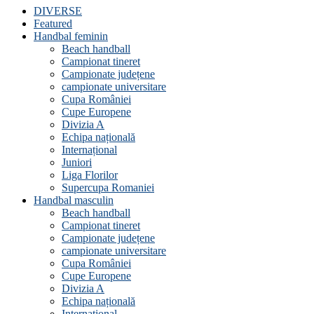
DIVERSE
Featured
Handbal feminin
Beach handball
Campionat tineret
Campionate județene
campionate universitare
Cupa României
Cupe Europene
Divizia A
Echipa națională
Internațional
Juniori
Liga Florilor
Supercupa Romaniei
Handbal masculin
Beach handball
Campionat tineret
Campionate județene
campionate universitare
Cupa României
Cupe Europene
Divizia A
Echipa națională
Internațional