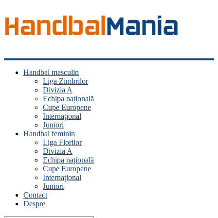
Handbal
Handbal masculin
Mania
Liga Zimbrilor
Divizia A
Fan
Echipa națională
handbal?
Cupe Europene
Ești
Internațional
acasă!
Juniori
Handbal feminin
Liga Florilor
Divizia A
Echipa națională
Cupe Europene
Internațional
Juniori
Contact
Despre