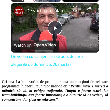
×
Play
Unmute
Fullscreen
De vorba cu salajenii, in strada, despre alegerile de duminica, 26 mai (2)
Play
Watch on
Video
De vorba cu salajenii, in strada, despre
alegerile de duminica, 26 mai (2)
Cristina Laslo a vorbit despre importanța unor acțiuni de relaxare
programate în cadrul reunirilor naționalei:
”Pentru mine e mereu o
mândrie să vin la echipa națională. Timpul e foarte scurt, iar
team-buildingul este foarte important, e o bucurie să ne vedem, să
comunicăm, dar și să ne relaxăm.”