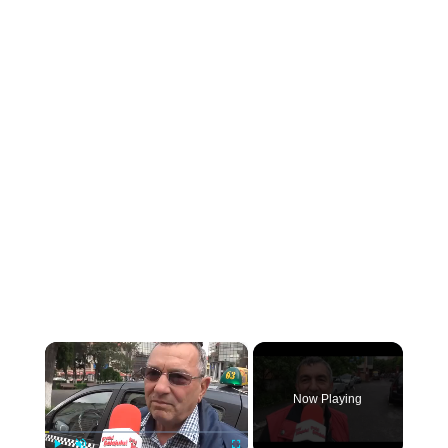
×
Now Playing