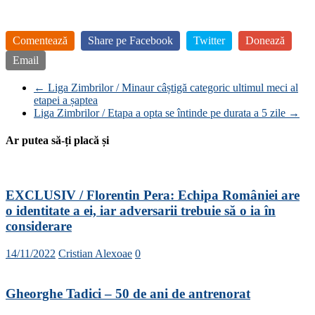
Comentează
Share pe Facebook
Twitter
Donează
Email
←
Liga Zimbrilor / Minaur câștigă categoric ultimul meci al
etapei a șaptea
Liga Zimbrilor / Etapa a opta se întinde pe durata a 5 zile
→
Ar putea să-ți placă și
EXCLUSIV / Florentin Pera: Echipa României are
o identitate a ei, iar adversarii trebuie să o ia în
considerare
14/11/2022
Cristian Alexoae
0
Gheorghe Tadici – 50 de ani de antrenorat