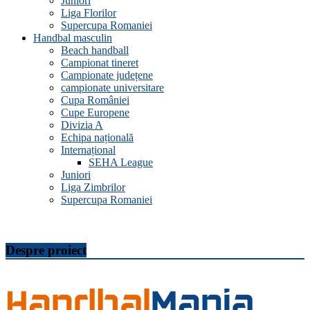
Juniori
Liga Florilor
Supercupa Romaniei
Handbal masculin
Beach handball
Campionat tineret
Campionate județene
campionate universitare
Cupa României
Cupe Europene
Divizia A
Echipa națională
Internațional
SEHA League
Juniori
Liga Zimbrilor
Supercupa Romaniei
Despre proiect