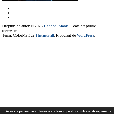
Drepturi de autor © 2026
Handbal Mania
. Toate drepturile
rezervate.
Temă: ColorMag de
ThemeGrill
. Propulsat de
WordPress
.
Această pagină web folosește cookie-uri pentru a îmbunătăți experiența