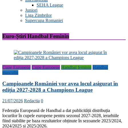
SEHA League
Juniori
Liga Zimbrilor
Supercupa Romaniei
Euro-Știri Handbal Feminin
Cupe Europene
Cupe Europene
Handbal feminin
Handbal
masculin
Campioanele României vor avea locul asigurat în
ediția 2027-2028 a Champions League
21/07/2026
Redactia
0
Federația Europeană de Handbal a dat publicității distribuția
locurilor în cupele europene pentru sezonul 2027-2028, ierarhiile
fiind stabilite pe baza rezultatelor obținute în sezoanele 2023/2024,
2024/2025 și 2025/2026.