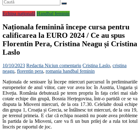
Echipa națională
Handbal feminin
Naționala feminină începe cursa pentru
calificarea la EURO 2024 / Ce au spus
Florentin Pera, Cristina Neagu și Cristina
Laslo
10/10/2023
Redactia
Niciun comentariu
Cristina Laslo
,
cristina
neagu
,
florentin pera
,
romania handbal feminin
Naționala de senioare își începe miercuri parcursul în preliminariile
europenelor de anul viitor, care vor avea loc în Austria, Ungaria și
Elveția. România debutează pe teren propriu în fața celei mai slab
cotate echipe din grupă, Bosnia Herțegovina, într-o partidă ce se va
disputa la Mioveni miercuri, de la ora 17.30. Celelalte două echipe
din grupa 1, Croația și Grecia, se întâlnesc tot miercuri, de la ora 19,
pe terenul primeia. E clar că echipa noastră nu poate avea probleme
în partida de la Mioveni, care va fi un bun prilej de a rula tot lotul
înscris pe raportul de joc.