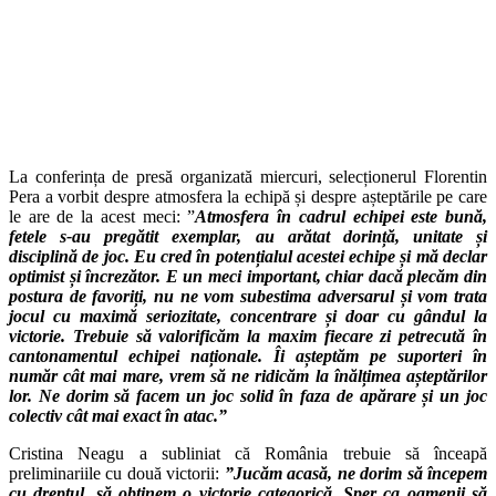
La conferința de presă organizată miercuri, selecționerul Florentin
Pera a vorbit despre atmosfera la echipă și despre așteptările pe care
le are de la acest meci: ”
Atmosfera în cadrul echipei este bună,
fetele s-au pregătit exemplar, au arătat dorință, unitate și
disciplină de joc. Eu cred în potențialul acestei echipe și mă declar
optimist și încrezător. E un meci important, chiar dacă plecăm din
postura de favoriți, nu ne vom subestima adversarul și vom trata
jocul cu maximă seriozitate, concentrare și doar cu gândul la
victorie. Trebuie să valorificăm la maxim fiecare zi petrecută în
cantonamentul echipei naționale. Îi așteptăm pe suporteri în
număr cât mai mare, vrem să ne ridicăm la înălțimea așteptărilor
lor. Ne dorim să facem un joc solid în faza de apărare și un joc
colectiv cât mai exact în atac.”
Cristina Neagu a subliniat că România trebuie să înceapă
preliminariile cu două victorii:
”Jucăm acasă, ne dorim să începem
cu dreptul, să obținem o victorie categorică. Sper ca oamenii să