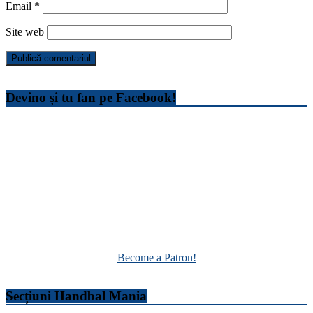
Email
*
Site web
Devino și tu fan pe Facebook!
Become a Patron!
Secțiuni Handbal Mania