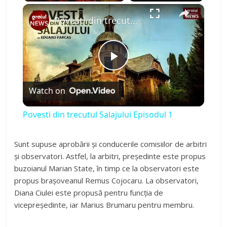
×
Play
Unmute
Fullscreen
Povesti din trecutul Salajului Episodul 1
P
Watch on
l
Povesti din trecutul Salajului Episodul 1
a
Sunt supuse aprobării și conducerile comisiilor de arbitri
și observatori. Astfel, la arbitri, președinte este propus
y
buzoianul Marian State, în timp ce la observatori este
propus brașoveanul Remus Cojocaru. La observatori,
V
Diana Ciulei este propusă pentru funcția de
vicepreședinte, iar Marius Brumaru pentru membru.
i