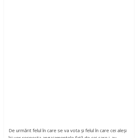
De urmărit felul în care se va vota și felul în care cei aleși
își vor respecta angajamentele față de cei care i-au