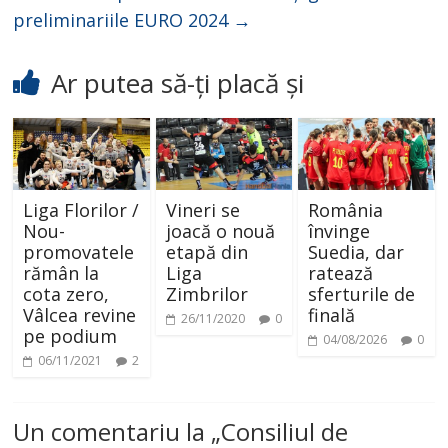
preliminariile EURO 2024
→
Ar putea să-ți placă și
Liga Florilor /
Vineri se
România
Nou-
joacă o nouă
învinge
promovatele
etapă din
Suedia, dar
rămân la
Liga
ratează
cota zero,
Zimbrilor
sferturile de
Vâlcea revine
finală
26/11/2020
0
pe podium
04/08/2026
0
06/11/2021
2
Un comentariu la „
Consiliul de