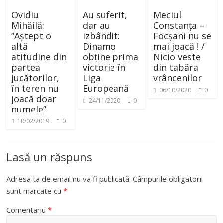
Ovidiu
Au suferit,
Meciul
Mihăilă:
dar au
Constanța –
”Aștept o
izbândit:
Focșani nu se
altă
Dinamo
mai joacă ! /
atitudine din
obține prima
Nicio veste
partea
victorie în
din tabăra
jucătorilor,
Liga
vrâncenilor
în teren nu
Europeană
06/10/2020
0
joacă doar
24/11/2020
0
numele”
10/02/2019
0
Lasă un răspuns
Adresa ta de email nu va fi publicată.
Câmpurile obligatorii
sunt marcate cu
*
Comentariu
*