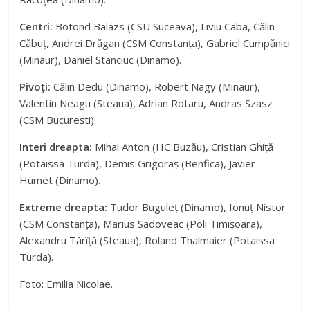
Centri:
Botond Balazs (CSU Suceava), Liviu Caba, Călin
Căbuț, Andrei Drăgan (CSM Constanța), Gabriel Cumpănici
(Minaur), Daniel Stanciuc (Dinamo).
Pivoți:
Călin Dedu (Dinamo), Robert Nagy (Minaur),
Valentin Neagu (Steaua), Adrian Rotaru, Andras Szasz
(CSM București).
Interi dreapta:
Mihai Anton (HC Buzău), Cristian Ghiță
(Potaissa Turda), Demis Grigoraș (Benfica), Javier
Humet (Dinamo).
Extreme dreapta:
Tudor Buguleț (Dinamo), Ionuț Nistor
(CSM Constanța), Marius Sadoveac (Poli Timișoara),
Alexandru Tărîță (Steaua), Roland Thalmaier (Potaissa
Turda).
Foto: Emilia Nicolae.