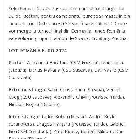
Selecționerul Xavier Pascual a comunicat lotul lărgit, de
35 de jucători, pentru campionatul european masculin din
luna ianuarie. Dintre acești 35 vor fi selectați cei 20 care
vor merge la turneul final din Germania, unde România
va evolua în grupa B, alături de Spania, Croația și Austria.
LOT ROMÂNIA EURO 2024
Portari:
Alexandru Bucătaru (CSM Focșani), Ionuț Iancu
(Steaua), Darius Makaria (CSU Suceava), Dan Vasile (CSM
Constanța).
Extreme stânga:
Sabin Constantina (Steaua), Vencel
Csog (CSU Suceava), Alexandru Ghivil (Potaissa Turda),
Nicușor Negru (Dinamo).
Interi stânga:
Tudor Botea (Minaur), Andrei Buzle
(Granollers), Dragoș Hanțaru (Potaissa Turda), Gabriel
Ilie (CSM Constanța), Ante Kuduz, Robert Militaru, Dan
Racoțea (Dinamo).