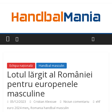
Echipa națională
Handbal masculin
Lotul lărgit al României
pentru europenele
masculine
05/12/2023
Cristian Alexoae
Niciun comentariu
ehf
,
euro 2024 men
Romania handbal masculin