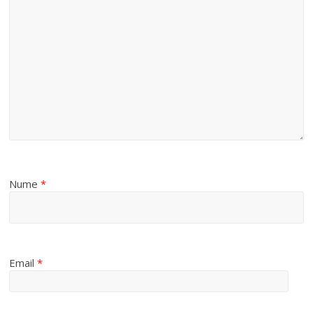
d
e
o
Nume
*
Email
*