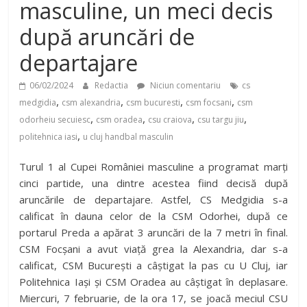
masculine, un meci decis
după aruncări de
departajare
06/02/2024
Redactia
Niciun comentariu
cs
,
,
,
,
medgidia
csm alexandria
csm bucuresti
csm focsani
csm
,
,
,
,
odorheiu secuiesc
csm oradea
csu craiova
csu targu jiu
,
politehnica iasi
u cluj handbal masculin
Turul 1 al Cupei României masculine a programat marți
cinci partide, una dintre acestea fiind decisă după
aruncările de departajare. Astfel, CS Medgidia s-a
calificat în dauna celor de la CSM Odorhei, după ce
portarul Preda a apărat 3 aruncări de la 7 metri în final.
CSM Focșani a avut viață grea la Alexandria, dar s-a
calificat, CSM București a câștigat la pas cu U Cluj, iar
Politehnica Iași și CSM Oradea au câștigat în deplasare.
Miercuri, 7 februarie, de la ora 17, se joacă meciul CSU