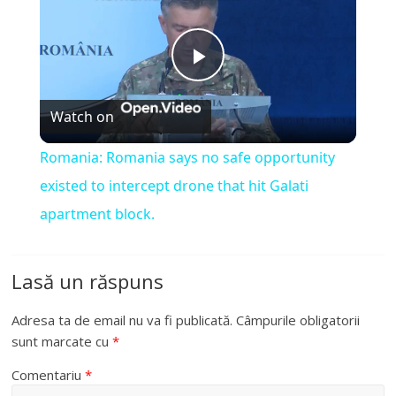
P
Watch on
l
Romania: Romania says no safe opportunity
a
existed to intercept drone that hit Galati
apartment block.
y
Lasă un răspuns
V
Adresa ta de email nu va fi publicată.
Câmpurile obligatorii
i
sunt marcate cu
*
Comentariu
*