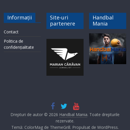
Informații
Site-uri
Handbal
partenere
Mania
Contact
Politica de
confidențialitate
Drepturi de autor © 2026
Handbal Mania
. Toate drepturile
rezervate.
Temă: ColorMag de
ThemeGrill
. Propulsat de
WordPress
.