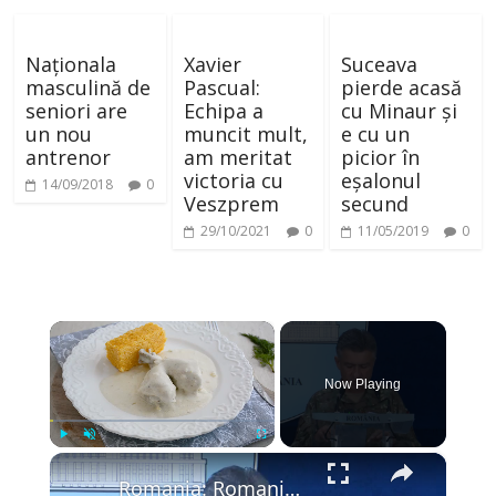
Naționala
Xavier
Suceava
masculină de
Pascual:
pierde acasă
seniori are
Echipa a
cu Minaur și
un nou
muncit mult,
e cu un
antrenor
am meritat
picior în
victoria cu
eșalonul
14/09/2018
0
Veszprem
secund
29/10/2021
0
11/05/2019
0
×
Now Playing
×
Play
Unmute
Fullscreen
Romania: Romania says no safe opportunity existed to intercept drone that hit Galati apartment block.