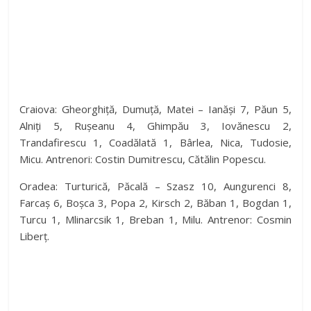
Craiova: Gheorghiță, Dumuță, Matei – Ianăși 7, Păun 5,
Alniți 5, Rușeanu 4, Ghimpău 3, Iovănescu 2,
Trandafirescu 1, Coadălată 1, Bârlea, Nica, Tudosie,
Micu. Antrenori: Costin Dumitrescu, Cătălin Popescu.
Oradea: Turturică, Păcală – Szasz 10, Aungurenci 8,
Farcaș 6, Boșca 3, Popa 2, Kirsch 2, Băban 1, Bogdan 1,
Turcu 1, Mlinarcsik 1, Breban 1, Milu. Antrenor: Cosmin
Liberț.