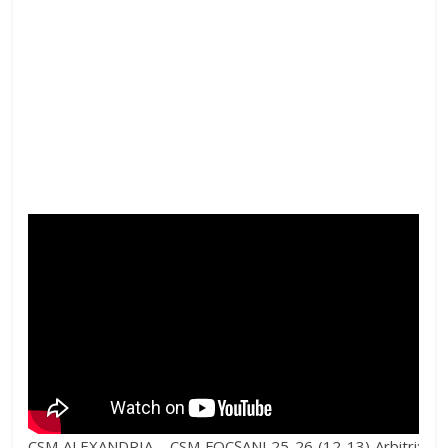
CSM ALEXANDRIA – CSM FOCȘANI 25-26 (12-13) Arbitri: