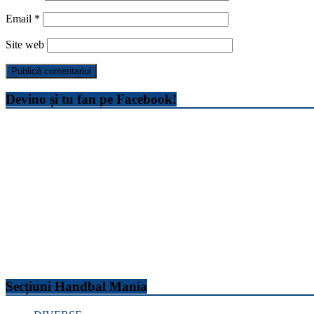
Email
*
Site web
Devino și tu fan pe Facebook!
Secțiuni Handbal Mania