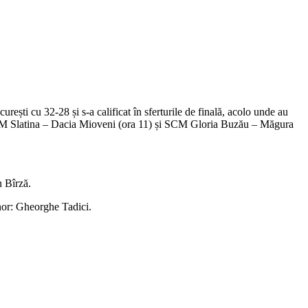
rești cu 32-28 și s-a calificat în sferturile de finală, acolo unde au
 CSM Slatina – Dacia Mioveni (ora 11) și SCM Gloria Buzău – Măgura
n Bîrză.
or: Gheorghe Tadici.