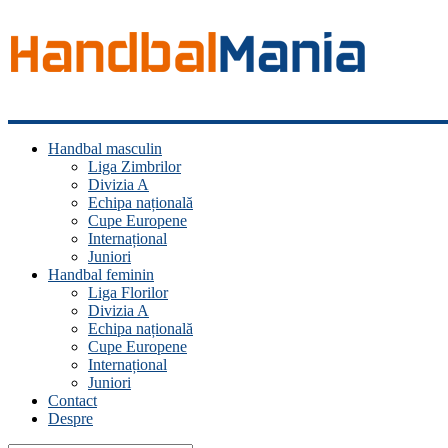
Handbal
Handbal masculin
Mania
Liga Zimbrilor
Divizia A
Fan
Echipa națională
handbal?
Cupe Europene
Ești
Internațional
acasă!
Juniori
Handbal feminin
Liga Florilor
Divizia A
Echipa națională
Cupe Europene
Internațional
Juniori
Contact
Despre