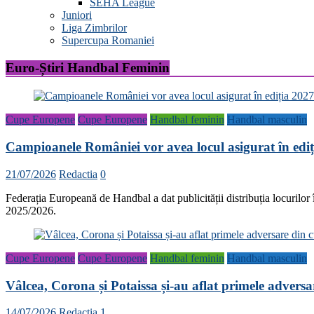
SEHA League
Juniori
Liga Zimbrilor
Supercupa Romaniei
Euro-Știri Handbal Feminin
Cupe Europene
Cupe Europene
Handbal feminin
Handbal masculin
Campioanele României vor avea locul asigurat în ed
21/07/2026
Redactia
0
Federația Europeană de Handbal a dat publicității distribuția locurilor
2025/2026.
Cupe Europene
Cupe Europene
Handbal feminin
Handbal masculin
Vâlcea, Corona și Potaissa și-au aflat primele advers
14/07/2026
Redactia
1