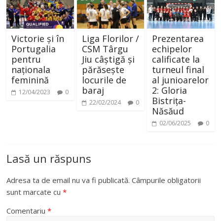
Victorie și în
Liga Florilor /
Prezentarea
Portugalia
CSM Târgu
echipelor
pentru
Jiu câștigă și
calificate la
naționala
părăsește
turneul final
feminină
locurile de
al junioarelor
baraj
2: Gloria
12/04/2023
0
Bistrița-
22/02/2024
0
Năsăud
02/06/2025
0
Lasă un răspuns
Adresa ta de email nu va fi publicată.
Câmpurile obligatorii
sunt marcate cu
*
Comentariu
*