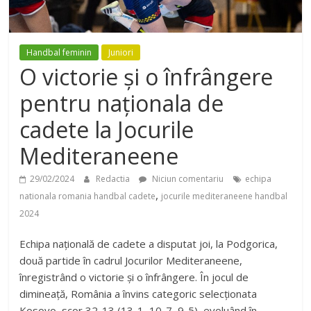
Handbal feminin
Juniori
O victorie și o înfrângere
pentru naționala de
cadete la Jocurile
Mediteraneene
29/02/2024
Redactia
Niciun comentariu
echipa
,
nationala romania handbal cadete
jocurile mediteraneene handbal
2024
Echipa națională de cadete a disputat joi, la Podgorica,
două partide în cadrul Jocurilor Mediteraneene,
înregistrând o victorie și o înfrângere. În jocul de
dimineață, România a învins categoric selecționata
Kosovo, scor 32-13 (13-1, 10-7, 9-5), evoluând în