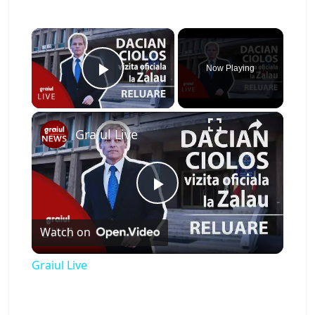
×
Now Playing
Play Video
×
Graiul Live
P
Watch on
l
Graiul Live
a