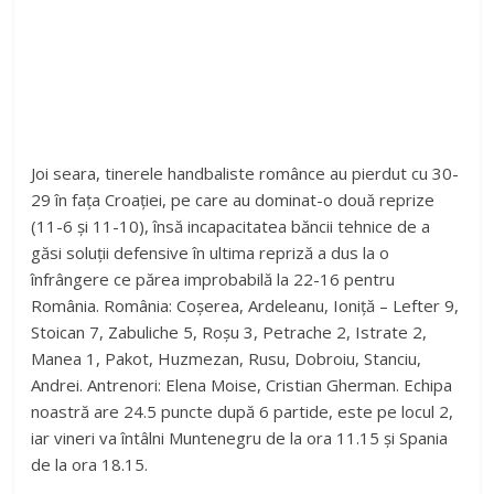
Joi seara, tinerele handbaliste românce au pierdut cu 30-
29 în fața Croației, pe care au dominat-o două reprize
(11-6 și 11-10), însă incapacitatea băncii tehnice de a
găsi soluții defensive în ultima repriză a dus la o
înfrângere ce părea improbabilă la 22-16 pentru
România. România: Coșerea, Ardeleanu, Ioniță – Lefter 9,
Stoican 7, Zabuliche 5, Roșu 3, Petrache 2, Istrate 2,
Manea 1, Pakot, Huzmezan, Rusu, Dobroiu, Stanciu,
Andrei. Antrenori: Elena Moise, Cristian Gherman. Echipa
noastră are 24.5 puncte după 6 partide, este pe locul 2,
iar vineri va întâlni Muntenegru de la ora 11.15 și Spania
de la ora 18.15.