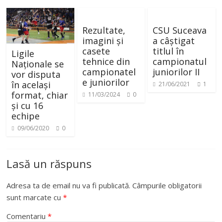
Rezultate,
CSU Suceava
imagini și
a câștigat
casete
titlul în
Ligile
tehnice din
campionatul
Naționale se
campionatel
juniorilor II
vor disputa
e juniorilor
în același
21/06/2021
1
format, chiar
11/03/2024
0
și cu 16
echipe
09/06/2020
0
Lasă un răspuns
Adresa ta de email nu va fi publicată.
Câmpurile obligatorii
sunt marcate cu
*
Comentariu
*