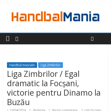
Handbal masculin
Liga Zimbrilor
Liga Zimbrilor / Egal
dramatic la Focșani,
victorie pentru Dinamo la
Buzău
,
10/04/2024
Redactia
Niciun comentariu
csm focsani