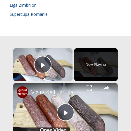
Liga Zimbrilor
Supercupa Romaniei
×
Now Playing
Play Video
×
Vizita de Lucru la Silvania Gourment
P