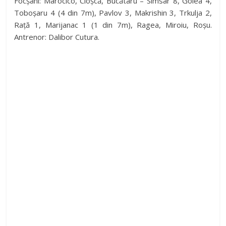
Focșani: Marocico, Cloșcă, Bucătaru – Simsar 8, Golea 4,
Toboșaru 4 (4 din 7m), Pavlov 3, Makrishin 3, Trkulja 2,
Rață 1, Marijanac 1 (1 din 7m), Ragea, Miroiu, Roșu.
Antrenor: Dalibor Cutura.