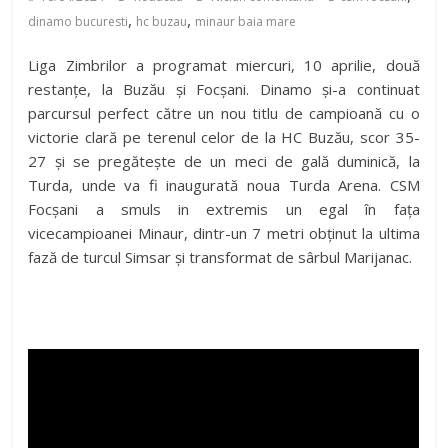
,
,
dinamo bucuresti
hc buzau
minaur baia mare
Liga Zimbrilor a programat miercuri, 10 aprilie, două
restanțe, la Buzău și Focșani. Dinamo și-a continuat
parcursul perfect către un nou titlu de campioană cu o
victorie clară pe terenul celor de la HC Buzău, scor 35-
27 și se pregătește de un meci de gală duminică, la
Turda, unde va fi inaugurată noua Turda Arena. CSM
Focșani a smuls in extremis un egal în fața
vicecampioanei Minaur, dintr-un 7 metri obținut la ultima
fază de turcul Simsar și transformat de sârbul Marijanac.