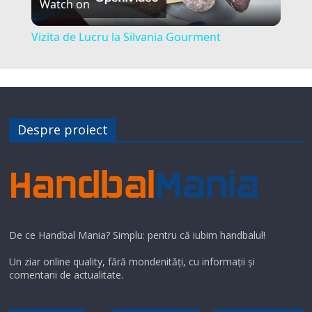
Watch on
l
Vizita de Lucru la Silvania Gourment
a
y
Despre proiect
V
i
d
De ce Handbal Mania? Simplu: pentru că iubim handbalul!
e
Un ziar online quality, fără mondenități, cu informații și
comentarii de actualitate.
o