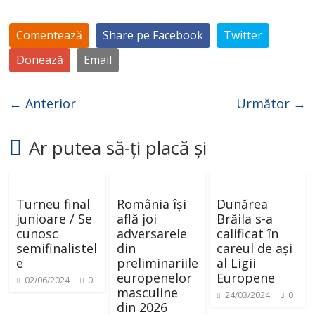
Comentează
Share pe Facebook
Twitter
Donează
Email
← Anterior
Următor →
Ar putea să-ți placă și
Turneu final
România își
Dunărea
junioare / Se
află joi
Brăila s-a
cunosc
adversarele
calificat în
semifinalistel
din
careul de ași
e
preliminariile
al Ligii
europenelor
Europene
02/06/2024
0
masculine
24/03/2024
0
din 2026