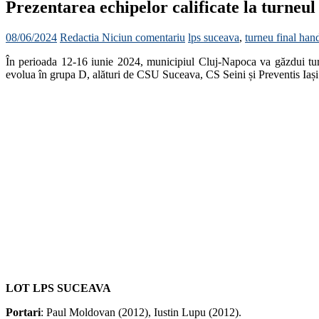
Prezentarea echipelor calificate la turneul
08/06/2024
Redactia
Niciun comentariu
lps suceava
,
turneu final hand
În perioada 12-16 iunie 2024, municipiul Cluj-Napoca va găzdui turn
evolua în grupa D, alături de CSU Suceava, CS Seini și Preventis Iași
LOT LPS SUCEAVA
Portari
: Paul Moldovan (2012), Iustin Lupu (2012).