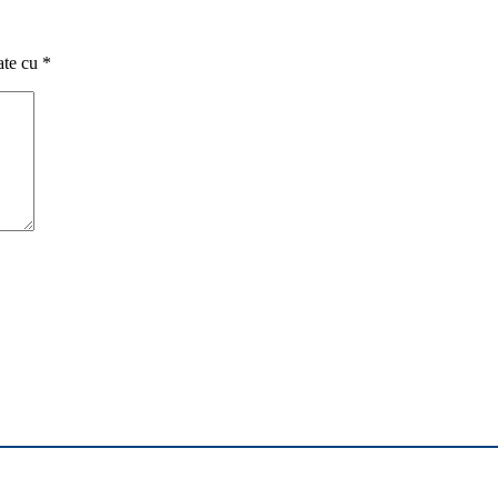
ate cu
*