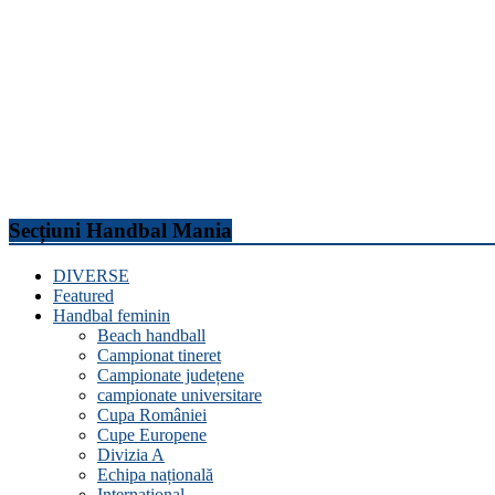
Secțiuni Handbal Mania
DIVERSE
Featured
Handbal feminin
Beach handball
Campionat tineret
Campionate județene
campionate universitare
Cupa României
Cupe Europene
Divizia A
Echipa națională
Internațional