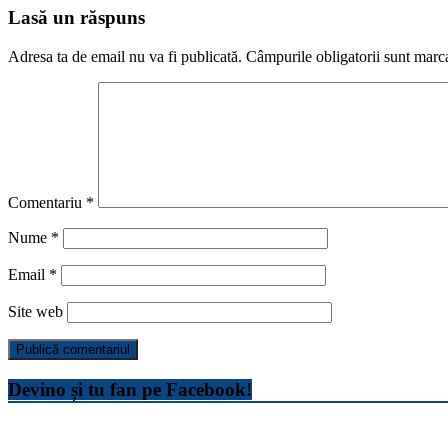
Lasă un răspuns
Adresa ta de email nu va fi publicată.
Câmpurile obligatorii sunt marc
Comentariu
*
Nume
*
Email
*
Site web
Devino și tu fan pe Facebook!