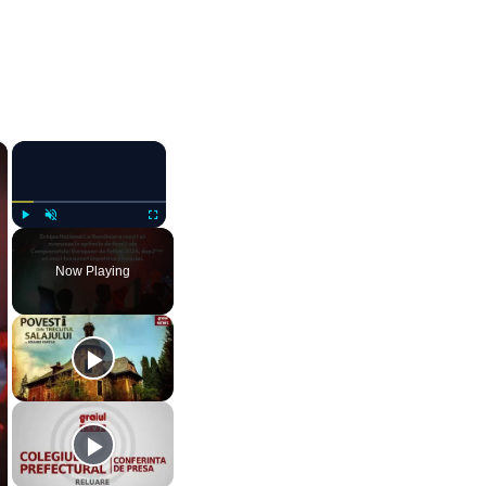
×
×
Play
Unmute
Fullscreen
Now Playing