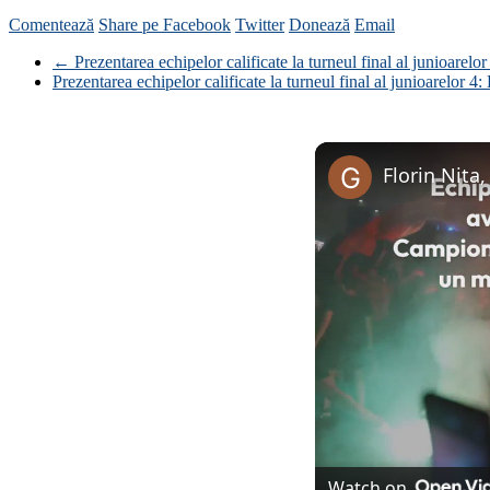
Comentează
Share pe Facebook
Twitter
Donează
Email
←
Prezentarea echipelor calificate la turneul final al junioarel
Prezentarea echipelor calificate la turneul final al junioarelor
Watch on