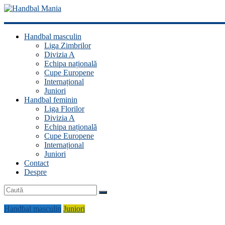
Handbal
Handbal masculin
Mania
Liga Zimbrilor
Divizia A
Fan
Echipa națională
handbal?
Cupe Europene
Ești
Internațional
acasă!
Juniori
Handbal feminin
Liga Florilor
Divizia A
Echipa națională
Cupe Europene
Internațional
Juniori
Contact
Despre
Handbal masculin
Juniori