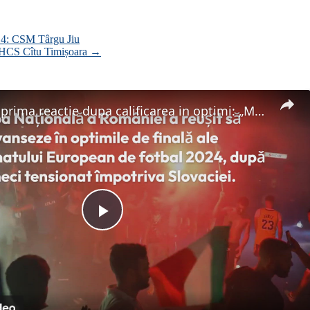
or 4: CSM Târgu Jiu
 4: HCS Cîtu Timișoara
→
Florin Nita, prima reactie dupa calificarea in optimi: „Multumesc lui Dumnezeu…”
Play
Video