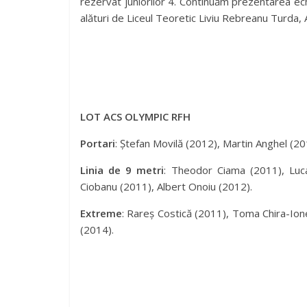
rezervat juniorilor 4. Continuăm prezentarea ech
alături de Liceul Teoretic Liviu Rebreanu Turda
LOT ACS OLYMPIC RFH
Portari
: Ștefan Movilă (2012), Martin Anghel (20
Linia de 9 metri
: Theodor Ciama (2011), Luca
Ciobanu (2011), Albert Onoiu (2012).
Extreme
: Rareș Costică (2011), Toma Chira-Io
(2014).