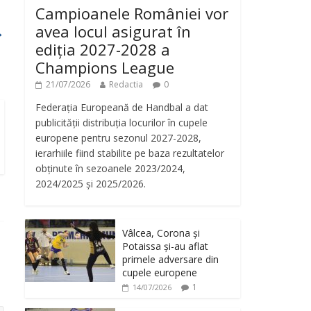
Campioanele României vor
avea locul asigurat în
→
ediția 2027-2028 a
Champions League
21/07/2026
Redactia
0
Federația Europeană de Handbal a dat
publicității distribuția locurilor în cupele
europene pentru sezonul 2027-2028,
ierarhiile fiind stabilite pe baza rezultatelor
obținute în sezoanele 2023/2024,
2024/2025 și 2025/2026.
Vâlcea, Corona și
Potaissa și-au aflat
primele adversare din
cupele europene
1
14/07/2026