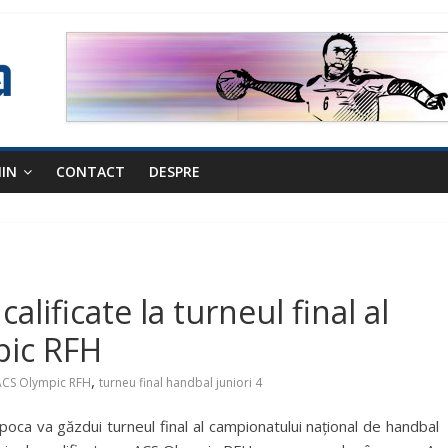
NIN
CONTACT
DESPRE
alificate la turneul final al
pic RFH
,
ACS Olympic RFH
turneu final handbal juniori 4
poca va găzdui turneul final al campionatului național de handbal