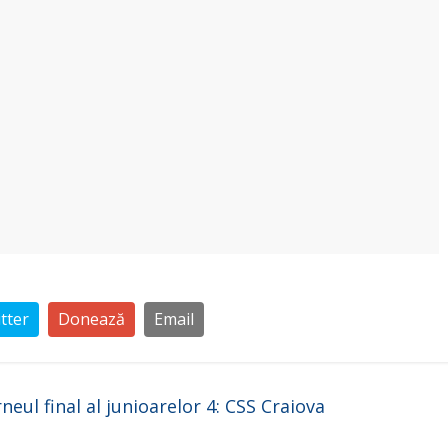
tter
Donează
Email
neul final al junioarelor 4: CSS Craiova