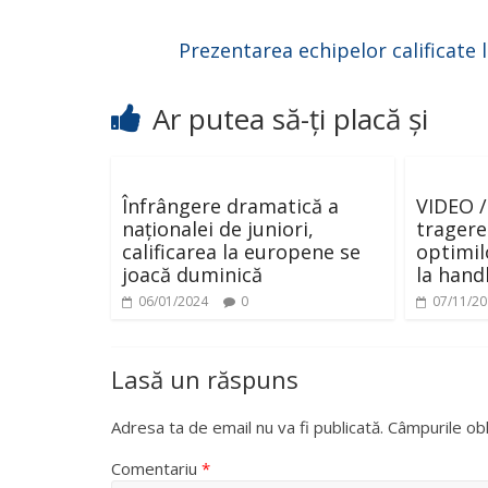
Prezentarea echipelor calificate l
Ar putea să-ți placă și
Înfrângere dramatică a
VIDEO /
naționalei de juniori,
tragerea
calificarea la europene se
optimil
joacă duminică
la hand
06/01/2024
0
07/11/2
Lasă un răspuns
Adresa ta de email nu va fi publicată.
Câmpurile obl
Comentariu
*