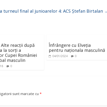
a turneul final al junioarelor 4: ACS Ștefan Birtalan
 Alte reacții după
Înfrângere cu Elveția
 la sorţi a
pentru naționala masculină
or Cupei României
04/01/2024
0
bal masculin
018
0
igatorii sunt marcate cu
*