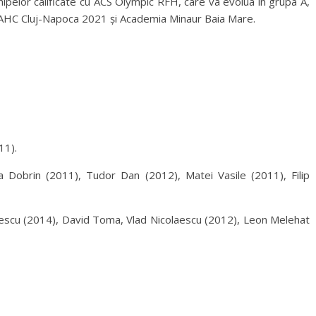
ipelor calificate cu ACS Olympic RFH, care va evolua în grupa A,
, AHC Cluj-Napoca 2021 și Academia Minaur Baia Mare.
11).
 Dobrin (2011), Tudor Dan (2012), Matei Vasile (2011), Filip
nescu (2014), David Toma, Vlad Nicolaescu (2012), Leon Melehat