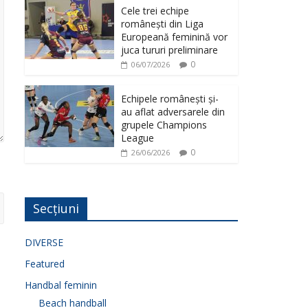
Cele trei echipe
românești din Liga
Europeană feminină vor
juca tururi preliminare
0
06/07/2026
Echipele românești și-
au aflat adversarele din
grupele Champions
League
0
26/06/2026
Secțiuni
DIVERSE
Featured
Handbal feminin
Beach handball