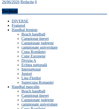
26/06/2026
Redactia
0
Secțiuni
DIVERSE
Featured
Handbal feminin
Beach handball
Campionat tineret
Campionate județene
campionate universitare
Cupa României
Cupe Europene
Divizia A
Echipa națională
Internațional
Juniori
Liga Florilor
Supercupa Romaniei
Handbal masculin
Beach handball
Campionat tineret
Campionate județene
campionate universitare
Cupa României