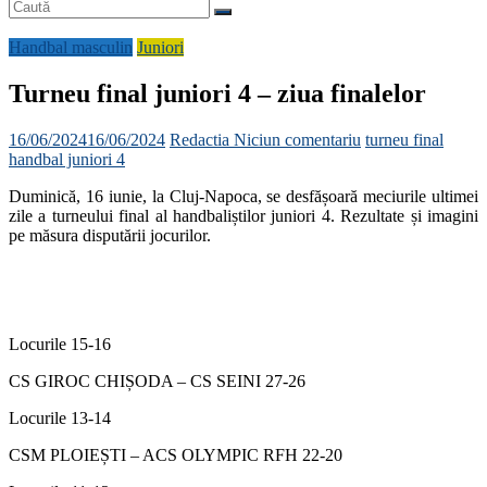
Handbal masculin
Juniori
Turneu final juniori 4 – ziua finalelor
16/06/2024
16/06/2024
Redactia
Niciun comentariu
turneu final
handbal juniori 4
Duminică, 16 iunie, la Cluj-Napoca, se desfășoară meciurile ultimei
zile a turneului final al handbaliștilor juniori 4. Rezultate și imagini
pe măsura disputării jocurilor.
Locurile 15-16
CS GIROC CHIȘODA – CS SEINI 27-26
Locurile 13-14
CSM PLOIEȘTI – ACS OLYMPIC RFH 22-20