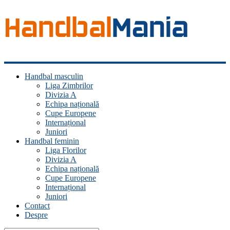
Handbal
Handbal masculin
Mania
Liga Zimbrilor
Divizia A
Fan
Echipa națională
handbal?
Cupe Europene
Ești
Internațional
acasă!
Juniori
Handbal feminin
Liga Florilor
Divizia A
Echipa națională
Cupe Europene
Internațional
Juniori
Contact
Despre