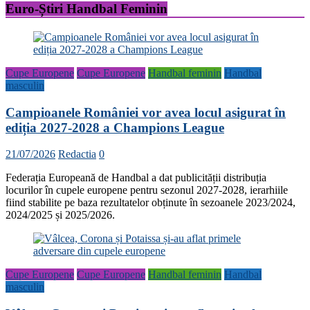
Euro-Știri Handbal Feminin
Cupe Europene
Cupe Europene
Handbal feminin
Handbal
masculin
Campioanele României vor avea locul asigurat în
ediția 2027-2028 a Champions League
21/07/2026
Redactia
0
Federația Europeană de Handbal a dat publicității distribuția
locurilor în cupele europene pentru sezonul 2027-2028, ierarhiile
fiind stabilite pe baza rezultatelor obținute în sezoanele 2023/2024,
2024/2025 și 2025/2026.
Cupe Europene
Cupe Europene
Handbal feminin
Handbal
masculin