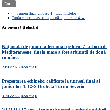
Email
←
Turneu final junioare 4 – ziua finalelor
Turda e merituoasa campioană a juniorilor 4
→
Ar putea să-ți placă și
Naționala de juniori a terminat pe locul 7 la Jocurile
Mediteraneene, finala mare a fost arbitrată de două
românce
20/04/2026
Redactia
0
Prezentarea echipelor calificate la turneul final al
juniorilor 4: CSS Drobeta Turnu Severin
31/05/2022
Redactia
0
VIDEO / 17 greșeli contra Sucevei comise de arbitrii