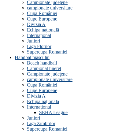
Campionate județene
campionate universitare
Cupa României
Cupe Europene
Divizia A
Echipa națională
Internațional
Juniori
Liga Florilor
Supercupa Romaniei
Handbal masculin
Beach handball
Campionat tineret
Campionate județene
campionate universitare
Cupa României
Cupe Europene
Divizia A
Echipa națională
Internațional
SEHA League
Juniori
Liga Zimbrilor
Supercupa Romaniei