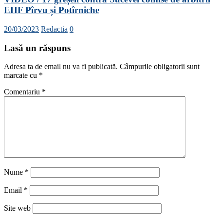
EHF Pîrvu și Potîrniche
20/03/2023
Redactia
0
Lasă un răspuns
Adresa ta de email nu va fi publicată.
Câmpurile obligatorii sunt
marcate cu
*
Comentariu
*
Nume
*
Email
*
Site web