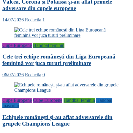
Vâlcea, Corona și Potaissa și-au aflat primele
adversare din cupele europene
14/07/2026
Redactia
1
Cupe Europene
Handbal feminin
Cele trei echipe românești din Liga Europeană
feminină vor juca tururi preliminare
06/07/2026
Redactia
0
Cupe Europene
Cupe Europene
Handbal feminin
Handbal
masculin
Echipele românești și-au aflat adversarele din
grupele Champions League