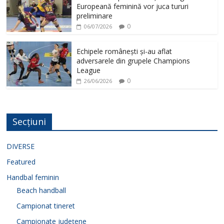
Europeană feminină vor juca tururi
preliminare
0
06/07/2026
Echipele românești și-au aflat
adversarele din grupele Champions
League
0
26/06/2026
Secțiuni
DIVERSE
Featured
Handbal feminin
Beach handball
Campionat tineret
Campionate județene