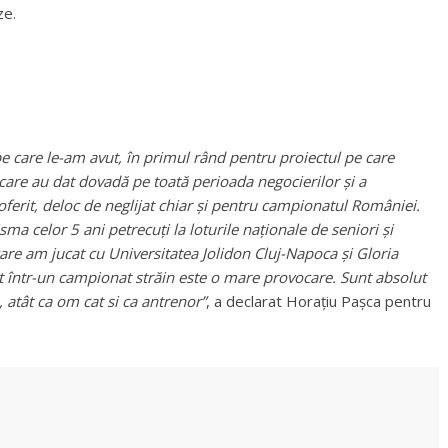
ze.
pe care le-am avut, în primul rând pentru proiectul pe care
care au dat dovadă pe toată perioada negocierilor și a
 oferit, deloc de neglijat chiar și pentru campionatul României.
ma celor 5 ani petrecuți la loturile naționale de seniori și
are am jucat cu Universitatea Jolidon Cluj-Napoca și Gloria
ut într-un campionat străin este o mare provocare. Sunt absolut
 atât ca om cat si ca antrenor”
, a declarat Horațiu Pașca pentru