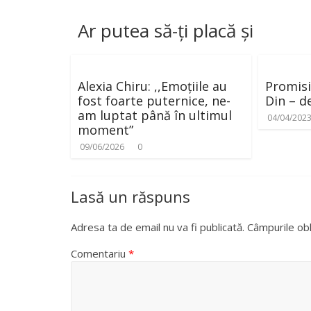
Ar putea să-ți placă și
Alexia Chiru: ,,Emoțiile au
Promisi
fost foarte puternice, ne-
Din – d
am luptat până în ultimul
04/04/202
moment”
09/06/2026
0
Lasă un răspuns
Adresa ta de email nu va fi publicată.
Câmpurile obl
Comentariu
*