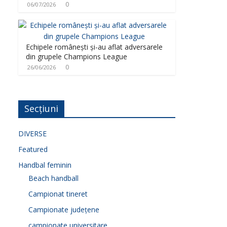
0
06/07/2026
Echipele românești și-au aflat adversarele
din grupele Champions League
0
26/06/2026
Secțiuni
DIVERSE
Featured
Handbal feminin
Beach handball
Campionat tineret
Campionate județene
campionate universitare