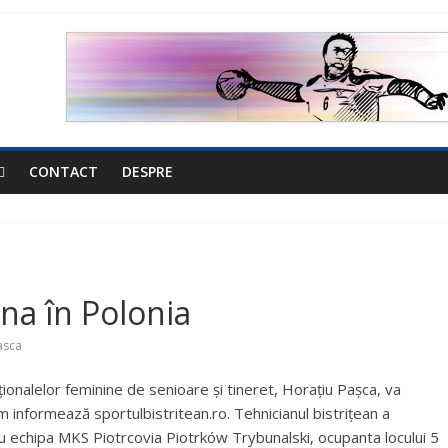
CONTACT
DESPRE
na în Polonia
asca
aționalelor feminine de senioare și tineret, Horațiu Pașca, va
 informează sportulbistritean.ro. Tehnicianul bistrițean a
u echipa MKS Piotrcovia Piotrków Trybunalski, ocupanta locului 5