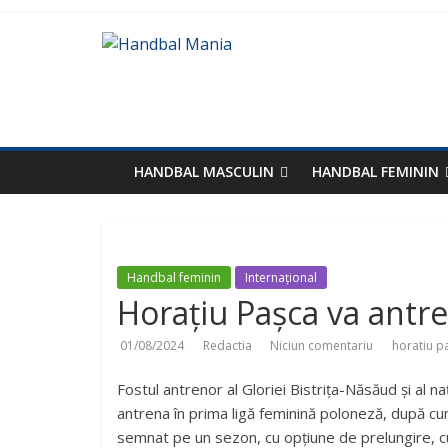
HANDBAL MASCULIN
HANDBAL FEMININ
Handbal feminin
Internațional
Horațiu Pașca va antre
01/08/2024
Redactia
Niciun comentariu
horatiu p
Fostul antrenor al Gloriei Bistrița-Năsăud și al n
antrena în prima ligă feminină poloneză, după cum
semnat pe un sezon, cu opțiune de prelungire, c