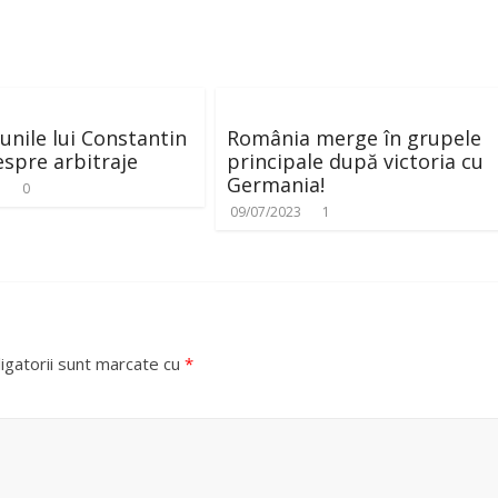
unile lui Constantin
România merge în grupele
espre arbitraje
principale după victoria cu
Germania!
3
0
09/07/2023
1
igatorii sunt marcate cu
*