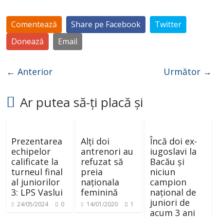
Comentează
Share pe Facebook
Twitter
Donează
Email
← Anterior
Următor →
Ar putea să-ți placă și
Prezentarea
Alți doi
Încă doi ex-
echipelor
antrenori au
iugoslavi la
calificate la
refuzat să
Bacău și
turneul final
preia
niciun
al juniorilor
naționala
campion
3: LPS Vaslui
feminină
național de
juniori de
24/05/2024
0
14/01/2020
1
acum 3 ani