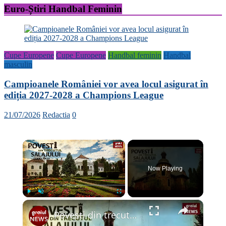
Euro-Știri Handbal Feminin
Cupe Europene
Cupe Europene
Handbal feminin
Handbal
masculin
Campioanele României vor avea locul asigurat în
ediția 2027-2028 a Champions League
21/07/2026
Redactia
0
×
Now Playing
×
Play
Unmute
Fullscreen
Povesti din trecutul Salajului Episodul 1