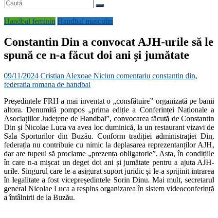
Handbal feminin
Handbal masculin
Constantin Din a convocat AJH-urile să le
spună ce n-a făcut doi ani și jumătate
09/11/2024
Cristian Alexoae
Niciun comentariu
constantin din
,
federatia romana de handbal
Președintele FRH a mai inventat o „consfătuire” organizată pe banii
altora. Denumită pompos „prima ediție a Conferinței Naționale a
Asociațiilor Județene de Handbal”, convocarea făcută de Constantin
Din și Nicolae Luca va avea loc duminică, la un restaurant vizavi de
Sala Sporturilor din Buzău. Conform tradiției administrației Din,
federația nu contribuie cu nimic la deplasarea reprezentanților AJH,
dar are tupeul să proclame „prezența obligatorie”. Asta, în condițiile
în care n-a mișcat un deget doi ani și jumătate pentru a ajuta AJH-
urile. Singurul care le-a asigurat suport juridic și le-a sprijinit intrarea
în legalitate a fost vicepreședintele Sorin Dinu. Mai mult, secretarul
general Nicolae Luca a respins organizarea în sistem videoconferință
a întâlnirii de la Buzău.