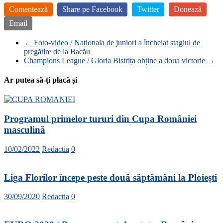
Comentează
Share pe Facebook
Twitter
Donează
Email
←
Foto-video / Naționala de juniori a încheiat stagiul de
pregătire de la Bacău
Champions League / Gloria Bistrița obține a doua victorie
→
Ar putea să-ți placă și
Programul primelor tururi din Cupa României
masculină
10/02/2022
Redactia
0
Liga Florilor începe peste două săptămâni la Ploiești
30/09/2020
Redactia
0