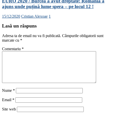
EURO 2020 / Burcea a avut dreptate: România a
ajuns unde puțină lume spera – pe locul 12 !
15/12/2020
Cristian Alexoae
1
Lasă un răspuns
Adresa ta de email nu va fi publicată.
Câmpurile obligatorii sunt
marcate cu
*
Comentariu
*
Nume
*
Email
*
Site web