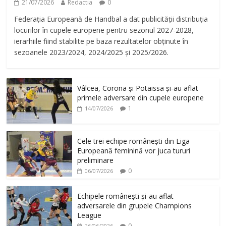
21/07/2026
Redactia
0
Federația Europeană de Handbal a dat publicității distribuția
locurilor în cupele europene pentru sezonul 2027-2028,
ierarhiile fiind stabilite pe baza rezultatelor obținute în
sezoanele 2023/2024, 2024/2025 și 2025/2026.
Vâlcea, Corona și Potaissa și-au aflat
primele adversare din cupele europene
1
14/07/2026
Cele trei echipe românești din Liga
Europeană feminină vor juca tururi
preliminare
0
06/07/2026
Echipele românești și-au aflat
adversarele din grupele Champions
League
0
26/06/2026