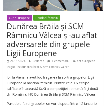
Cupe Europene
Handbal feminin
Dunărea Brăila și SCM
Râmnicu Vâlcea și-au aflat
adversarele din grupele
Ligii Europene
21/11/2024
Redactia
1 comentariu
ehf european
,
,
league
hc dunarea braila
scm ramnicu valcea
Joi, la Viena, a avut loc tragerea la sorți a grupelor Ligii
Europene la handbal feminin. Printre cele 16 echipe
calificate în această fază a competiției se numără și două
din România, HC Dunărea Brăila și SCM Râmnicu Vâlcea.
Partidele fazei grupelor se vor disputa între 12 ianuarie