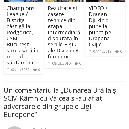
Champions
Rezultate și
VIDEO /
League /
casete
Dragan
Bistrița
tehnice din
Djukic o
câștigă la
etapa
pune la
Podgorica,
intermediară
punct pe
CSM
disputată în
Dragana
București
seriile B și C
Cvijic
surclasată în
ale Diviziei A
07/11/2018
0
meciul
feminine
săptămânii
08/02/2019
0
02/11/2025
0
Un comentariu la „
Dunărea Brăila și
SCM Râmnicu Vâlcea și-au aflat
adversarele din grupele Ligii
Europene
”