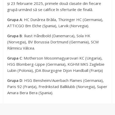
și 23 februarie 2025, primele două clasate din fiecare
grupă urmând să se califice în sferturile de finală.
Grupa A
: HC Dunărea Brăila, Thüringer HC (Germania),
ATTICGO Bm Elche (Spania), Larvik (Norvegia).
Grupa B
: Ikast Håndbold (Danemarca), Sola HK
(Norvegia), BV Borussia Dortmund (Germania), SCM
Râmnicu Vâlcea.
Grupa C
: Motherson Mosonmagyarovari KC (Ungaria),
HSG Blomberg-Lippe (Germania), KGHM MKS Zaglebie
Lubin (Polonia), JDA Bourgogne Dijon Handball (Franța)
Grupa D
: HSG Bensheim/Auerbach Flames (Germania),
Paris 92 (Franța), Fredrikstad Ballklubb (Norvegia), Super
Amara Bera Bera (Spania).