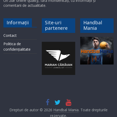
Un ziar online quality, fără mondenități, cu informații și
comentarii de actualitate.
Informații
Site-uri
Handbal
partenere
Mania
Contact
Politica de
confidențialitate
Drepturi de autor © 2026
Handbal Mania
. Toate drepturile
rezervate.