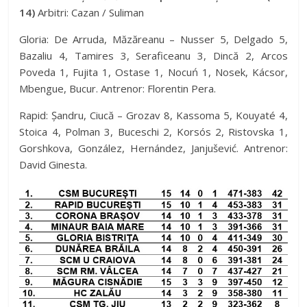
14)
Arbitri: Cazan / Suliman
Gloria: De Arruda, Măzăreanu – Nusser 5, Delgado 5,
Bazaliu 4, Tamires 3, Seraficeanu 3, Dincă 2, Arcos
Poveda 1, Fujita 1, Ostase 1, Nocuń 1, Nosek, Kácsor,
Mbengue, Bucur. Antrenor: Florentin Pera.
Rapid: Șandru, Ciucă – Grozav 8, Kassoma 5, Kouyaté 4,
Stoica 4, Polman 3, Buceschi 2, Korsós 2, Ristovska 1,
Gorshkova, González, Hernández, Janjušević. Antrenor:
David Ginesta.