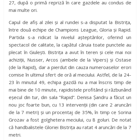
27, după o primă repriză în care gazdele au condus de
mai multe ori.
Capul de afiș al zilei și al rundei s-a disputat la Bistrița,
între două echipe de Champions League, Gloria și Rapid.
Partida s-a ridicat la nivelul așteptărilor, oferind un
spectacol de calitate, la capătul căruia toate punctele au
plecat în Giulești. Bistrița a avut în teren și cele mai noi
achiziții, Nusser, Arcos (ambele de la Vipers) și Ostase
(de la Rapid), dar a pierdut din cauza numeroaselor erori
comise în ultimul sfert de oră al meciului. Astfel, de la 24-
23 în minutul 49, echipa gazdă nu a mai înscris timp de
mai bine de 10 minute, rapidistele profitând și răzbunând
eșecul din tur, din sala ”Rapid”. Denisa Șandru a făcut un
nou joc foarte bun, cu 13 intervenții (din care 2 aruncări
de la 7 metri) și un procentaj de 35%, în timp ce Sorina
Grozav a fost golghetera meciului, cu 8 goluri. De notat
că handbalistele Gloriei Bistrița au ratat 4 aruncări de la 7
metri.