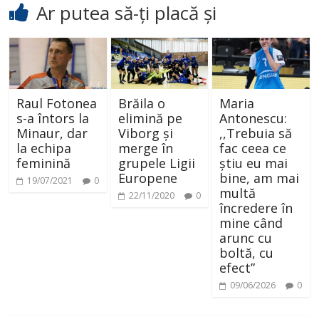
Ar putea să-ți placă și
Raul Fotonea
Brăila o
Maria
s-a întors la
elimină pe
Antonescu:
Minaur, dar
Viborg și
,,Trebuia să
la echipa
merge în
fac ceea ce
feminină
grupele Ligii
știu eu mai
Europene
bine, am mai
19/07/2021
0
multă
22/11/2020
0
încredere în
mine când
arunc cu
boltă, cu
efect”
09/06/2026
0