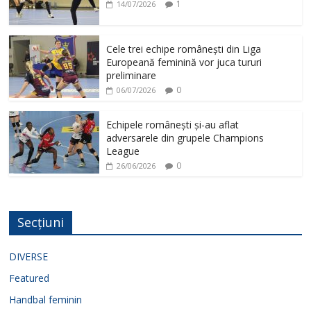
1
14/07/2026
Cele trei echipe românești din Liga
Europeană feminină vor juca tururi
preliminare
0
06/07/2026
Echipele românești și-au aflat
adversarele din grupele Champions
League
0
26/06/2026
Secțiuni
DIVERSE
Featured
Handbal feminin