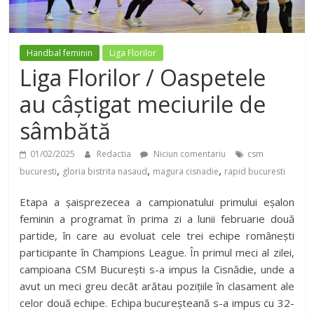
Handbal feminin
Liga Florilor
Liga Florilor / Oaspetele
au câștigat meciurile de
sâmbătă
01/02/2025
Redactia
Niciun comentariu
csm
,
,
,
bucuresti
gloria bistrita nasaud
magura cisnadie
rapid bucuresti
Etapa a șaisprezecea a campionatului primului eșalon
feminin a programat în prima zi a lunii februarie două
partide, în care au evoluat cele trei echipe românești
participante în Champions League. În primul meci al zilei,
campioana CSM București s-a impus la Cisnădie, unde a
avut un meci greu decât arătau pozițiile în clasament ale
celor două echipe. Echipa bucureșteană s-a impus cu 32-