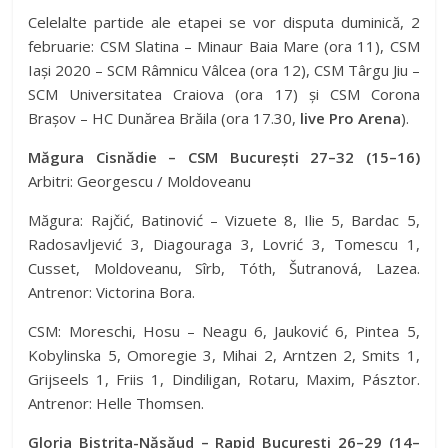
Celelalte partide ale etapei se vor disputa duminică, 2
februarie: CSM Slatina – Minaur Baia Mare (ora 11), CSM
Iași 2020 – SCM Râmnicu Vâlcea (ora 12), CSM Târgu Jiu –
SCM Universitatea Craiova (ora 17) și CSM Corona
Brașov – HC Dunărea Brăila (ora 17.30,
live Pro Arena
).
Măgura Cisnădie – CSM București 27–32 (15–16)
Arbitri: Georgescu / Moldoveanu
Măgura: Rajčić, Batinović – Vizuete 8, Ilie 5, Bardac 5,
Radosavljević 3, Diagouraga 3, Lovrić 3, Tomescu 1,
Cusset, Moldoveanu, Sîrb, Tóth, Šutranová, Lazea.
Antrenor: Victorina Bora.
CSM: Moreschi, Hosu – Neagu 6, Jauković 6, Pintea 5,
Kobylinska 5, Omoregie 3, Mihai 2, Arntzen 2, Smits 1,
Grijseels 1, Friis 1, Dindiligan, Rotaru, Maxim, Pásztor.
Antrenor: Helle Thomsen.
Gloria Bistrița-Năsăud – Rapid București 26–29 (14–